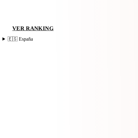
VER RANKING
🇪🇸
España