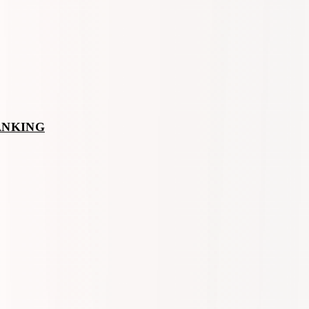
ANKING