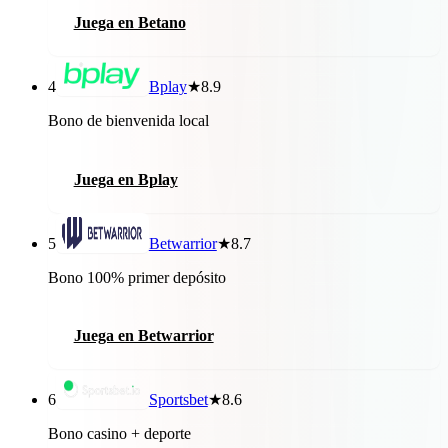
Juega en Betano
4
Bplay
★
8.9
Bono de bienvenida local
Juega en Bplay
5
Betwarrior
★
8.7
Bono 100% primer depósito
Juega en Betwarrior
6
Sportsbet
★
8.6
Bono casino + deporte