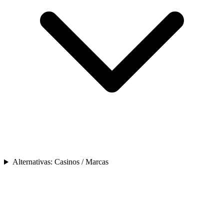
Alternativas: Casinos / Marcas