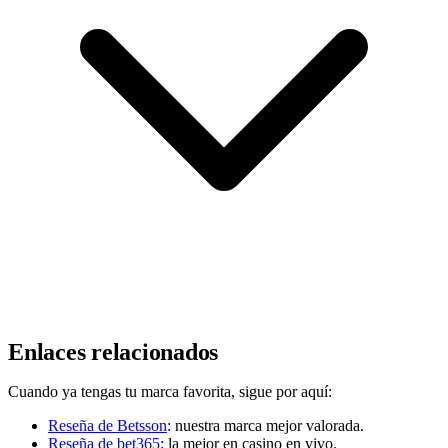
Enlaces relacionados
Cuando ya tengas tu marca favorita, sigue por aquí:
Reseña de Betsson
: nuestra marca mejor valorada.
Reseña de bet365
: la mejor en casino en vivo.