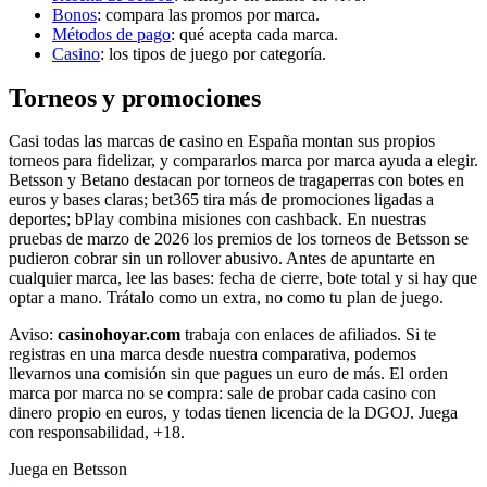
Bonos
: compara las promos por marca.
Métodos de pago
: qué acepta cada marca.
Casino
: los tipos de juego por categoría.
Torneos y promociones
Casi todas las marcas de casino en España montan sus propios
torneos para fidelizar, y comparar­los marca por marca ayuda a elegir.
Betsson y Betano destacan por torneos de tragaperras con botes en
euros y bases claras; bet365 tira más de promociones ligadas a
deportes; bPlay combina misiones con cashback. En nuestras
pruebas de marzo de 2026 los premios de los torneos de Betsson se
pudieron cobrar sin un rollover abusivo. Antes de apuntarte en
cualquier marca, lee las bases: fecha de cierre, bote total y si hay que
optar a mano. Trátalo como un extra, no como tu plan de juego.
Aviso:
casinohoyar.com
trabaja con enlaces de afiliados. Si te
registras en una marca desde nuestra comparativa, podemos
llevarnos una comisión sin que pagues un euro de más. El orden
marca por marca no se compra: sale de probar cada casino con
dinero propio en euros, y todas tienen licencia de la DGOJ. Juega
con responsabilidad, +18.
Juega en Betsson