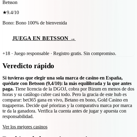
Betsson
★
9.4
/10
Bono:
Bono 100% de bienvenida
JUEGA EN BETSSON →
+18 · Juego responsable · Registro gratis. Sin compromiso.
Veredicto rápido
Si tuvieras que elegir una sola marca de casino en España,
quédate con Betsson (9,4/10): la más equilibrada y la que antes
paga.
Tiene licencia de la DGOJ, cobra por Bizum en menos de dos
horas y su catálogo cubre casi todo. Pero la gracia de este hub es
comparar: bet365 gana en vivo, Betano en bono, Gold Casino en
tragaperras. Decide qué priorizas y la comparativa marca por marca
te da la ganadora. Verifica la cuenta antes de jugar y apuesta con
responsabilidad.
Ver los mejores casinos