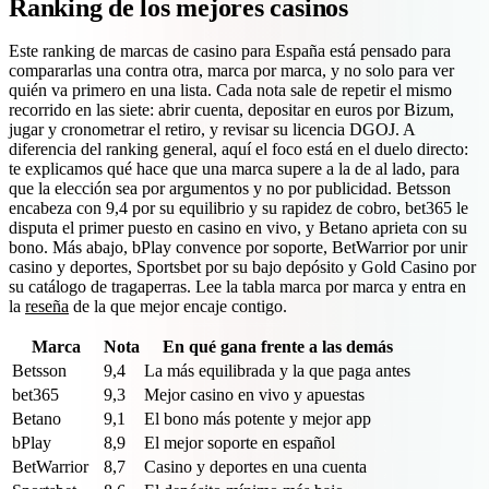
Ranking de los mejores casinos
Este ranking de marcas de casino para España está pensado para
compararlas una contra otra, marca por marca, y no solo para ver
quién va primero en una lista. Cada nota sale de repetir el mismo
recorrido en las siete: abrir cuenta, depositar en euros por Bizum,
jugar y cronometrar el retiro, y revisar su licencia DGOJ. A
diferencia del ranking general, aquí el foco está en el duelo directo:
te explicamos qué hace que una marca supere a la de al lado, para
que la elección sea por argumentos y no por publicidad. Betsson
encabeza con 9,4 por su equilibrio y su rapidez de cobro, bet365 le
disputa el primer puesto en casino en vivo, y Betano aprieta con su
bono. Más abajo, bPlay convence por soporte, BetWarrior por unir
casino y deportes, Sportsbet por su bajo depósito y Gold Casino por
su catálogo de tragaperras. Lee la tabla marca por marca y entra en
la
reseña
de la que mejor encaje contigo.
Marca
Nota
En qué gana frente a las demás
Betsson
9,4
La más equilibrada y la que paga antes
bet365
9,3
Mejor casino en vivo y apuestas
Betano
9,1
El bono más potente y mejor app
bPlay
8,9
El mejor soporte en español
BetWarrior
8,7
Casino y deportes en una cuenta