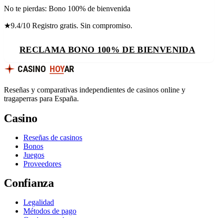
No te pierdas: Bono 100% de bienvenida
★
9.4/10
Registro gratis. Sin compromiso.
RECLAMA BONO 100% DE BIENVENIDA
Reseñas y comparativas independientes de casinos online y
tragaperras para España.
Casino
Reseñas de casinos
Bonos
Juegos
Proveedores
Confianza
Legalidad
Métodos de pago