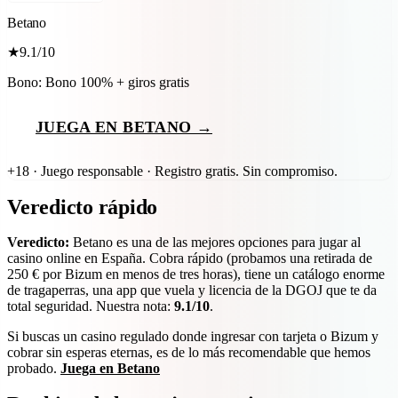
Betano
★
9.1
/10
Bono:
Bono 100% + giros gratis
JUEGA EN BETANO →
+18 · Juego responsable · Registro gratis. Sin compromiso.
Veredicto rápido
Veredicto:
Betano es una de las mejores opciones para jugar al
casino online en España. Cobra rápido (probamos una retirada de
250 € por Bizum en menos de tres horas), tiene un catálogo enorme
de tragaperras, una app que vuela y licencia de la DGOJ que te da
total seguridad. Nuestra nota:
9.1/10
.
Si buscas un casino regulado donde ingresar con tarjeta o Bizum y
cobrar sin esperas eternas, es de lo más recomendable que hemos
probado.
Juega en Betano