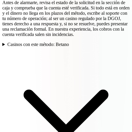
Antes de alarmarte, revisa el estado de la solicitud en la sección de
caja y comprueba que la cuenta esté verificada. Si todo está en orden
y el dinero no llega en los plazos del método, escribe al soporte con
tu número de operación; al ser un casino regulado por la DGOJ,
tienes derecho a una respuesta y, si no se resuelve, puedes presentar
una reclamación formal. En nuestra experiencia, los cobros con la
cuenta verificada salen sin incidencias.
Casinos con este método: Betano