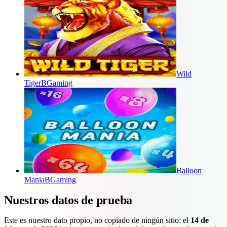
Wild
Tiger
BGaming
Balloon
Mania
BGaming
Nuestros datos de prueba
Este es nuestro dato propio, no copiado de ningún sitio: el
14 de