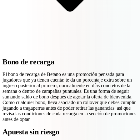
Bono de recarga
El bono de recarga de Betano es una promoción pensada para
jugadores que ya tienen cuenta: te da un porcentaje extra sobre un
ingreso posterior al primero, normalmente en días concretos de la
semana o dentro de campañas puntuales. Es una forma de seguir
sumando saldo de bono después de agotar la oferta de bienvenida.
Como cualquier bono, lleva asociado un rollover que debes cumplir
jugando a tragaperras antes de poder retirar las ganancias, así que
revisa las condiciones de cada recarga en la sección de promociones
antes de optar.
Apuesta sin riesgo