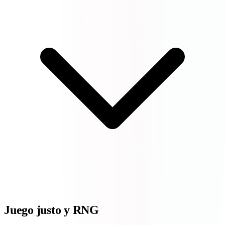
Juego justo y RNG