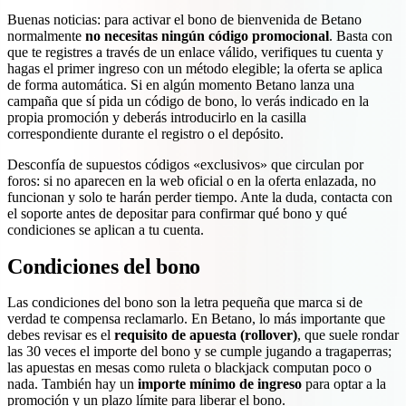
Buenas noticias: para activar el bono de bienvenida de Betano
normalmente
no necesitas ningún código promocional
. Basta con
que te registres a través de un enlace válido, verifiques tu cuenta y
hagas el primer ingreso con un método elegible; la oferta se aplica
de forma automática. Si en algún momento Betano lanza una
campaña que sí pida un código de bono, lo verás indicado en la
propia promoción y deberás introducirlo en la casilla
correspondiente durante el registro o el depósito.
Desconfía de supuestos códigos «exclusivos» que circulan por
foros: si no aparecen en la web oficial o en la oferta enlazada, no
funcionan y solo te harán perder tiempo. Ante la duda, contacta con
el soporte antes de depositar para confirmar qué bono y qué
condiciones se aplican a tu cuenta.
Condiciones del bono
Las condiciones del bono son la letra pequeña que marca si de
verdad te compensa reclamarlo. En Betano, lo más importante que
debes revisar es el
requisito de apuesta (rollover)
, que suele rondar
las 30 veces el importe del bono y se cumple jugando a tragaperras;
las apuestas en mesas como ruleta o blackjack computan poco o
nada. También hay un
importe mínimo de ingreso
para optar a la
promoción y un plazo límite para liberar el bono.