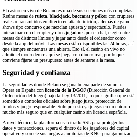
El casino en vivo de Betano es una de sus secciones más completas.
Reúne mesas de
ruleta, blackjack, baccarat y póker
con crupieres
reales retransmitidos en directo en alta definición, además de game
shows tipo concurso que mezclan apuesta y espectáculo. Puedes
interactuar con el crupier y otros jugadores por el chat, elegir entre
mesas de distintos límites y jugar tanto desde el ordenador como
desde la app del móvil. Las mesas están disponibles las 24 horas, así
que siempre encuentras una abierta. Eso sí, el casino en vivo no
admite el modo demo: aquí se juega con dinero real, por lo que
conviene fijarte un presupuesto antes de sentarte a la mesa.
Seguridad y confianza
La seguridad es donde Betano se gana buena parte de su nota.
Opera en España con
licencia de la DGOJ
(Dirección General de
Ordenación del Juego) bajo la Ley 13/2011, lo que significa que está
sometido a controles oficiales sobre juego justo, protección de
fondos y juego responsable. Solo por esto ya juegas en un entorno
mucho más seguro que en cualquier casino sin licencia española.
A nivel técnico, la plataforma usa cifrado SSL para proteger tus
datos y transacciones, separa el dinero de los jugadores del capital
operativo y somete sus juegos a auditorías de RNG para garantizar