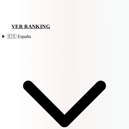
VER RANKING
🇪🇸
España