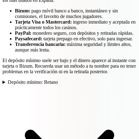
los más usados en España:
Bizum:
pago móvil banco a banco, instantáneo y sin
comisiones, el favorito de muchos jugadores.
Tarjeta Visa o Mastercard:
ingreso inmediato y aceptada en
prácticamente todos los casinos.
PayPal:
monedero seguro, con depósitos y retiradas rápidas.
Paysafecard:
tarjeta prepago en efectivo, solo para ingresar.
Transferencia bancaria:
máxima seguridad y límites altos,
aunque más lenta.
El depósito mínimo suele ser bajo y el dinero aparece al instante con
tarjeta o Bizum. Recuerda usar un método a tu nombre para no tener
problemas en la verificación ni en la retirada posterior.
Depósito mínimo: Betano