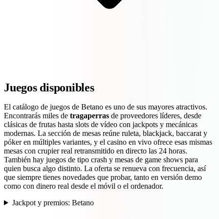
Juegos disponibles
El catálogo de juegos de Betano es uno de sus mayores atractivos.
Encontrarás miles de
tragaperras
de proveedores líderes, desde
clásicas de frutas hasta slots de vídeo con jackpots y mecánicas
modernas. La sección de mesas reúne ruleta, blackjack, baccarat y
póker en múltiples variantes, y el casino en vivo ofrece esas mismas
mesas con crupier real retransmitido en directo las 24 horas.
También hay juegos de tipo crash y mesas de game shows para
quien busca algo distinto. La oferta se renueva con frecuencia, así
que siempre tienes novedades que probar, tanto en versión demo
como con dinero real desde el móvil o el ordenador.
Jackpot y premios: Betano