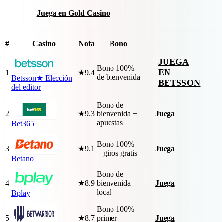
Juega en Gold Casino
#
Casino
Nota
Bono
JUEGA
Bono 100%
EN
1
★
9.4
de bienvenida
Betsson
★ Elección
BETSSON
del editor
Bono de
2
★
9.3
bienvenida +
Juega
apuestas
Bet365
Bono 100%
3
★
9.1
Juega
+ giros gratis
Betano
Bono de
4
★
8.9
bienvenida
Juega
local
Bplay
Bono 100%
5
★
8.7
primer
Juega