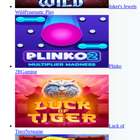
Joker's Jewels
Wild
Pragmatic Play
Plinko
2
BGaming
Luck of
Tiger
Netgame