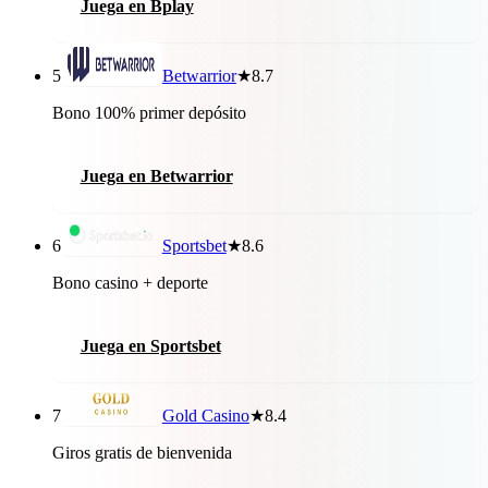
Juega en Bplay
5
Betwarrior
★
8.7
Bono 100% primer depósito
Juega en Betwarrior
6
Sportsbet
★
8.6
Bono casino + deporte
Juega en Sportsbet
7
Gold Casino
★
8.4
Giros gratis de bienvenida