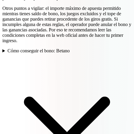
Otros puntos a vigilar: el importe máximo de apuesta permitido
mientras tienes saldo de bono, los juegos excluidos y el tope de
ganancias que puedes retirar procedente de los giros gratis. Si
incumples alguna de estas reglas, el operador puede anular el bono y
las ganancias asociadas. Por eso te recomendamos leer las
condiciones completas en la web oficial antes de hacer tu primer
ingreso.
Cómo conseguir el bono: Betano