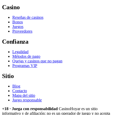
Casino
Reseñas de casinos
Bonos
Juegos
Proveedores
Confianza
Legalidad
Métodos de pago
Quejas y casinos que no pagan
Programas VIP
Sitio
Blog
Contacto
Mapa del sitio
Juego responsable
+18 · Juega con responsabilidad
CasinoHoyar es un sitio
informativo y de afiliación: no es un operador de juego y no acepta