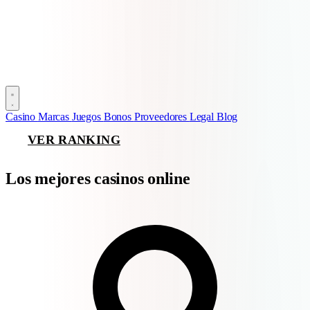
Casino
Marcas
Juegos
Bonos
Proveedores
Legal
Blog
VER RANKING
Los mejores casinos online