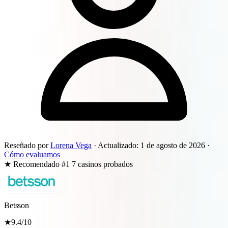
Reseñado por
Lorena Vega
·
Actualizado:
1 de agosto de 2026
·
Cómo evaluamos
★ Recomendado #1
7 casinos probados
Betsson
★
9.4
/10