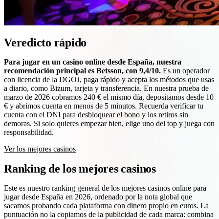
Veredicto rápido
Para jugar en un casino online desde España, nuestra
recomendación principal es Betsson, con 9,4/10.
Es un operador
con licencia de la DGOJ, paga rápido y acepta los métodos que usas
a diario, como Bizum, tarjeta y transferencia. En nuestra prueba de
marzo de 2026 cobramos 240 € el mismo día, depositamos desde 10
€ y abrimos cuenta en menos de 5 minutos. Recuerda verificar tu
cuenta con el DNI para desbloquear el bono y los retiros sin
demoras. Si solo quieres empezar bien, elige uno del top y juega con
responsabilidad.
Ver los mejores casinos
Ranking de los mejores casinos
Este es nuestro ranking general de los mejores casinos online para
jugar desde España en 2026, ordenado por la nota global que
sacamos probando cada plataforma con dinero propio en euros. La
puntuación no la copia­mos de la publicidad de cada marca: combina