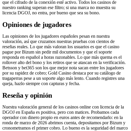
que el cifrado de la conexión esté activo. Todos los casinos de
nuestro ranking superan ese filtro; si una marca no muestra su
licencia DGOJ, no entra, por bueno que sea su bono.
Opiniones de jugadores
Las opiniones de los jugadores españoles pesan en nuestra
valoración, así que cruzamos nuestras pruebas con cientos de
reseñas reales. Lo que más valoran los usuarios es que el casino
pague por Bizum sin pedir mil documentos y que el soporte
responda en español a horas razonables. Lo que más quema es el
rollover alto del bono y los retiros que se atascan en la verificación.
Betsson y bet365 son los que mejor nota sacan entre los jugadores
por su rapidez de cobro; Gold Casino destaca por su catálogo de
tragaperras pese a un soporte algo más lento. Cuando registres una
queja, hazlo siempre con capturas y fecha.
Reseña y opinión
Nuestra valoración general de los casinos online con licencia de la
DGOJ en España es positiva, pero con matices. Probamos cada
operador con dinero propio en euros antes de recomendarlo: en la
ronda de marzo de 2026 abrimos cuenta, depositamos por Bizum y
cronometramos el primer cobro. Lo bueno es la seguridad del marco