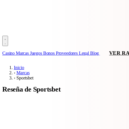
VER R
Casino
Marcas
Juegos
Bonos
Proveedores
Legal
Blog
Inicio
›
Marcas
›
Sportsbet
Reseña de Sportsbet