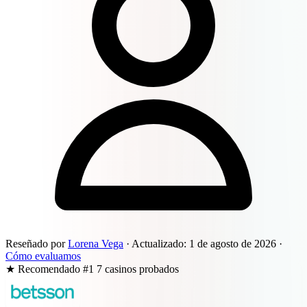
Reseñado por
Lorena Vega
·
Actualizado:
1 de agosto de 2026
·
Cómo evaluamos
★ Recomendado #1
7 casinos probados