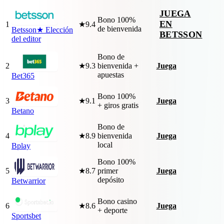
JUEGA
Bono 100%
EN
1
★
9.4
de bienvenida
Betsson
★ Elección
BETSSON
del editor
Bono de
2
★
9.3
bienvenida +
Juega
apuestas
Bet365
Bono 100%
3
★
9.1
Juega
+ giros gratis
Betano
Bono de
4
★
8.9
bienvenida
Juega
local
Bplay
Bono 100%
5
★
8.7
primer
Juega
depósito
Betwarrior
Bono casino
6
★
8.6
Juega
+ deporte
Sportsbet