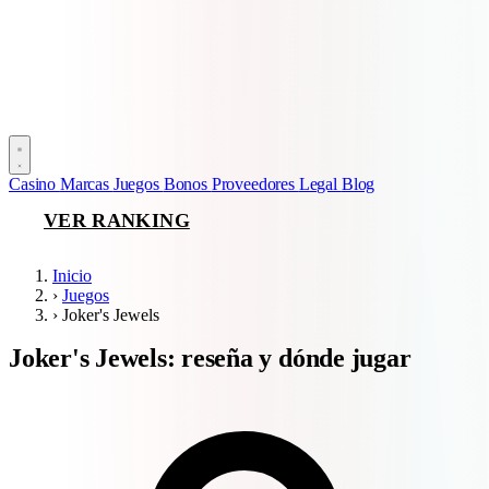
Casino
Marcas
Juegos
Bonos
Proveedores
Legal
Blog
VER RANKING
Inicio
›
Juegos
›
Joker's Jewels
Joker's Jewels: reseña y dónde jugar