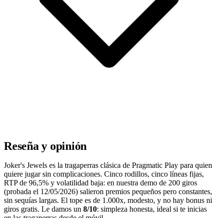
Reseña y opinión
Joker's Jewels es la tragaperras clásica de Pragmatic Play para quien
quiere jugar sin complicaciones. Cinco rodillos, cinco líneas fijas,
RTP de 96,5% y volatilidad baja: en nuestra demo de 200 giros
(probada el 12/05/2026) salieron premios pequeños pero constantes,
sin sequías largas. El tope es de 1.000x, modesto, y no hay bonus ni
giros gratis. Le damos un
8/10
: simpleza honesta, ideal si te inicias
en las tragaperras desde el móvil.