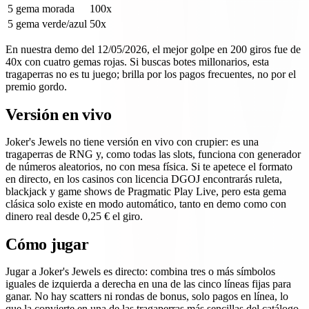
5 gema morada
100x
5 gema verde/azul
50x
En nuestra demo del 12/05/2026, el mejor golpe en 200 giros fue de
40x con cuatro gemas rojas. Si buscas botes millonarios, esta
tragaperras no es tu juego; brilla por los pagos frecuentes, no por el
premio gordo.
Versión en vivo
Joker's Jewels no tiene versión en vivo con crupier: es una
tragaperras de RNG y, como todas las slots, funciona con generador
de números aleatorios, no con mesa física. Si te apetece el formato
en directo, en los casinos con licencia DGOJ encontrarás ruleta,
blackjack y game shows de Pragmatic Play Live, pero esta gema
clásica solo existe en modo automático, tanto en demo como con
dinero real desde 0,25 € el giro.
Cómo jugar
Jugar a Joker's Jewels es directo: combina tres o más símbolos
iguales de izquierda a derecha en una de las cinco líneas fijas para
ganar. No hay scatters ni rondas de bonus, solo pagos en línea, lo
que la convierte en una de las tragaperras más sencillas del catálogo