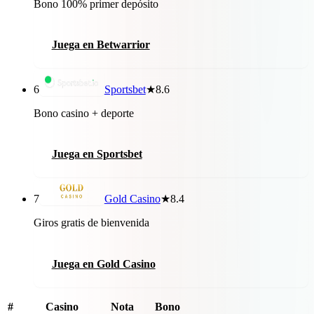
Bono 100% primer depósito
Juega en Betwarrior
6
Sportsbet
★
8.6
Bono casino + deporte
Juega en Sportsbet
7
Gold Casino
★
8.4
Giros gratis de bienvenida
Juega en Gold Casino
#
Casino
Nota
Bono