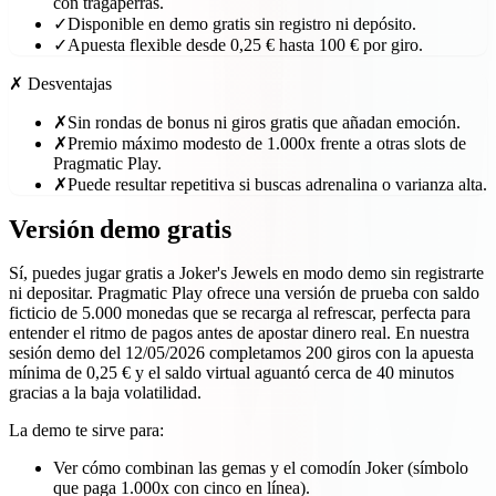
con tragaperras.
✓
Disponible en demo gratis sin registro ni depósito.
✓
Apuesta flexible desde 0,25 € hasta 100 € por giro.
✗
Desventajas
✗
Sin rondas de bonus ni giros gratis que añadan emoción.
✗
Premio máximo modesto de 1.000x frente a otras slots de
Pragmatic Play.
✗
Puede resultar repetitiva si buscas adrenalina o varianza alta.
Versión demo gratis
Sí, puedes jugar gratis a Joker's Jewels en modo demo sin registrarte
ni depositar. Pragmatic Play ofrece una versión de prueba con saldo
ficticio de 5.000 monedas que se recarga al refrescar, perfecta para
entender el ritmo de pagos antes de apostar dinero real. En nuestra
sesión demo del 12/05/2026 completamos 200 giros con la apuesta
mínima de 0,25 € y el saldo virtual aguantó cerca de 40 minutos
gracias a la baja volatilidad.
La demo te sirve para:
Ver cómo combinan las gemas y el comodín Joker (símbolo
que paga 1.000x con cinco en línea).