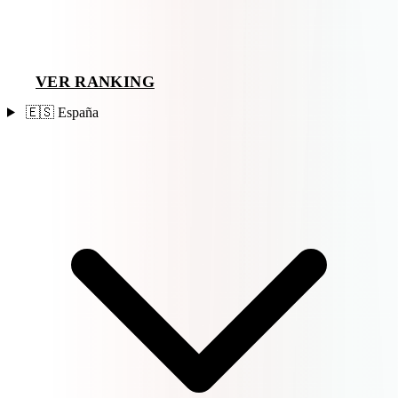
VER RANKING
🇪🇸
España