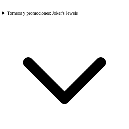
Torneos y promociones: Joker's Jewels