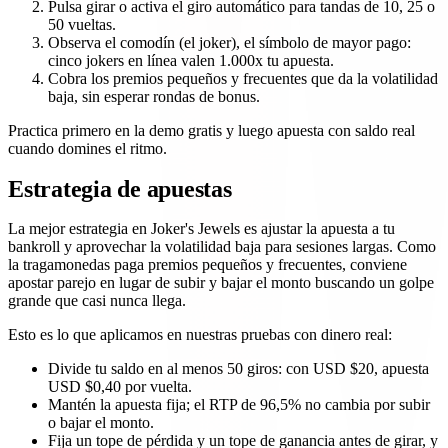
Pulsa girar o activa el giro automático para tandas de 10, 25 o
50 vueltas.
Observa el comodín (el joker), el símbolo de mayor pago:
cinco jokers en línea valen 1.000x tu apuesta.
Cobra los premios pequeños y frecuentes que da la volatilidad
baja, sin esperar rondas de bonus.
Practica primero en la demo gratis y luego apuesta con saldo real
cuando domines el ritmo.
Estrategia de apuestas
La mejor estrategia en Joker's Jewels es ajustar la apuesta a tu
bankroll y aprovechar la volatilidad baja para sesiones largas. Como
la tragamonedas paga premios pequeños y frecuentes, conviene
apostar parejo en lugar de subir y bajar el monto buscando un golpe
grande que casi nunca llega.
Esto es lo que aplicamos en nuestras pruebas con dinero real:
Divide tu saldo en al menos 50 giros: con USD $20, apuesta
USD $0,40 por vuelta.
Mantén la apuesta fija; el RTP de 96,5% no cambia por subir
o bajar el monto.
Fija un tope de pérdida y un tope de ganancia antes de girar, y