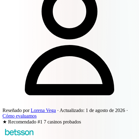
Reseñado por
Lorena Vega
·
Actualizado:
1 de agosto de 2026
·
Cómo evaluamos
★ Recomendado #1
7 casinos probados