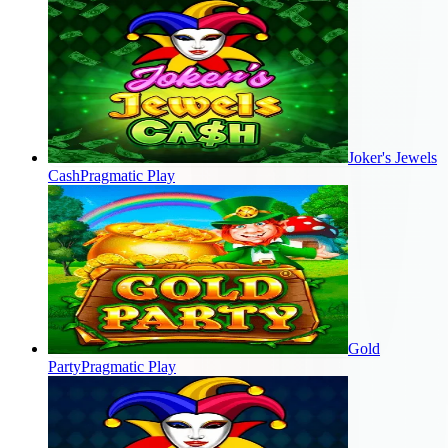
Joker's Jewels
Cash
Pragmatic Play
Gold
Party
Pragmatic Play