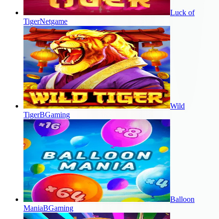
Luck of
Tiger
Netgame
Wild
Tiger
BGaming
Balloon
Mania
BGaming