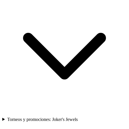
Torneos y promociones: Joker's Jewels