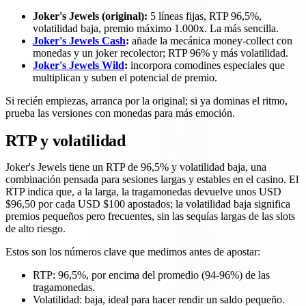
Joker's Jewels (original):
5 líneas fijas, RTP 96,5%,
volatilidad baja, premio máximo 1.000x. La más sencilla.
Joker's Jewels Cash
:
añade la mecánica money-collect con
monedas y un joker recolector; RTP 96% y más volatilidad.
Joker's Jewels Wild
:
incorpora comodines especiales que
multiplican y suben el potencial de premio.
Si recién empiezas, arranca por la original; si ya dominas el ritmo,
prueba las versiones con monedas para más emoción.
RTP y volatilidad
Joker's Jewels tiene un RTP de 96,5% y volatilidad baja, una
combinación pensada para sesiones largas y estables en el casino. El
RTP indica que, a la larga, la tragamonedas devuelve unos USD
$96,50 por cada USD $100 apostados; la volatilidad baja significa
premios pequeños pero frecuentes, sin las sequías largas de las slots
de alto riesgo.
Estos son los números clave que medimos antes de apostar:
RTP: 96,5%, por encima del promedio (94-96%) de las
tragamonedas.
Volatilidad: baja, ideal para hacer rendir un saldo pequeño.