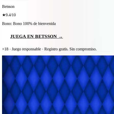
Betsson
★
9.4
/10
Bono:
Bono 100% de bienvenida
JUEGA EN BETSSON →
+18 · Juego responsable · Registro gratis. Sin compromiso.