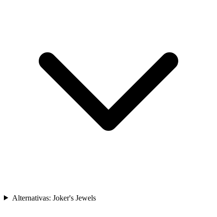
Alternativas: Joker's Jewels