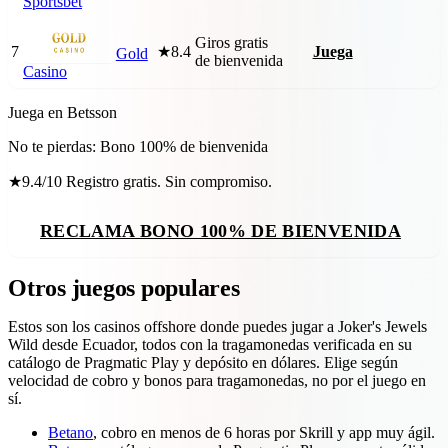
Sportsbet
Giros gratis
7
★
8.4
Juega
Gold
de bienvenida
Casino
Juega en Betsson
No te pierdas: Bono 100% de bienvenida
★
9.4/10
Registro gratis. Sin compromiso.
RECLAMA BONO 100% DE BIENVENIDA
Otros juegos populares
Estos son los casinos offshore donde puedes jugar a Joker's Jewels
Wild desde Ecuador, todos con la tragamonedas verificada en su
catálogo de Pragmatic Play y depósito en dólares. Elige según
velocidad de cobro y bonos para tragamonedas, no por el juego en
sí.
Betano
, cobro en menos de 6 horas por Skrill y app muy ágil.