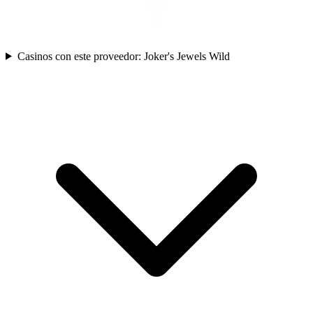
Casinos con este proveedor: Joker's Jewels Wild