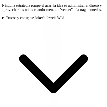
Ninguna estrategia rompe el azar: la idea es administrar el dinero y
aprovechar los wilds cuando caen, no "vencer" a la tragamonedas.
Trucos y consejos: Joker's Jewels Wild