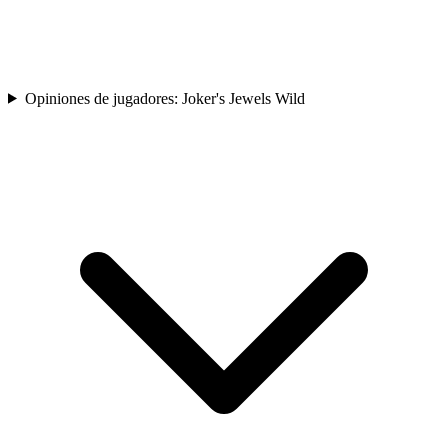
Opiniones de jugadores: Joker's Jewels Wild