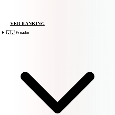
VER RANKING
🇪🇨
Ecuador