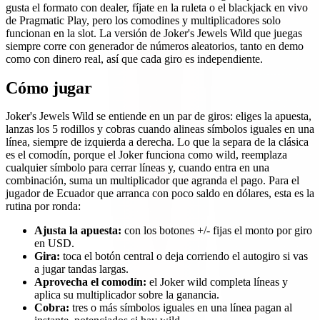
gusta el formato con dealer, fíjate en la ruleta o el blackjack en vivo
de Pragmatic Play, pero los comodines y multiplicadores solo
funcionan en la slot. La versión de Joker's Jewels Wild que juegas
siempre corre con generador de números aleatorios, tanto en demo
como con dinero real, así que cada giro es independiente.
Cómo jugar
Joker's Jewels Wild se entiende en un par de giros: eliges la apuesta,
lanzas los 5 rodillos y cobras cuando alineas símbolos iguales en una
línea, siempre de izquierda a derecha. Lo que la separa de la clásica
es el comodín, porque el Joker funciona como wild, reemplaza
cualquier símbolo para cerrar líneas y, cuando entra en una
combinación, suma un multiplicador que agranda el pago. Para el
jugador de Ecuador que arranca con poco saldo en dólares, esta es la
rutina por ronda:
Ajusta la apuesta:
con los botones +/- fijas el monto por giro
en USD.
Gira:
toca el botón central o deja corriendo el autogiro si vas
a jugar tandas largas.
Aprovecha el comodín:
el Joker wild completa líneas y
aplica su multiplicador sobre la ganancia.
Cobra:
tres o más símbolos iguales en una línea pagan al