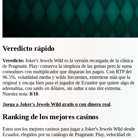
Veredicto rápido
Veredicto:
Joker's Jewels Wild es la versión recargada de la clásica
de Pragmatic Play: conserva la simpleza de las gemas pero le suma
comodines con multiplicador que disparan los pagos. Con RTP del
96.5%, volatilidad media y wilds frecuentes, entretiene más que la
original y encaja bien para el jugador de Ecuador que quiere algo de
adrenalina, con saldo en dólares, sin saltar a una slot extrema.
Nuestra nota:
8/10
.
Juega a Joker's Jewels Wild gratis o con dinero real
.
Ranking de los mejores casinos
Estos son los mejores casinos para jugar a Joker's Jewels Wild desde
Ecuador, elegidos por su catálogo de Pragmatic Play, velocidad de