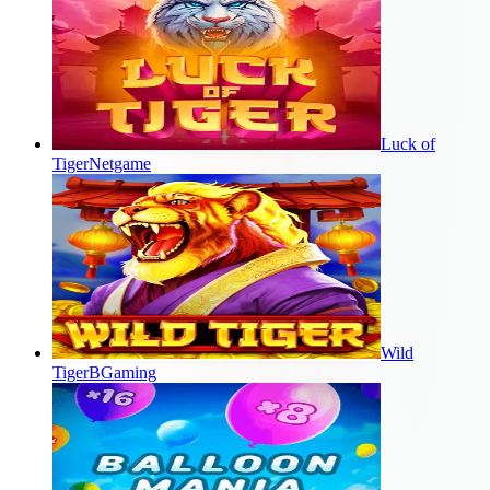
Luck of
Tiger
Netgame
Wild
Tiger
BGaming