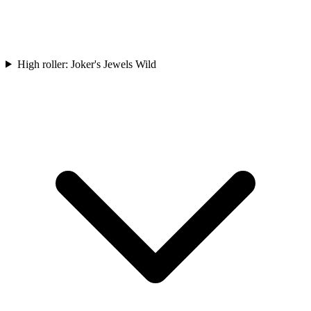
High roller: Joker's Jewels Wild