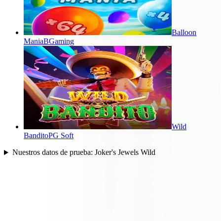
Balloon
Mania
BGaming
Wild
Bandito
PG Soft
Nuestros datos de prueba: Joker's Jewels Wild