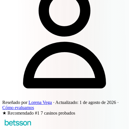
Reseñado por
Lorena Vega
·
Actualizado:
1 de agosto de 2026
·
Cómo evaluamos
★ Recomendado #1
7 casinos probados