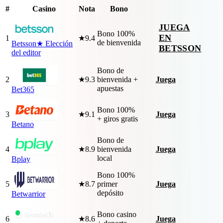
#
Casino
Nota
Bono
JUEGA
Bono 100%
EN
1
★
9.4
de bienvenida
Betsson
★ Elección
BETSSON
del editor
Bono de
2
★
9.3
bienvenida +
Juega
apuestas
Bet365
Bono 100%
3
★
9.1
Juega
+ giros gratis
Betano
Bono de
4
★
8.9
bienvenida
Juega
local
Bplay
Bono 100%
5
★
8.7
primer
Juega
depósito
Betwarrior
Bono casino
6
★
8.6
Juega