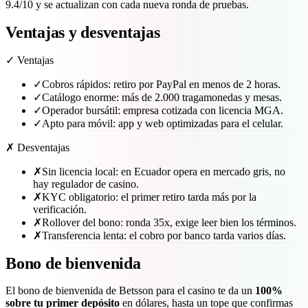
9.4/10 y se actualizan con cada nueva ronda de pruebas.
Ventajas y desventajas
✓
Ventajas
✓
Cobros rápidos: retiro por PayPal en menos de 2 horas.
✓
Catálogo enorme: más de 2.000 tragamonedas y mesas.
✓
Operador bursátil: empresa cotizada con licencia MGA.
✓
Apto para móvil: app y web optimizadas para el celular.
✗
Desventajas
✗
Sin licencia local: en Ecuador opera en mercado gris, no
hay regulador de casino.
✗
KYC obligatorio: el primer retiro tarda más por la
verificación.
✗
Rollover del bono: ronda 35x, exige leer bien los términos.
✗
Transferencia lenta: el cobro por banco tarda varios días.
Bono de bienvenida
El bono de bienvenida de Betsson para el casino te da un
100%
sobre tu primer depósito
en dólares, hasta un tope que confirmas