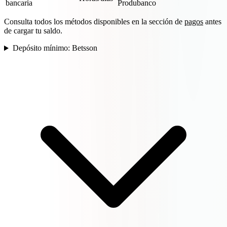
bancaria
Produbanco
Consulta todos los métodos disponibles en la sección de
pagos
antes
de cargar tu saldo.
Depósito mínimo: Betsson