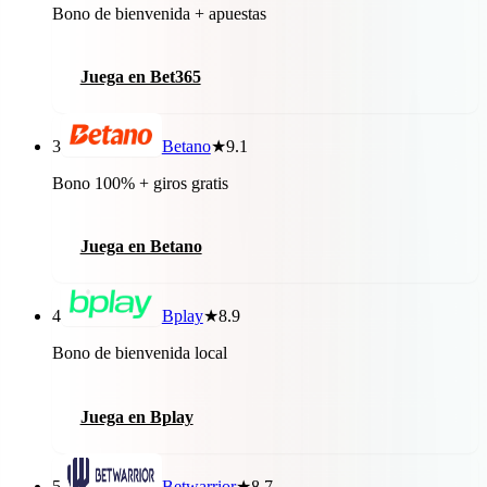
Bono de bienvenida + apuestas
Juega en Bet365
3
Betano
★
9.1
Bono 100% + giros gratis
Juega en Betano
4
Bplay
★
8.9
Bono de bienvenida local
Juega en Bplay
5
Betwarrior
★
8.7