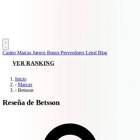
Casino
Marcas
Juegos
Bonos
Proveedores
Legal
Blog
VER RANKING
Inicio
›
Marcas
›
Betsson
Reseña de Betsson