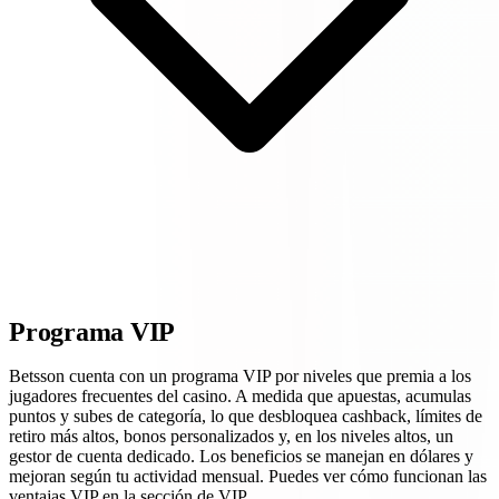
Programa VIP
Betsson cuenta con un programa VIP por niveles que premia a los
jugadores frecuentes del casino. A medida que apuestas, acumulas
puntos y subes de categoría, lo que desbloquea cashback, límites de
retiro más altos, bonos personalizados y, en los niveles altos, un
gestor de cuenta dedicado. Los beneficios se manejan en dólares y
mejoran según tu actividad mensual. Puedes ver cómo funcionan las
ventajas VIP en la sección de
VIP
.