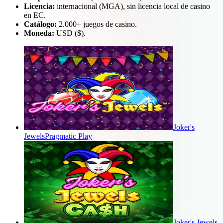
Licencia:
internacional (MGA), sin licencia local de casino
en EC.
Catálogo:
2.000+ juegos de casino.
Moneda:
USD ($).
Joker's
Jewels
Pragmatic Play
Joker's Jewels