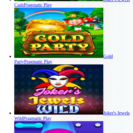
Cash
Pragmatic Play
Gold
Party
Pragmatic Play
Joker's Jewels
Wild
Pragmatic Play