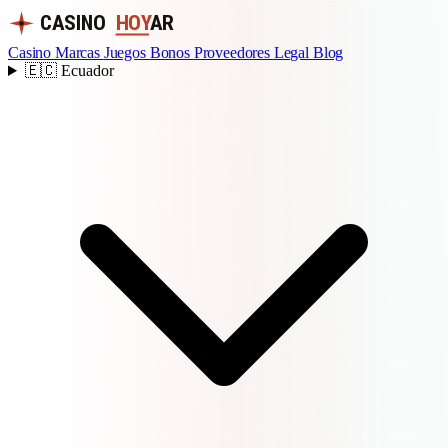
Casino
Marcas
Juegos
Bonos
Proveedores
Legal
Blog
🇪🇨
Ecuador