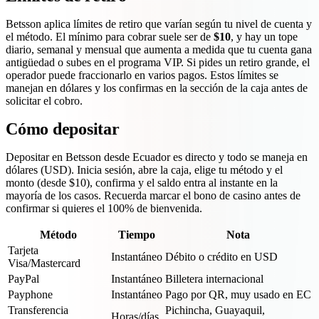
Betsson aplica límites de retiro que varían según tu nivel de cuenta y
el método. El mínimo para cobrar suele ser de
$10
, y hay un tope
diario, semanal y mensual que aumenta a medida que tu cuenta gana
antigüedad o subes en el programa VIP. Si pides un retiro grande, el
operador puede fraccionarlo en varios pagos. Estos límites se
manejan en dólares y los confirmas en la sección de la caja antes de
solicitar el cobro.
Cómo depositar
Depositar en Betsson desde Ecuador es directo y todo se maneja en
dólares (USD). Inicia sesión, abre la caja, elige tu método y el
monto (desde $10), confirma y el saldo entra al instante en la
mayoría de los casos. Recuerda marcar el bono de casino antes de
confirmar si quieres el 100% de bienvenida.
Método
Tiempo
Nota
Tarjeta
Instantáneo
Débito o crédito en USD
Visa/Mastercard
PayPal
Instantáneo
Billetera internacional
Payphone
Instantáneo
Pago por QR, muy usado en EC
Transferencia
Pichincha, Guayaquil,
Horas/días