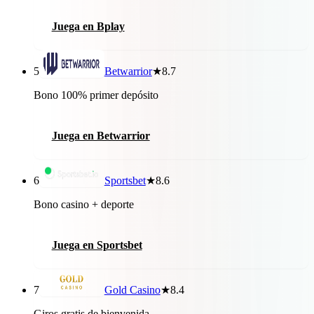
Juega en Bplay
5
Betwarrior
★
8.7
Bono 100% primer depósito
Juega en Betwarrior
6
Sportsbet
★
8.6
Bono casino + deporte
Juega en Sportsbet
7
Gold Casino
★
8.4
Giros gratis de bienvenida