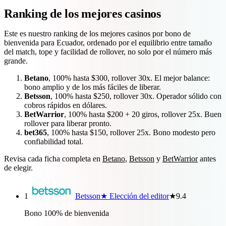
Ranking de los mejores casinos
Este es nuestro ranking de los mejores casinos por bono de
bienvenida para Ecuador, ordenado por el equilibrio entre tamaño
del match, tope y facilidad de rollover, no solo por el número más
grande.
Betano
, 100% hasta $300, rollover 30x. El mejor balance:
bono amplio y de los más fáciles de liberar.
Betsson
, 100% hasta $250, rollover 30x. Operador sólido con
cobros rápidos en dólares.
BetWarrior
, 100% hasta $200 + 20 giros, rollover 25x. Buen
rollover para liberar pronto.
bet365
, 100% hasta $150, rollover 25x. Bono modesto pero
confiabilidad total.
Revisa cada ficha completa en
Betano
,
Betsson
y
BetWarrior
antes
de elegir.
1
Betsson
★ Elección del editor
★
9.4
Bono 100% de bienvenida