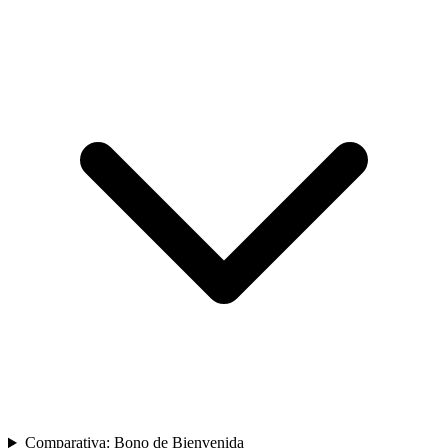
Comparativa: Bono de Bienvenida