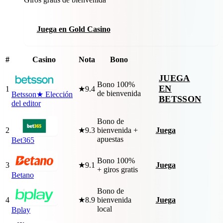
Juega en Gold Casino
#
Casino
Nota
Bono
JUEGA
Bono 100%
EN
1
★
9.4
de bienvenida
Betsson
★ Elección
BETSSON
del editor
Bono de
2
★
9.3
bienvenida +
Juega
apuestas
Bet365
Bono 100%
3
★
9.1
Juega
+ giros gratis
Betano
Bono de
4
★
8.9
bienvenida
Juega
local
Bplay