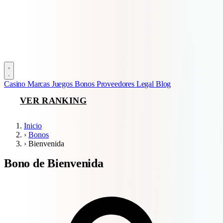
Casino
Marcas
Juegos
Bonos
Proveedores
Legal
Blog
VER RANKING
Inicio
›
Bonos
›
Bienvenida
Bono de Bienvenida