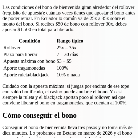
Las condiciones del bono de bienvenida giran alrededor del rollover
(requisito de apuesta): cuántas veces tienes que apostar el bono antes
de poder retirar. En Ecuador lo común va de 25x a 35x sobre el
monto del bono. Si recibes $50 de bono con rollover 30x, debes
apostar $1.500 en total para liberarlo.
Condición
Rango típico
Rollover
25x – 35x
Plazo para liberar
7 – 30 días
Apuesta máxima con bono
$3 – $5
Aporte tragamonedas
100%
Aporte ruleta/blackjack
10% o nada
Cuidado con la apuesta máxima: si juegas por encima de ese tope
con saldo bonificado, el casino puede anularte el bono. Y casi
siempre la ruleta y el blackjack aportan poco al rollover, así que
conviene liberar el bono en tragamonedas, que cuentan al 100%.
Cómo conseguir el bono
Conseguir el bono de bienvenida lleva tres pasos y no toma más de
diez minutos. Lo probamos en Betano en marzo de 2026 y el bono