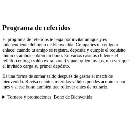
Programa de referidos
El programa de referidos te paga por invitar amigos y es
independiente del bono de bienvenida. Compartes tu código o
enlace; cuando tu amigo se registra, deposita y cumple el requisito
mínimo, ambos cobran un bono. En varios casinos chilenos el
referido entrega saldo extra para ti y para quien invitas, una vez que
el invitado carga su primer depósito.
Es una forma de sumar saldo después de gastar el match de
bienvenida. Revisa cuántos referidos válidos puedes acumular por
mes y si ese bono también trae rollover antes de retirarlo.
Torneos y promociones: Bono de Bienvenida