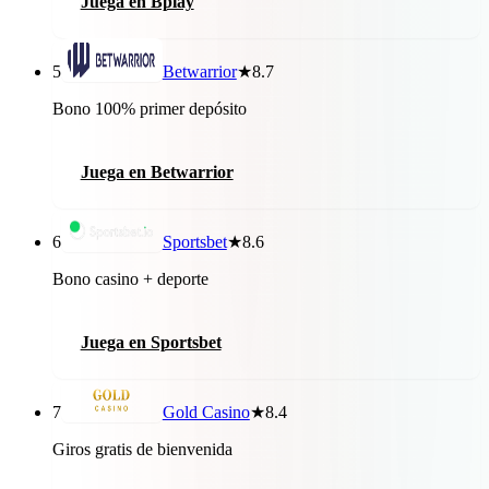
Juega en Bplay
5
Betwarrior
★
8.7
Bono 100% primer depósito
Juega en Betwarrior
6
Sportsbet
★
8.6
Bono casino + deporte
Juega en Sportsbet
7
Gold Casino
★
8.4
Giros gratis de bienvenida