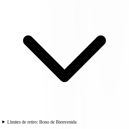
Límites de retiro: Bono de Bienvenida