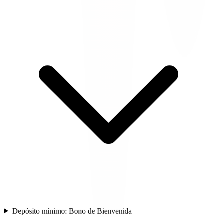
Depósito mínimo: Bono de Bienvenida