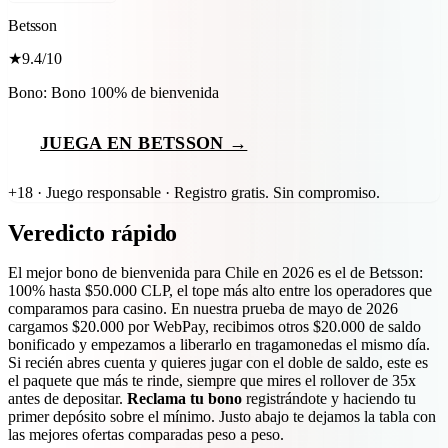
Betsson
★
9.4
/10
Bono:
Bono 100% de bienvenida
JUEGA EN BETSSON →
+18 · Juego responsable · Registro gratis. Sin compromiso.
Veredicto rápido
El mejor bono de bienvenida para Chile en 2026 es el de Betsson:
100% hasta $50.000 CLP, el tope más alto entre los operadores que
comparamos para casino. En nuestra prueba de mayo de 2026
cargamos $20.000 por WebPay, recibimos otros $20.000 de saldo
bonificado y empezamos a liberarlo en tragamonedas el mismo día.
Si recién abres cuenta y quieres jugar con el doble de saldo, este es
el paquete que más te rinde, siempre que mires el rollover de 35x
antes de depositar.
Reclama tu bono
registrándote y haciendo tu
primer depósito sobre el mínimo. Justo abajo te dejamos la tabla con
las mejores ofertas comparadas peso a peso.