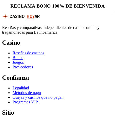
RECLAMA BONO 100% DE BIENVENIDA
Reseñas y comparativas independientes de casinos online y
tragamonedas para Latinoamérica.
Casino
Reseñas de casinos
Bonos
Juegos
Proveedores
Confianza
Legalidad
Métodos de pago
Quejas y casinos que no pagan
Programas VIP
Sitio