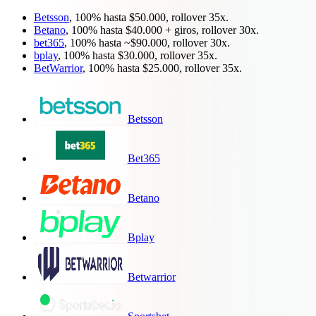
Betsson
, 100% hasta $50.000, rollover 35x.
Betano
, 100% hasta $40.000 + giros, rollover 30x.
bet365
, 100% hasta ~$90.000, rollover 30x.
bplay
, 100% hasta $30.000, rollover 35x.
BetWarrior
, 100% hasta $25.000, rollover 35x.
Betsson
Bet365
Betano
Bplay
Betwarrior