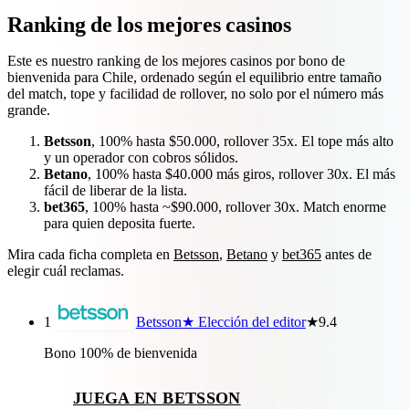
Ranking de los mejores casinos
Este es nuestro ranking de los mejores casinos por bono de
bienvenida para Chile, ordenado según el equilibrio entre tamaño
del match, tope y facilidad de rollover, no solo por el número más
grande.
Betsson
, 100% hasta $50.000, rollover 35x. El tope más alto
y un operador con cobros sólidos.
Betano
, 100% hasta $40.000 más giros, rollover 30x. El más
fácil de liberar de la lista.
bet365
, 100% hasta ~$90.000, rollover 30x. Match enorme
para quien deposita fuerte.
Mira cada ficha completa en
Betsson
,
Betano
y
bet365
antes de
elegir cuál reclamas.
1
Betsson
★ Elección del editor
★
9.4
Bono 100% de bienvenida
JUEGA EN BETSSON