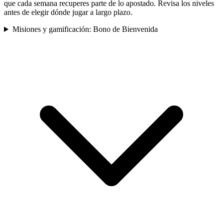
que cada semana recuperes parte de lo apostado. Revisa los niveles
antes de elegir dónde jugar a largo plazo.
Misiones y gamificación: Bono de Bienvenida