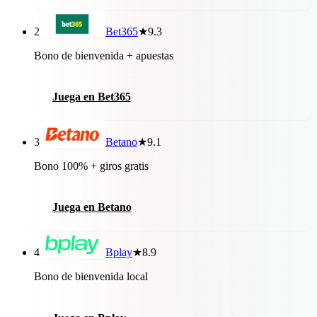
2
Bet365
★
9.3
Bono de bienvenida + apuestas
Juega en Bet365
3
Betano
★
9.1
Bono 100% + giros gratis
Juega en Betano
4
Bplay
★
8.9
Bono de bienvenida local