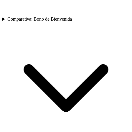
Comparativa: Bono de Bienvenida