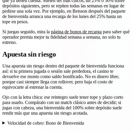
que ya tienen cuenta. Suelen ser más chicos, un 25% o 50% sobre
depósitos siguientes, pero se repiten todas las semanas en lugar de
pedirse una sola vez. Por ejemplo, en Betsson después del paquete
de bienvenida arranca una recarga de los lunes del 25% hasta un
tope en pesos.
Si juegas seguido, mira la
página de bonos de recarga
para saber qué
operador premia mejor tu fidelidad semana a semana, no solo tu
estreno.
Apuesta sin riesgo
Una apuesta sin riesgo dentro del paquete de bienvenida funciona
así: si tu primera jugada o sesión sale perdedora, el casino te
devuelve ese monto como saldo bonificado. No es dinero libre,
porque casi siempre llega con rollover, pero baja el costo de
equivocarte al estrenar la cuenta.
Ojo con la letra chica: ese reintegro suele tener tope y plazo corto
para usarlo. Compáralo con un match clásico antes de decidir; si
jugas con cabeza, una bienvenida del 100% sobre depósito suele
rendir más que una apuesta sin riesgo acotada.
Velocidad de cobro: Bono de Bienvenida