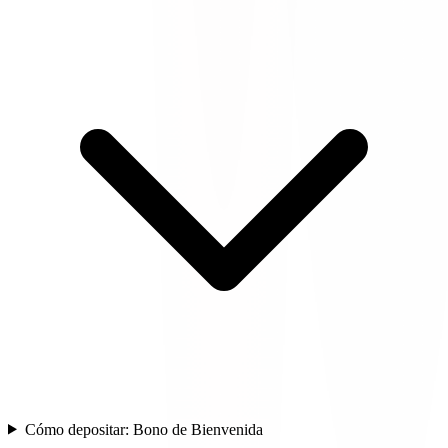
Cómo depositar: Bono de Bienvenida