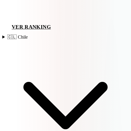
VER RANKING
🇨🇱
Chile