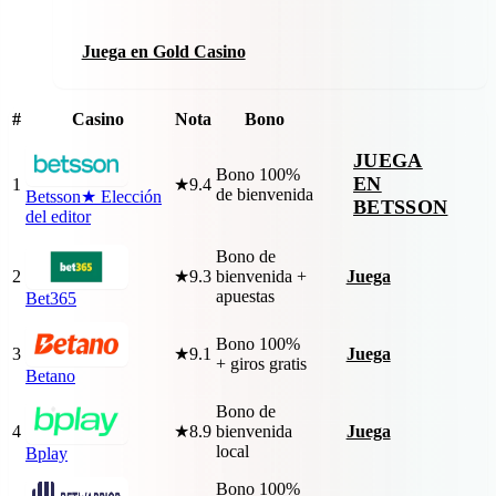
Juega en Gold Casino
#
Casino
Nota
Bono
JUEGA
Bono 100%
EN
1
★
9.4
de bienvenida
Betsson
★ Elección
BETSSON
del editor
Bono de
2
★
9.3
bienvenida +
Juega
apuestas
Bet365
Bono 100%
3
★
9.1
Juega
+ giros gratis
Betano
Bono de
4
★
8.9
bienvenida
Juega
local
Bplay
Bono 100%