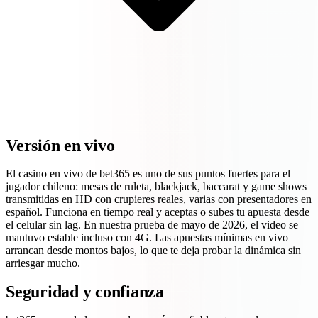
Versión en vivo
El casino en vivo de bet365 es uno de sus puntos fuertes para el
jugador chileno: mesas de ruleta, blackjack, baccarat y game shows
transmitidas en HD con crupieres reales, varias con presentadores en
español. Funciona en tiempo real y aceptas o subes tu apuesta desde
el celular sin lag. En nuestra prueba de mayo de 2026, el video se
mantuvo estable incluso con 4G. Las apuestas mínimas en vivo
arrancan desde montos bajos, lo que te deja probar la dinámica sin
arriesgar mucho.
Seguridad y confianza