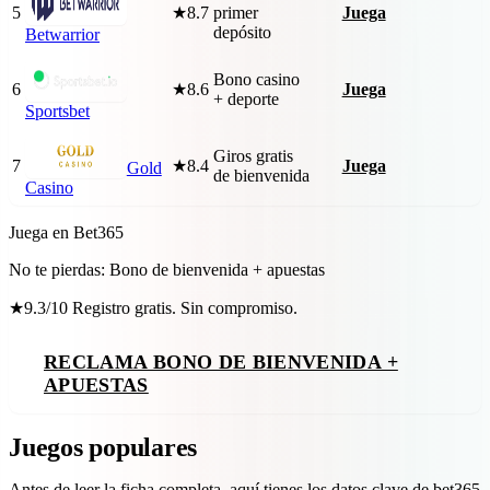
5
★
8.7
primer
Juega
depósito
Betwarrior
Bono casino
6
★
8.6
Juega
+ deporte
Sportsbet
Giros gratis
7
★
8.4
Juega
Gold
de bienvenida
Casino
Juega en Bet365
No te pierdas: Bono de bienvenida + apuestas
★
9.3/10
Registro gratis. Sin compromiso.
RECLAMA BONO DE BIENVENIDA +
APUESTAS
Juegos populares
Antes de leer la ficha completa, aquí tienes los datos clave de bet365