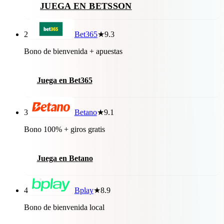
JUEGA EN BETSSON
2
Bet365
★
9.3
Bono de bienvenida + apuestas
Juega en Bet365
3
Betano
★
9.1
Bono 100% + giros gratis
Juega en Betano
4
Bplay
★
8.9
Bono de bienvenida local