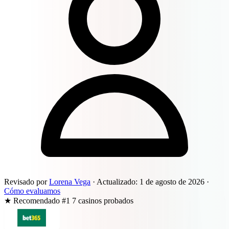
Revisado por
Lorena Vega
·
Actualizado:
1 de agosto de 2026
·
Cómo evaluamos
★ Recomendado #1
7 casinos probados