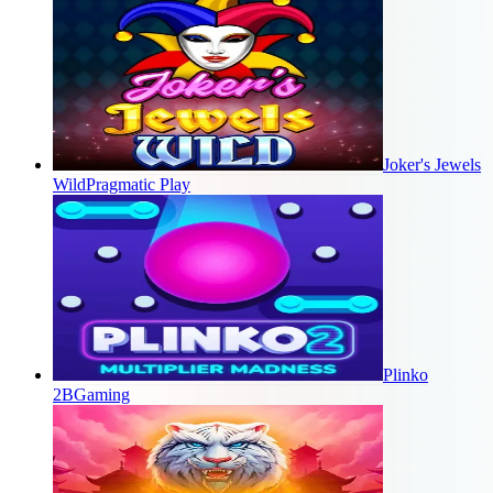
Joker's Jewels
Wild
Pragmatic Play
Plinko
2
BGaming