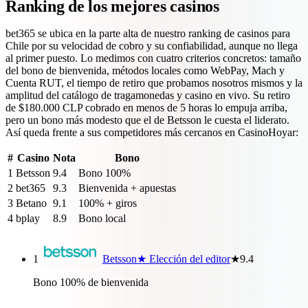
Ranking de los mejores casinos
bet365 se ubica en la parte alta de nuestro ranking de casinos para
Chile por su velocidad de cobro y su confiabilidad, aunque no llega
al primer puesto. Lo medimos con cuatro criterios concretos: tamaño
del bono de bienvenida, métodos locales como WebPay, Mach y
Cuenta RUT, el tiempo de retiro que probamos nosotros mismos y la
amplitud del catálogo de tragamonedas y casino en vivo. Su retiro
de $180.000 CLP cobrado en menos de 5 horas lo empuja arriba,
pero un bono más modesto que el de Betsson le cuesta el liderato.
Así queda frente a sus competidores más cercanos en CasinoHoyar:
#
Casino
Nota
Bono
1
Betsson
9.4
Bono 100%
2
bet365
9.3
Bienvenida + apuestas
3
Betano
9.1
100% + giros
4
bplay
8.9
Bono local
1
Betsson
★ Elección del editor
★
9.4
Bono 100% de bienvenida