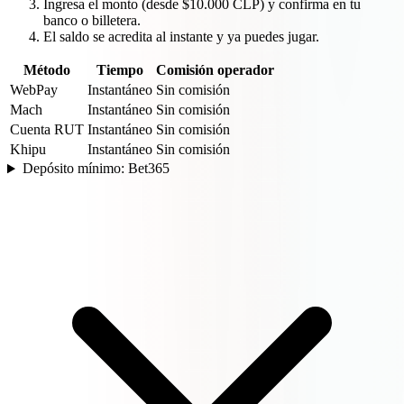
Ingresa el monto (desde $10.000 CLP) y confirma en tu
banco o billetera.
El saldo se acredita al instante y ya puedes jugar.
Método
Tiempo
Comisión operador
WebPay
Instantáneo
Sin comisión
Mach
Instantáneo
Sin comisión
Cuenta RUT
Instantáneo
Sin comisión
Khipu
Instantáneo
Sin comisión
Depósito mínimo: Bet365