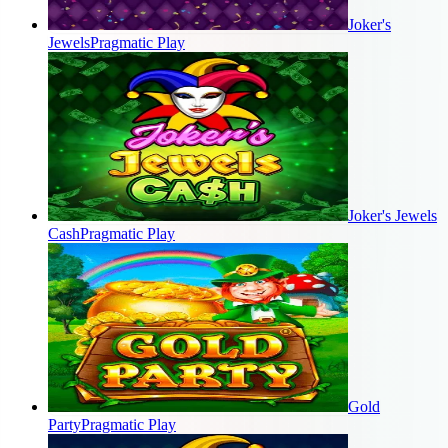
Joker's
Jewels
Pragmatic Play
Joker's Jewels
Cash
Pragmatic Play
Gold
Party
Pragmatic Play