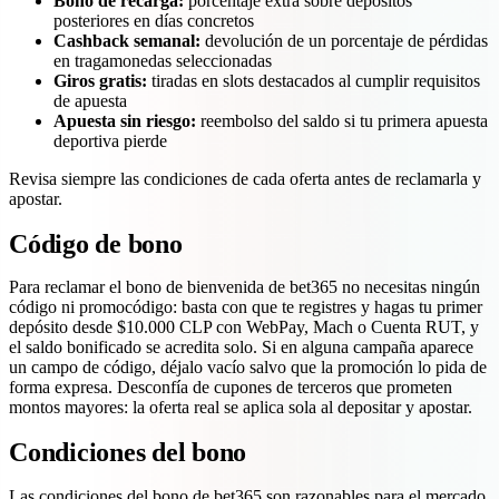
Bono de recarga:
porcentaje extra sobre depósitos
posteriores en días concretos
Cashback semanal:
devolución de un porcentaje de pérdidas
en tragamonedas seleccionadas
Giros gratis:
tiradas en slots destacados al cumplir requisitos
de apuesta
Apuesta sin riesgo:
reembolso del saldo si tu primera apuesta
deportiva pierde
Revisa siempre las condiciones de cada oferta antes de reclamarla y
apostar.
Código de bono
Para reclamar el bono de bienvenida de bet365 no necesitas ningún
código ni promocódigo: basta con que te registres y hagas tu primer
depósito desde $10.000 CLP con WebPay, Mach o Cuenta RUT, y
el saldo bonificado se acredita solo. Si en alguna campaña aparece
un campo de código, déjalo vacío salvo que la promoción lo pida de
forma expresa. Desconfía de cupones de terceros que prometen
montos mayores: la oferta real se aplica sola al depositar y apostar.
Condiciones del bono
Las condiciones del bono de bet365 son razonables para el mercado