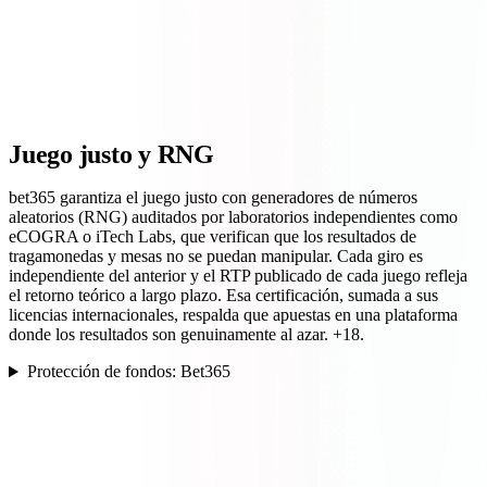
Juego justo y RNG
bet365 garantiza el juego justo con generadores de números
aleatorios (RNG) auditados por laboratorios independientes como
eCOGRA o iTech Labs, que verifican que los resultados de
tragamonedas y mesas no se puedan manipular. Cada giro es
independiente del anterior y el RTP publicado de cada juego refleja
el retorno teórico a largo plazo. Esa certificación, sumada a sus
licencias internacionales, respalda que apuestas en una plataforma
donde los resultados son genuinamente al azar. +18.
Protección de fondos: Bet365