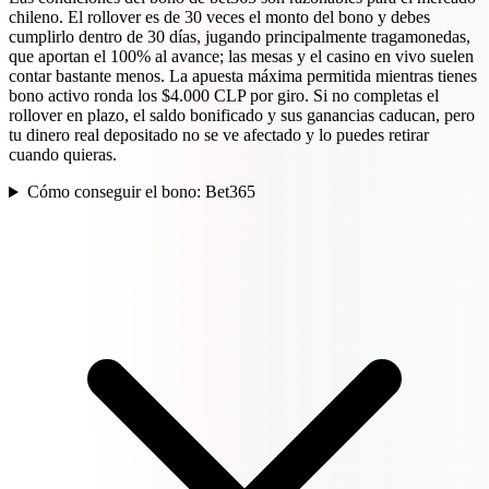
chileno. El rollover es de 30 veces el monto del bono y debes
cumplirlo dentro de 30 días, jugando principalmente tragamonedas,
que aportan el 100% al avance; las mesas y el casino en vivo suelen
contar bastante menos. La apuesta máxima permitida mientras tienes
bono activo ronda los $4.000 CLP por giro. Si no completas el
rollover en plazo, el saldo bonificado y sus ganancias caducan, pero
tu dinero real depositado no se ve afectado y lo puedes retirar
cuando quieras.
Cómo conseguir el bono: Bet365