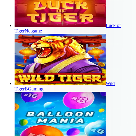
Luck of
Tiger
Netgame
Wild
Tiger
BGaming