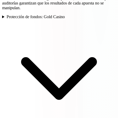
auditorías garantizan que los resultados de cada apuesta no se
manipulan.
Protección de fondos: Gold Casino