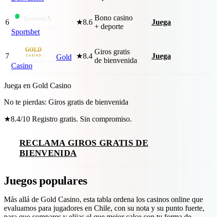
Bono casino
6
★
8.6
Juega
+ deporte
Sportsbet
Giros gratis
7
★
8.4
Juega
Gold
de bienvenida
Casino
Juega en Gold Casino
No te pierdas: Giros gratis de bienvenida
★
8.4/10
Registro gratis. Sin compromiso.
RECLAMA GIROS GRATIS DE
BIENVENIDA
Juegos populares
Más allá de Gold Casino, esta tabla ordena los casinos online que
evaluamos para jugadores en Chile, con su nota y su punto fuerte,
para que compares y elijas el que mejor calce con tu forma de