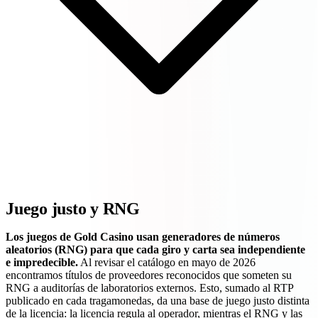
Juego justo y RNG
Los juegos de Gold Casino usan generadores de números
aleatorios (RNG) para que cada giro y carta sea independiente
e impredecible.
Al revisar el catálogo en mayo de 2026
encontramos títulos de proveedores reconocidos que someten su
RNG a auditorías de laboratorios externos. Esto, sumado al RTP
publicado en cada tragamonedas, da una base de juego justo distinta
de la licencia: la licencia regula al operador, mientras el RNG y las