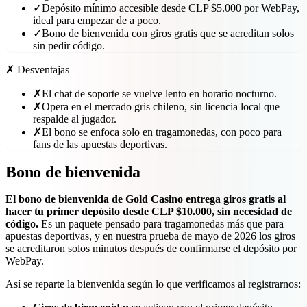
✓
Depósito mínimo accesible desde CLP $5.000 por WebPay,
ideal para empezar de a poco.
✓
Bono de bienvenida con giros gratis que se acreditan solos
sin pedir código.
✗
Desventajas
✗
El chat de soporte se vuelve lento en horario nocturno.
✗
Opera en el mercado gris chileno, sin licencia local que
respalde al jugador.
✗
El bono se enfoca solo en tragamonedas, con poco para
fans de las apuestas deportivas.
Bono de bienvenida
El bono de bienvenida de Gold Casino entrega giros gratis al
hacer tu primer depósito desde CLP $10.000, sin necesidad de
código.
Es un paquete pensado para tragamonedas más que para
apuestas deportivas, y en nuestra prueba de mayo de 2026 los giros
se acreditaron solos minutos después de confirmarse el depósito por
WebPay.
Así se reparte la bienvenida según lo que verificamos al registrarnos: