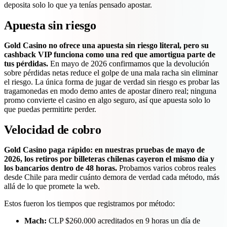
deposita solo lo que ya tenías pensado apostar.
Apuesta sin riesgo
Gold Casino no ofrece una apuesta sin riesgo literal, pero su
cashback VIP funciona como una red que amortigua parte de
tus pérdidas.
En mayo de 2026 confirmamos que la devolución
sobre pérdidas netas reduce el golpe de una mala racha sin eliminar
el riesgo. La única forma de jugar de verdad sin riesgo es probar las
tragamonedas en modo demo antes de apostar dinero real; ninguna
promo convierte el casino en algo seguro, así que apuesta solo lo
que puedas permitirte perder.
Velocidad de cobro
Gold Casino paga rápido: en nuestras pruebas de mayo de
2026, los retiros por billeteras chilenas cayeron el mismo día y
los bancarios dentro de 48 horas.
Probamos varios cobros reales
desde Chile para medir cuánto demora de verdad cada método, más
allá de lo que promete la web.
Estos fueron los tiempos que registramos por método:
Mach:
CLP $260.000 acreditados en 9 horas un día de