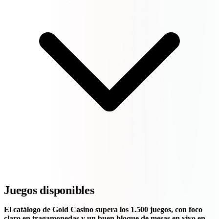
Juegos disponibles
El catálogo de Gold Casino supera los 1.500 juegos, con foco
claro en tragamonedas y un buen bloque de mesas en vivo en