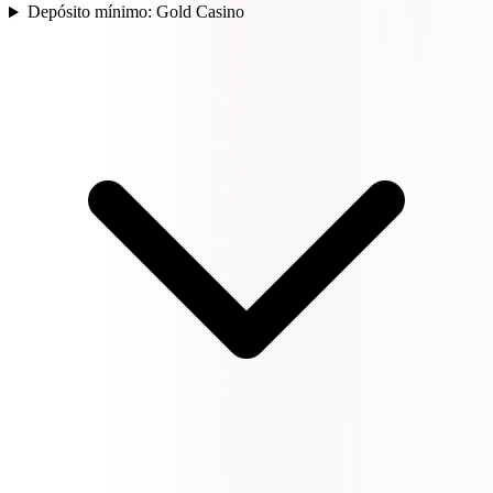
Depósito mínimo: Gold Casino