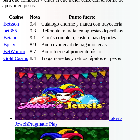
apostar en pesos:
Casino
Nota
Punto fuerte
Betsson
9.4
Catálogo enorme y marca con trayectoria
bet365
9.3
Referente mundial en apuestas deportivas
Betano
9.1
El más completo, casino más deportes
Bplay
8.9
Buena variedad de tragamonedas
BetWarrior
8.7
Bono fuerte al primer depósito
Gold Casino
8.4
Tragamonedas y retiros rápidos en pesos
Joker's
Jewels
Pragmatic Play