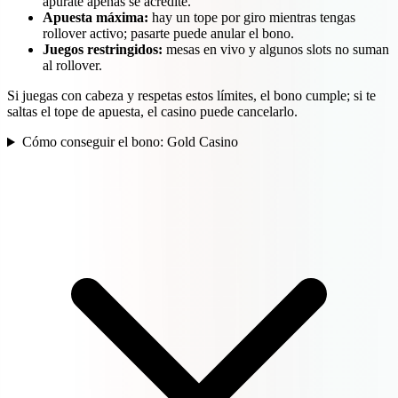
apúrate apenas se acredite.
Apuesta máxima:
hay un tope por giro mientras tengas
rollover activo; pasarte puede anular el bono.
Juegos restringidos:
mesas en vivo y algunos slots no suman
al rollover.
Si juegas con cabeza y respetas estos límites, el bono cumple; si te
saltas el tope de apuesta, el casino puede cancelarlo.
Cómo conseguir el bono: Gold Casino