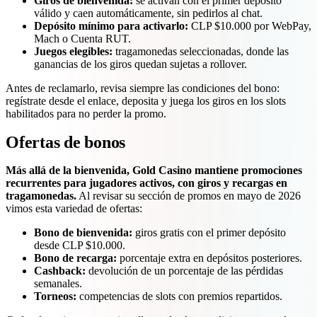
Giros de bienvenida:
se activan con el primer depósito
válido y caen automáticamente, sin pedirlos al chat.
Depósito mínimo para activarlo:
CLP $10.000 por WebPay,
Mach o Cuenta RUT.
Juegos elegibles:
tragamonedas seleccionadas, donde las
ganancias de los giros quedan sujetas a rollover.
Antes de reclamarlo, revisa siempre las condiciones del bono:
regístrate desde el enlace, deposita y juega los giros en los slots
habilitados para no perder la promo.
Ofertas de bonos
Más allá de la bienvenida, Gold Casino mantiene promociones
recurrentes para jugadores activos, con giros y recargas en
tragamonedas.
Al revisar su sección de promos en mayo de 2026
vimos esta variedad de ofertas:
Bono de bienvenida:
giros gratis con el primer depósito
desde CLP $10.000.
Bono de recarga:
porcentaje extra en depósitos posteriores.
Cashback:
devolución de un porcentaje de las pérdidas
semanales.
Torneos:
competencias de slots con premios repartidos.