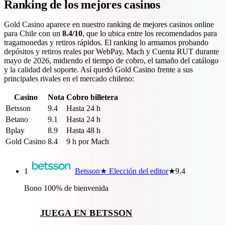
Ranking de los mejores casinos
Gold Casino aparece en nuestro ranking de mejores casinos online
para Chile con un
8.4/10
, que lo ubica entre los recomendados para
tragamonedas y retiros rápidos. El ranking lo armamos probando
depósitos y retiros reales por WebPay, Mach y Cuenta RUT durante
mayo de 2026, midiendo el tiempo de cobro, el tamaño del catálogo
y la calidad del soporte. Así quedó Gold Casino frente a sus
principales rivales en el mercado chileno:
Casino
Nota
Cobro billetera
Betsson
9.4
Hasta 24 h
Betano
9.1
Hasta 24 h
Bplay
8.9
Hasta 48 h
Gold Casino
8.4
9 h por Mach
1
Betsson
★ Elección del editor
★
9.4
Bono 100% de bienvenida
JUEGA EN BETSSON