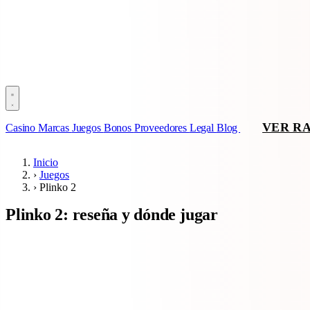
VER R
Casino
Marcas
Juegos
Bonos
Proveedores
Legal
Blog
Inicio
›
Juegos
›
Plinko 2
Plinko 2: reseña y dónde jugar