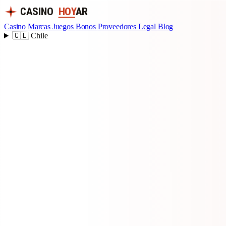
Casino
Marcas
Juegos
Bonos
Proveedores
Legal
Blog
🇨🇱
Chile