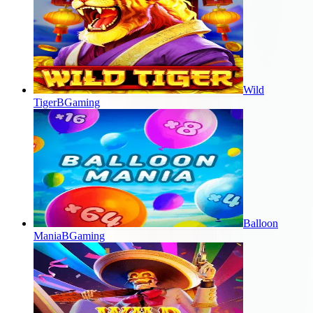
Wild
Tiger
BGaming
Balloon
Mania
BGaming