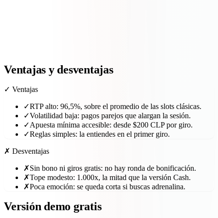
Ventajas y desventajas
✓
Ventajas
✓
RTP alto: 96,5%, sobre el promedio de las slots clásicas.
✓
Volatilidad baja: pagos parejos que alargan la sesión.
✓
Apuesta mínima accesible: desde $200 CLP por giro.
✓
Reglas simples: la entiendes en el primer giro.
✗
Desventajas
✗
Sin bono ni giros gratis: no hay ronda de bonificación.
✗
Tope modesto: 1.000x, la mitad que la versión Cash.
✗
Poca emoción: se queda corta si buscas adrenalina.
Versión demo gratis