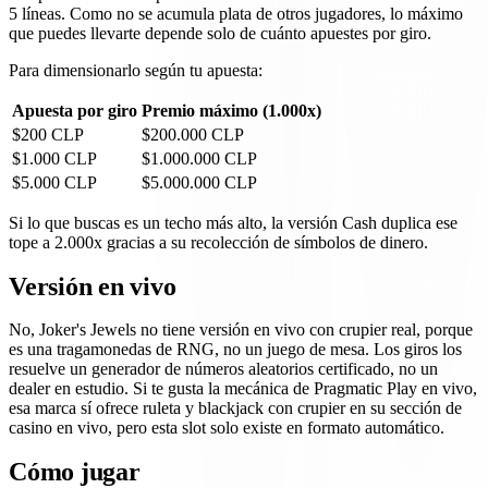
5 líneas. Como no se acumula plata de otros jugadores, lo máximo
que puedes llevarte depende solo de cuánto apuestes por giro.
Para dimensionarlo según tu apuesta:
Apuesta por giro
Premio máximo (1.000x)
$200 CLP
$200.000 CLP
$1.000 CLP
$1.000.000 CLP
$5.000 CLP
$5.000.000 CLP
Si lo que buscas es un techo más alto, la versión Cash duplica ese
tope a 2.000x gracias a su recolección de símbolos de dinero.
Versión en vivo
No, Joker's Jewels no tiene versión en vivo con crupier real, porque
es una tragamonedas de RNG, no un juego de mesa. Los giros los
resuelve un generador de números aleatorios certificado, no un
dealer en estudio. Si te gusta la mecánica de Pragmatic Play en vivo,
esa marca sí ofrece ruleta y blackjack con crupier en su sección de
casino en vivo, pero esta slot solo existe en formato automático.
Cómo jugar