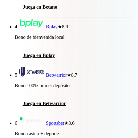
Juega en Betano
4
Bplay
★
8.9
Bono de bienvenida local
Juega en Bplay
5
Betwarrior
★
8.7
Bono 100% primer depósito
Juega en Betwarrior
6
Sportsbet
★
8.6
Bono casino + deporte