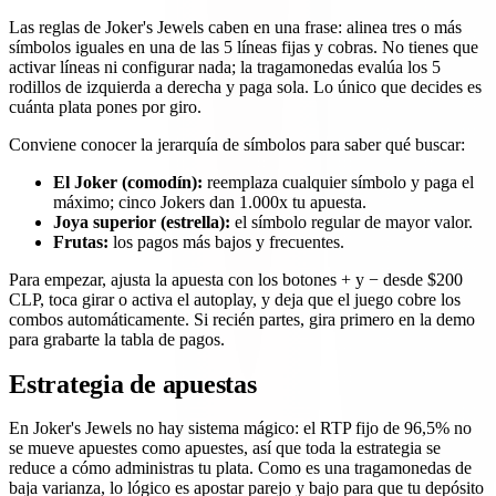
Las reglas de Joker's Jewels caben en una frase: alinea tres o más
símbolos iguales en una de las 5 líneas fijas y cobras. No tienes que
activar líneas ni configurar nada; la tragamonedas evalúa los 5
rodillos de izquierda a derecha y paga sola. Lo único que decides es
cuánta plata pones por giro.
Conviene conocer la jerarquía de símbolos para saber qué buscar:
El Joker (comodín):
reemplaza cualquier símbolo y paga el
máximo; cinco Jokers dan 1.000x tu apuesta.
Joya superior (estrella):
el símbolo regular de mayor valor.
Frutas:
los pagos más bajos y frecuentes.
Para empezar, ajusta la apuesta con los botones + y − desde $200
CLP, toca girar o activa el autoplay, y deja que el juego cobre los
combos automáticamente. Si recién partes, gira primero en la demo
para grabarte la tabla de pagos.
Estrategia de apuestas
En Joker's Jewels no hay sistema mágico: el RTP fijo de 96,5% no
se mueve apuestes como apuestes, así que toda la estrategia se
reduce a cómo administras tu plata. Como es una tragamonedas de
baja varianza, lo lógico es apostar parejo y bajo para que tu depósito