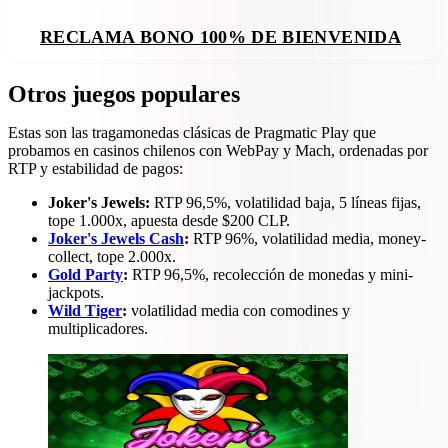
RECLAMA BONO 100% DE BIENVENIDA
Otros juegos populares
Estas son las tragamonedas clásicas de Pragmatic Play que
probamos en casinos chilenos con WebPay y Mach, ordenadas por
RTP y estabilidad de pagos:
Joker's Jewels:
RTP 96,5%, volatilidad baja, 5 líneas fijas,
tope 1.000x, apuesta desde $200 CLP.
Joker's Jewels Cash
:
RTP 96%, volatilidad media, money-
collect, tope 2.000x.
Gold Party
:
RTP 96,5%, recolección de monedas y mini-
jackpots.
Wild Tiger
:
volatilidad media con comodines y
multiplicadores.