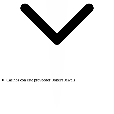
Casinos con este proveedor: Joker's Jewels