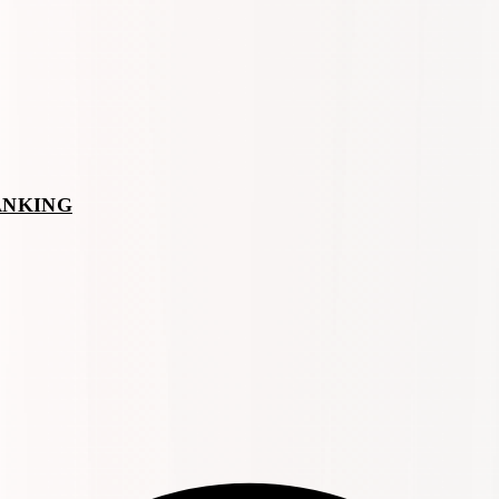
ANKING