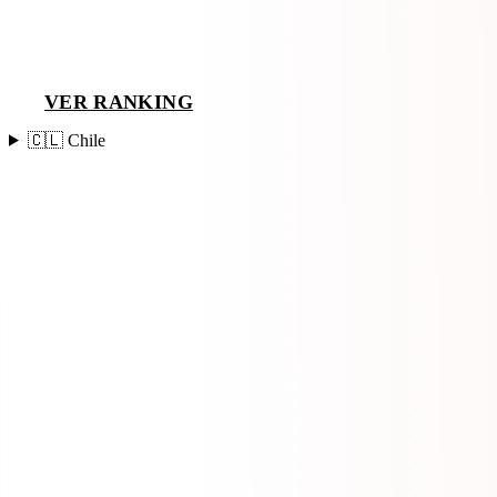
VER RANKING
🇨🇱
Chile