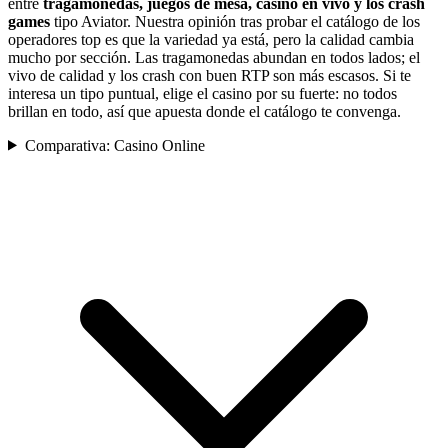
entre
tragamonedas, juegos de mesa, casino en vivo y los crash
games
tipo Aviator. Nuestra opinión tras probar el catálogo de los
operadores top es que la variedad ya está, pero la calidad cambia
mucho por sección. Las tragamonedas abundan en todos lados; el
vivo de calidad y los crash con buen RTP son más escasos. Si te
interesa un tipo puntual, elige el casino por su fuerte: no todos
brillan en todo, así que apuesta donde el catálogo te convenga.
Comparativa: Casino Online