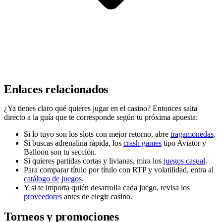
Enlaces relacionados
¿Ya tienes claro qué quieres jugar en el casino? Entonces salta
directo a la guía que te corresponde según tu próxima apuesta:
Si lo tuyo son los slots con mejor retorno, abre
tragamonedas
.
Si buscas adrenalina rápida, los
crash games
tipo Aviator y
Balloon son tu sección.
Si quieres partidas cortas y livianas, mira los
juegos casual
.
Para comparar título por título con RTP y volatilidad, entra al
catálogo de juegos
.
Y si te importa quién desarrolla cada juego, revisa los
proveedores
antes de elegir casino.
Torneos y promociones