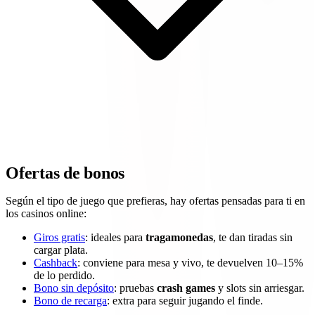
Ofertas de bonos
Según el tipo de juego que prefieras, hay ofertas pensadas para ti en
los casinos online:
Giros gratis
: ideales para
tragamonedas
, te dan tiradas sin
cargar plata.
Cashback
: conviene para mesa y vivo, te devuelven 10–15%
de lo perdido.
Bono sin depósito
: pruebas
crash games
y slots sin arriesgar.
Bono de recarga
: extra para seguir jugando el finde.