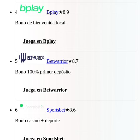
4
Bplay
★
8.9
Bono de bienvenida local
Juega en Bplay
5
Betwarrior
★
8.7
Bono 100% primer depósito
Juega en Betwarrior
6
Sportsbet
★
8.6
Bono casino + deporte
Juega en Sportsbet