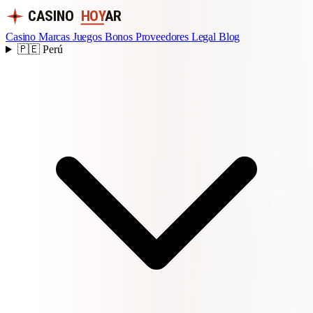
Casino
Marcas
Juegos
Bonos
Proveedores
Legal
Blog
🇵🇪
Perú