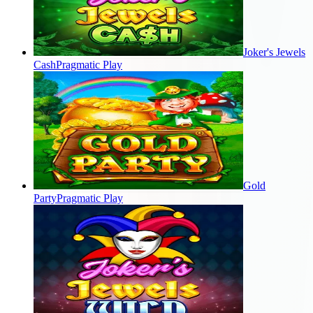
Joker's Jewels
Cash
Pragmatic Play
Gold
Party
Pragmatic Play