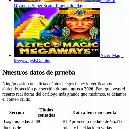
Gates of
Olympus Super Scatter
Pragmatic Play
Aztec Magic
Megaways
BGaming
Nuestros datos de prueba
Ningún casino nos dicta cuántos juegos tiene: lo verificamos
abriendo sección por sección durante
marzo 2026
. Para que veas el
reparto real detrás del catálogo más grande que medimos, te dejamos
el conteo crudo:
Títulos
Sección
Dato a tener en cuenta
contados
Tragamonedas
3.480
RTP promedio medido de 96,3%
Juegos de
ruleta y blackjack en varias