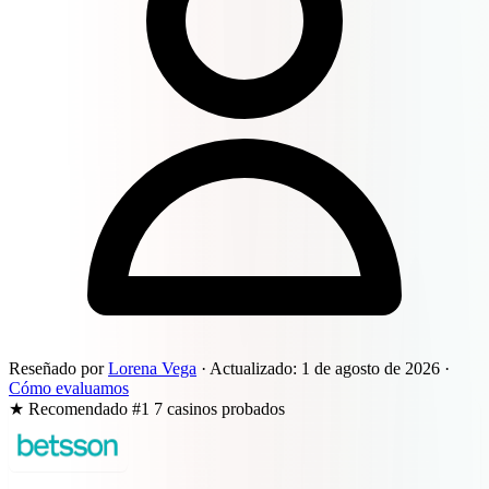
Reseñado por
Lorena Vega
·
Actualizado:
1 de agosto de 2026
·
Cómo evaluamos
★ Recomendado #1
7 casinos probados