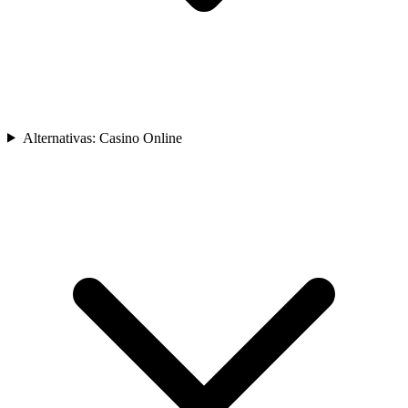
Alternativas: Casino Online