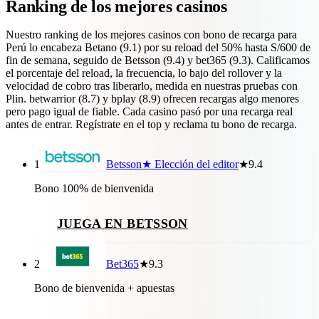
Ranking de los mejores casinos
Nuestro ranking de los mejores casinos con bono de recarga para
Perú lo encabeza Betano (9.1) por su reload del 50% hasta S/600 de
fin de semana, seguido de Betsson (9.4) y bet365 (9.3). Calificamos
el porcentaje del reload, la frecuencia, lo bajo del rollover y la
velocidad de cobro tras liberarlo, medida en nuestras pruebas con
Plin. betwarrior (8.7) y bplay (8.9) ofrecen recargas algo menores
pero pago igual de fiable. Cada casino pasó por una recarga real
antes de entrar. Regístrate en el top y reclama tu bono de recarga.
1
Betsson
★ Elección del editor
★
9.4
Bono 100% de bienvenida
JUEGA EN BETSSON
2
Bet365
★
9.3
Bono de bienvenida + apuestas