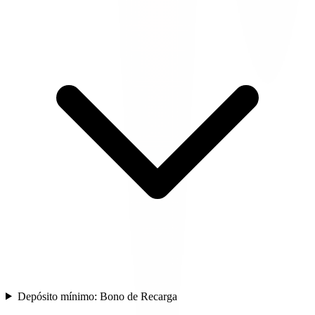
Depósito mínimo: Bono de Recarga