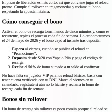
El plazo de liberación es más corto, así que conviene jugar el reload
pronto. Cumple el rollover en tragamonedas y reclama tu bono
respetando la apuesta máxima.
Cómo conseguir el bono
Activar el bono de recarga toma menos de cinco minutos y, como es
recurrente, repites el proceso cada fin de semana. Lo cronometramos
el 24 de mayo de 2026 y el bono cayó al instante tras depositar.
Espera
al viernes, cuando se publica el reload en
"Promociones".
Deposita
desde S/20 con Yape o Plin y pega el código de
recarga.
Recibe el 50%
de bono sumado a tu saldo al confirmar.
No hace falta ser jugador VIP para los reload básicos: basta con
tener cuenta verificada con tu DNI. Marca el viernes en tu
calendario, regístrate si aún no lo hiciste y reclama tu bono de
recarga cada fin de semana.
Bonos sin rollover
Un bono de recarga sin rollover es poco común porque el reload se