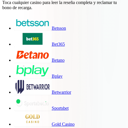
Toca cualquier casino para leer la reseña completa y reclamar tu
bono de recarga.
Betsson
Bet365
Betano
Bplay
Betwarrior
Sportsbet
Gold Casino