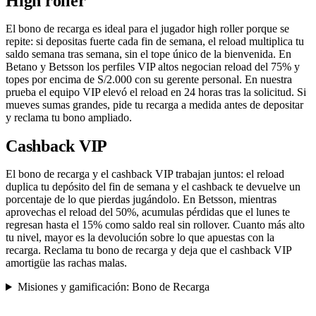
High roller
El bono de recarga es ideal para el jugador high roller porque se
repite: si depositas fuerte cada fin de semana, el reload multiplica tu
saldo semana tras semana, sin el tope único de la bienvenida. En
Betano y Betsson los perfiles VIP altos negocian reload del 75% y
topes por encima de S/2.000 con su gerente personal. En nuestra
prueba el equipo VIP elevó el reload en 24 horas tras la solicitud. Si
mueves sumas grandes, pide tu recarga a medida antes de depositar
y reclama tu bono ampliado.
Cashback VIP
El bono de recarga y el cashback VIP trabajan juntos: el reload
duplica tu depósito del fin de semana y el cashback te devuelve un
porcentaje de lo que pierdas jugándolo. En Betsson, mientras
aprovechas el reload del 50%, acumulas pérdidas que el lunes te
regresan hasta el 15% como saldo real sin rollover. Cuanto más alto
tu nivel, mayor es la devolución sobre lo que apuestas con la
recarga. Reclama tu bono de recarga y deja que el cashback VIP
amortigüe las rachas malas.
Misiones y gamificación: Bono de Recarga