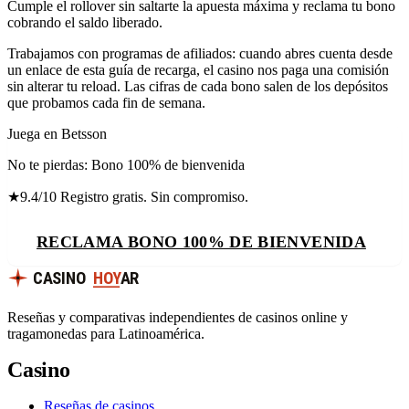
Cumple el rollover sin saltarte la apuesta máxima y reclama tu bono
cobrando el saldo liberado.
Trabajamos con programas de afiliados: cuando abres cuenta desde
un enlace de esta guía de recarga, el casino nos paga una comisión
sin alterar tu reload. Las cifras de cada bono salen de los depósitos
que probamos cada fin de semana.
Juega en Betsson
No te pierdas: Bono 100% de bienvenida
★
9.4/10
Registro gratis. Sin compromiso.
RECLAMA BONO 100% DE BIENVENIDA
Reseñas y comparativas independientes de casinos online y
tragamonedas para Latinoamérica.
Casino
Reseñas de casinos