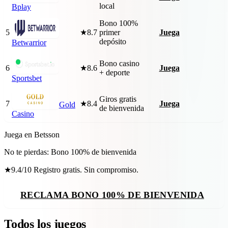
local
Bplay
Bono 100%
5
★
8.7
primer
Juega
depósito
Betwarrior
Bono casino
6
★
8.6
Juega
+ deporte
Sportsbet
Giros gratis
7
★
8.4
Juega
Gold
de bienvenida
Casino
Juega en Betsson
No te pierdas: Bono 100% de bienvenida
★
9.4/10
Registro gratis. Sin compromiso.
RECLAMA BONO 100% DE BIENVENIDA
Todos los juegos