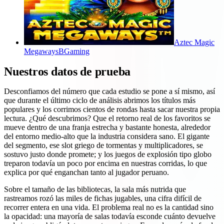
Aztec Magic
Megaways
BGaming
Nuestros datos de prueba
Desconfiamos del número que cada estudio se pone a sí mismo, así
que durante el último ciclo de análisis abrimos los títulos más
populares y los corrimos cientos de rondas hasta sacar nuestra propia
lectura. ¿Qué descubrimos? Que el retorno real de los favoritos se
mueve dentro de una franja estrecha y bastante honesta, alrededor
del entorno medio-alto que la industria considera sano. El gigante
del segmento, ese slot griego de tormentas y multiplicadores, se
sostuvo justo donde promete; y los juegos de explosión tipo globo
treparon todavía un poco por encima en nuestras corridas, lo que
explica por qué enganchan tanto al jugador peruano.
Sobre el tamaño de las bibliotecas, la sala más nutrida que
rastreamos rozó las miles de fichas jugables, una cifra difícil de
recorrer entera en una vida. El problema real no es la cantidad sino
la opacidad: una mayoría de salas todavía esconde cuánto devuelve