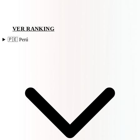
VER RANKING
🇵🇪
Perú