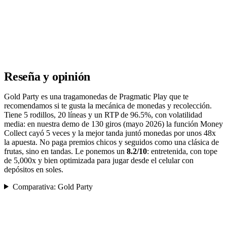
Reseña y opinión
Gold Party es una tragamonedas de Pragmatic Play que te
recomendamos si te gusta la mecánica de monedas y recolección.
Tiene 5 rodillos, 20 líneas y un RTP de 96.5%, con volatilidad
media: en nuestra demo de 130 giros (mayo 2026) la función Money
Collect cayó 5 veces y la mejor tanda juntó monedas por unos 48x
la apuesta. No paga premios chicos y seguidos como una clásica de
frutas, sino en tandas. Le ponemos un
8.2/10
: entretenida, con tope
de 5,000x y bien optimizada para jugar desde el celular con
depósitos en soles.
Comparativa: Gold Party