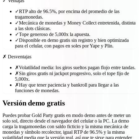
✓
Ventajas
✓
RTP alto de 96.5%, por encima del promedio de las
tragamonedas.
✓
Mecánica de monedas y Money Collect entretenida, distinta
a las slots clásicas.
✓
Tope generoso de 5,000x la apuesta.
✓
Disponible en demo gratis sin registro y bien optimizada
para el celular, con pagos en soles por Yape y Plin.
✗
Desventajas
✗
Volatilidad media: los giros sueltos pagan flojo entre tandas.
✗
Sin giros gratis ni jackpot progresivo, solo el tope fijo de
5,000x.
✗
Hay que tener paciencia y bankroll para llegar a las
funciones de monedas.
Versión demo gratis
Puedes probar Gold Party gratis en modo demo antes de meter un
solo sol, directo desde el navegador del celular o la PC. La demo
carga la tragamonedas con saldo ficticio y la misma mecánica de
monedas y símbolo recolector, igual RTP de 96.5% y la misma
volatilidad media que la versión real, así que te sirve para entender