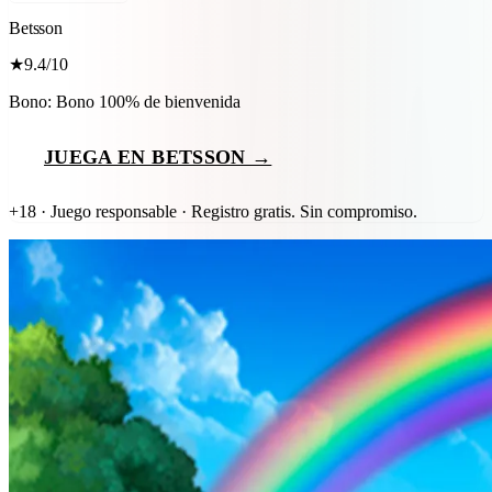
Betsson
★
9.4
/10
Bono:
Bono 100% de bienvenida
JUEGA EN BETSSON →
+18 · Juego responsable · Registro gratis. Sin compromiso.