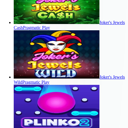
Joker's Jewels
Cash
Pragmatic Play
Joker's Jewels
Wild
Pragmatic Play