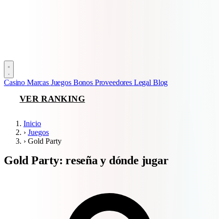
Casino
Marcas
Juegos
Bonos
Proveedores
Legal
Blog
VER RANKING
Inicio
›
Juegos
›
Gold Party
Gold Party: reseña y dónde jugar