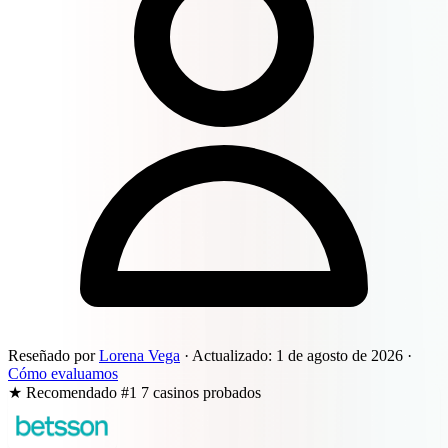
Reseñado por
Lorena Vega
·
Actualizado:
1 de agosto de 2026
·
Cómo evaluamos
★ Recomendado #1
7 casinos probados