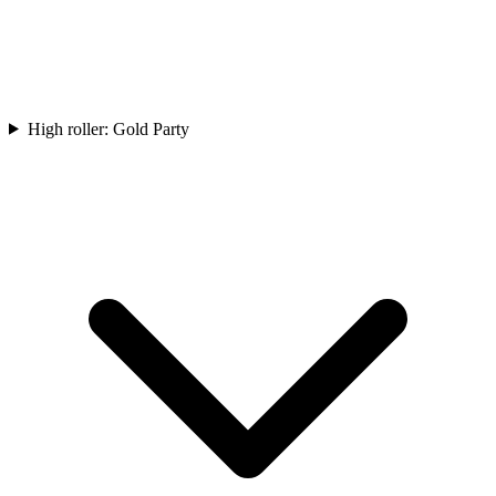
High roller: Gold Party