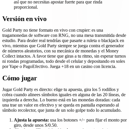
así que no necesitas apostar fuerte para que rinda
proporcional.
Versión en vivo
Gold Party no tiene formato en vivo con crupier: es una
tragamonedas de software con RNG, no una mesa transmitida desde
estudio. Para dealer real tendrías que pasarte a ruleta o blackjack en
vivo, mientras que Gold Party siempre se juega contra el generador
de números aleatorios, con su mecánica de monedas y el Money
Collect intactos. A favor tiene que giras a tu ritmo, sin esperar turnos
ni rondas programadas, todo desde el celular y depositando en soles
por Yape o PagoEfectivo. Juega +18 en un casino con licencia.
Cómo jugar
Jugar Gold Party es directo: elige tu apuesta, gira los 5 rodillos y
cobra cuando alinees símbolos iguales en alguna de las 20 líneas, de
izquierda a derecha. Lo bueno está en las monedas doradas: cada
una trae un valor en efectivo y se queda en pantalla esperando al
símbolo recolector, que junta de un solo golpe todo lo acumulado.
Ajusta la apuesta:
usa los botones +/− para fijar el monto por
giro, desde unos S/0.50.