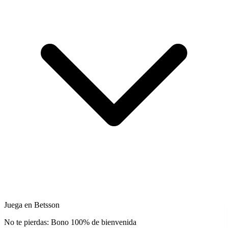
Juega en Betsson
No te pierdas: Bono 100% de bienvenida