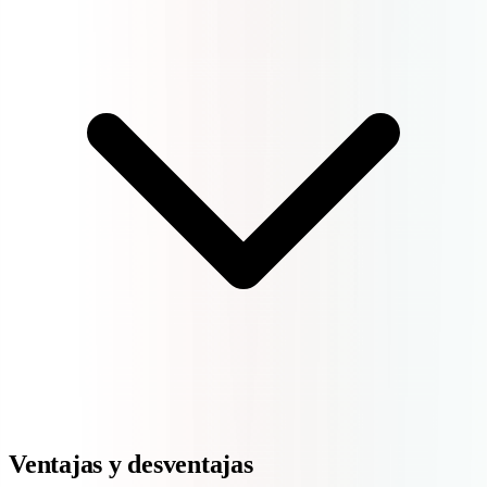
Ventajas y desventajas