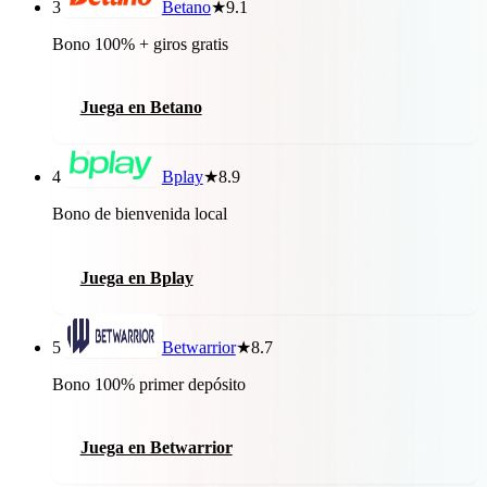
3
Betano
★
9.1
Bono 100% + giros gratis
Juega en Betano
4
Bplay
★
8.9
Bono de bienvenida local
Juega en Bplay
5
Betwarrior
★
8.7
Bono 100% primer depósito
Juega en Betwarrior