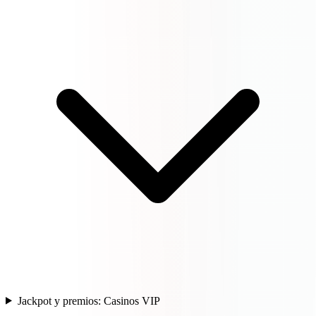
Jackpot y premios: Casinos VIP