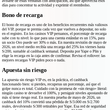
avisarte de estas ventanas con anticipación, así que aprovecha esos
días para concentrar tu actividad y exprimir el reembolso.
Bono de recarga
El bono de recarga es uno de los beneficios recurrentes más valiosos
del VIP, porque te premia cada vez que vuelves a depositar, no solo
en el registro. En los casinos VIP peruanos, el porcentaje de recarga
sube con tu nivel: lo que para una cuenta estándar es un 15%, para
un socio Oro puede ser 30% o más. En nuestra revisión de mayo de
2026, un nivel medio recibía una recarga del 25% los viernes hasta
S/200, sumable al cashback semanal. Deposita por Yape o Plin y
elige la recarga en la caja antes de confirmar. Revisa el rollover: las
mejores recargas VIP piden poco o nada.
Apuesta sin riesgo
La apuesta sin riesgo VIP es, en la práctica, el cashback
funcionando bien: si pierdes, recuperas un porcentaje, así que el
golpe nunca es total. Cuidado con la promesa de «sin riesgo» literal:
ningún casino te devuelve el 100%, y persiguir niveles apostando de
más sí tiene riesgo real. En nuestra prueba de mayo de 2026, un
cashback del 10% convirtió una pérdida de S/3.000 en S/2.700
reales, devolviendo S/300 retirables por Yape. Esa red de seguridad