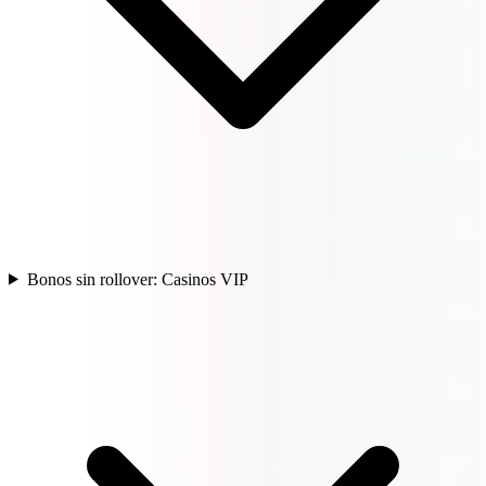
Bonos sin rollover: Casinos VIP