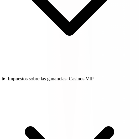
Impuestos sobre las ganancias: Casinos VIP