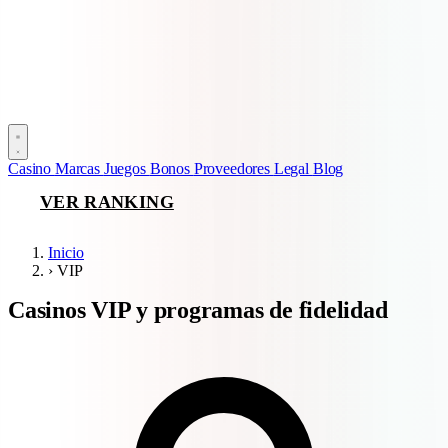
Casino
Marcas
Juegos
Bonos
Proveedores
Legal
Blog
VER RANKING
Inicio
›
VIP
Casinos VIP y programas de fidelidad