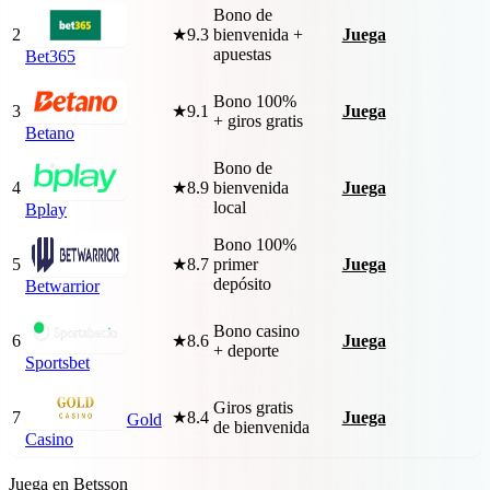
Bono de
2
★
9.3
bienvenida +
Juega
apuestas
Bet365
Bono 100%
3
★
9.1
Juega
+ giros gratis
Betano
Bono de
4
★
8.9
bienvenida
Juega
local
Bplay
Bono 100%
5
★
8.7
primer
Juega
depósito
Betwarrior
Bono casino
6
★
8.6
Juega
+ deporte
Sportsbet
Giros gratis
7
★
8.4
Juega
Gold
de bienvenida
Casino
Juega en Betsson