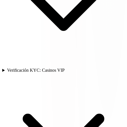
Verificación KYC: Casinos VIP