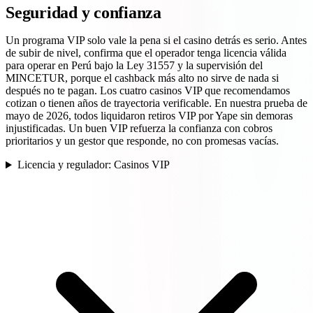
Seguridad y confianza
Un programa VIP solo vale la pena si el casino detrás es serio. Antes
de subir de nivel, confirma que el operador tenga licencia válida
para operar en Perú bajo la Ley 31557 y la supervisión del
MINCETUR, porque el cashback más alto no sirve de nada si
después no te pagan. Los cuatro casinos VIP que recomendamos
cotizan o tienen años de trayectoria verificable. En nuestra prueba de
mayo de 2026, todos liquidaron retiros VIP por Yape sin demoras
injustificadas. Un buen VIP refuerza la confianza con cobros
prioritarios y un gestor que responde, no con promesas vacías.
Licencia y regulador: Casinos VIP