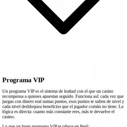
Programa VIP
Un programa VIP es el sistema de lealtad con el que un casino
recompensa a quienes apuestan seguido. Funciona así: cada vez que
juegas con dinero real sumas puntos, esos puntos te suben de nivel y
cada nivel desbloquea beneficios que el jugador común no tiene. La
lógica es directa: cuanto más constante eres, más te devuelve el
casino.
Lo que un buen programa VIP te ofrece en Perú: