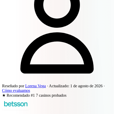
Reseñado por
Lorena Vega
·
Actualizado:
1 de agosto de 2026
·
Cómo evaluamos
★ Recomendado #1
7 casinos probados