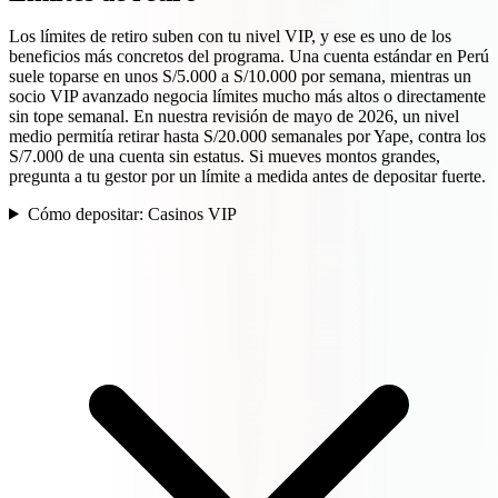
Los límites de retiro suben con tu nivel VIP, y ese es uno de los
beneficios más concretos del programa. Una cuenta estándar en Perú
suele toparse en unos S/5.000 a S/10.000 por semana, mientras un
socio VIP avanzado negocia límites mucho más altos o directamente
sin tope semanal. En nuestra revisión de mayo de 2026, un nivel
medio permitía retirar hasta S/20.000 semanales por Yape, contra los
S/7.000 de una cuenta sin estatus. Si mueves montos grandes,
pregunta a tu gestor por un límite a medida antes de depositar fuerte.
Cómo depositar: Casinos VIP