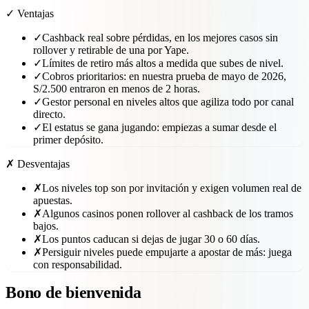
✓
Ventajas
✓
Cashback real sobre pérdidas, en los mejores casos sin
rollover y retirable de una por Yape.
✓
Límites de retiro más altos a medida que subes de nivel.
✓
Cobros prioritarios: en nuestra prueba de mayo de 2026,
S/2.500 entraron en menos de 2 horas.
✓
Gestor personal en niveles altos que agiliza todo por canal
directo.
✓
El estatus se gana jugando: empiezas a sumar desde el
primer depósito.
✗
Desventajas
✗
Los niveles top son por invitación y exigen volumen real de
apuestas.
✗
Algunos casinos ponen rollover al cashback de los tramos
bajos.
✗
Los puntos caducan si dejas de jugar 30 o 60 días.
✗
Persiguir niveles puede empujarte a apostar de más: juega
con responsabilidad.
Bono de bienvenida