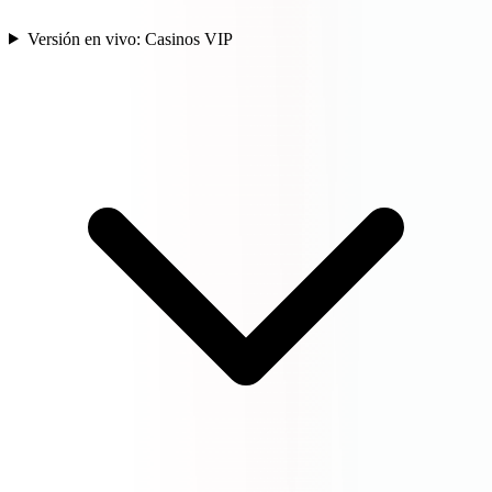
Versión en vivo: Casinos VIP