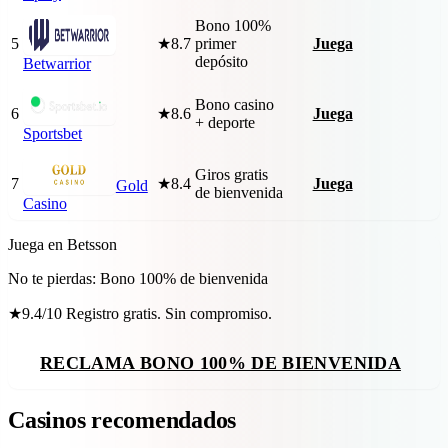
Bono 100%
5
★
8.7
primer
Juega
depósito
Betwarrior
Bono casino
6
★
8.6
Juega
+ deporte
Sportsbet
Giros gratis
7
★
8.4
Juega
Gold
de bienvenida
Casino
Juega en Betsson
No te pierdas: Bono 100% de bienvenida
★
9.4/10
Registro gratis. Sin compromiso.
RECLAMA BONO 100% DE BIENVENIDA
Casinos recomendados