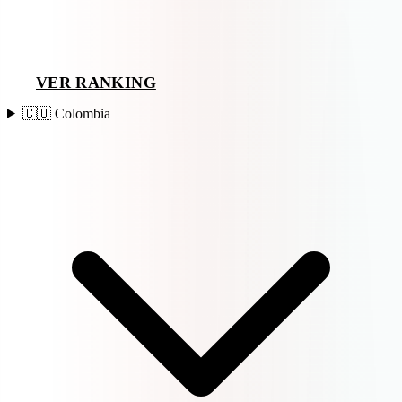
VER RANKING
🇨🇴
Colombia