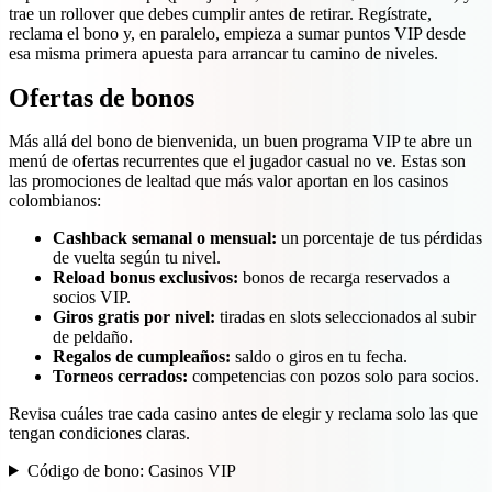
trae un rollover que debes cumplir antes de retirar. Regístrate,
reclama el bono y, en paralelo, empieza a sumar puntos VIP desde
esa misma primera apuesta para arrancar tu camino de niveles.
Ofertas de bonos
Más allá del bono de bienvenida, un buen programa VIP te abre un
menú de ofertas recurrentes que el jugador casual no ve. Estas son
las promociones de lealtad que más valor aportan en los casinos
colombianos:
Cashback semanal o mensual:
un porcentaje de tus pérdidas
de vuelta según tu nivel.
Reload bonus exclusivos:
bonos de recarga reservados a
socios VIP.
Giros gratis por nivel:
tiradas en slots seleccionados al subir
de peldaño.
Regalos de cumpleaños:
saldo o giros en tu fecha.
Torneos cerrados:
competencias con pozos solo para socios.
Revisa cuáles trae cada casino antes de elegir y reclama solo las que
tengan condiciones claras.
Código de bono: Casinos VIP