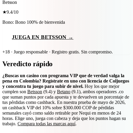
Betsson
★
9.4
/10
Bono:
Bono 100% de bienvenida
JUEGA EN BETSSON →
+18 · Juego responsable · Registro gratis. Sin compromiso.
Veredicto rápido
¿Buscas un casino con programa VIP que de verdad valga la
pena en Colombia? Regístrate en uno con licencia de Coljuegos
y concentra tu juego para subir de nivel.
Hoy los que mejor
cumplen son
Betsson
(9.4) y
Betano
(9.1), ambos operadores .co
que suman puntos por cada apuesta y te devuelven un porcentaje de
tus pérdidas como cashback. En nuestra prueba de mayo de 2026,
un cashback VIP del 10% sobre $300.000 COP de pérdidas
semanales cayó como saldo retirable por Nequi en menos de 24
horas. Elige uno, juega con cabeza y deja que los puntos hagan su
trabajo.
Compara todas las marcas aquí
.