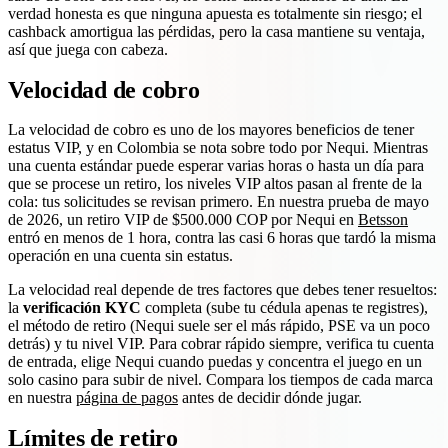
verdad honesta es que ninguna apuesta es totalmente sin riesgo; el
cashback amortigua las pérdidas, pero la casa mantiene su ventaja,
así que juega con cabeza.
Velocidad de cobro
La velocidad de cobro es uno de los mayores beneficios de tener
estatus VIP, y en Colombia se nota sobre todo por Nequi. Mientras
una cuenta estándar puede esperar varias horas o hasta un día para
que se procese un retiro, los niveles VIP altos pasan al frente de la
cola: tus solicitudes se revisan primero. En nuestra prueba de mayo
de 2026, un retiro VIP de $500.000 COP por Nequi en
Betsson
entró en menos de 1 hora, contra las casi 6 horas que tardó la misma
operación en una cuenta sin estatus.
La velocidad real depende de tres factores que debes tener resueltos:
la
verificación KYC
completa (sube tu cédula apenas te registres),
el método de retiro (Nequi suele ser el más rápido, PSE va un poco
detrás) y tu nivel VIP. Para cobrar rápido siempre, verifica tu cuenta
de entrada, elige Nequi cuando puedas y concentra el juego en un
solo casino para subir de nivel. Compara los tiempos de cada marca
en nuestra
página de pagos
antes de decidir dónde jugar.
Límites de retiro