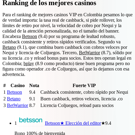
Ranking de los mejores casinos
Para el ranking de mejores casinos VIP en Colombia pesamos lo que
de verdad importa: la tasa real de cashback, si pide rollover, los
límites de retiro por nivel, la velocidad de cobro por Nequi y la
calidad de la atención personalizada, no el tamaño del banner.
Encabeza
Betsson
(9.4) por su programa de lealtad robusto,
cashback consistente y retiros rápidos verificados. Segundo va
Betano
(9.1), que combina buen cashback con cobros veloces por
Nequi y licencia de Coljuegos. Tercero,
BetWarrior
(8.7), sólido por
su licencia .co y reload bonus para socios. Estos tres operan legal en
Colombia;
bplay
(8.9 como producto) tiene buen programa pero no
figura como operador .co de Coljuegos, así que lo dejamos con esa
advertencia.
#
Casino
Nota
Fuerte VIP
1
Betsson
9.4
Cashback consistente, cobro rápido por Nequi
2
Betano
9.1
Buen cashback, retiros veloces, licencia .co
3
BetWarrior
8.7
Licencia Coljuegos, reload para socios
1
Betsson
★ Elección del editor
★
9.4
Bono 100% de bienvenida