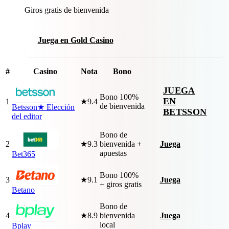
Giros gratis de bienvenida
Juega en Gold Casino
#
Casino
Nota
Bono
JUEGA
Bono 100%
EN
1
★
9.4
de bienvenida
Betsson
★ Elección
BETSSON
del editor
Bono de
2
★
9.3
bienvenida +
Juega
apuestas
Bet365
Bono 100%
3
★
9.1
Juega
+ giros gratis
Betano
Bono de
4
★
8.9
bienvenida
Juega
local
Bplay