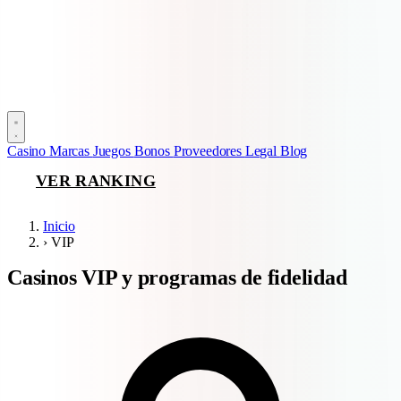
Casino
Marcas
Juegos
Bonos
Proveedores
Legal
Blog
VER RANKING
Inicio
›
VIP
Casinos VIP y programas de fidelidad