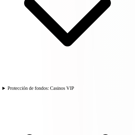
Protección de fondos: Casinos VIP