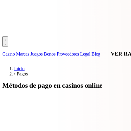
VER R
Casino
Marcas
Juegos
Bonos
Proveedores
Legal
Blog
Inicio
›
Pagos
Métodos de pago en casinos online