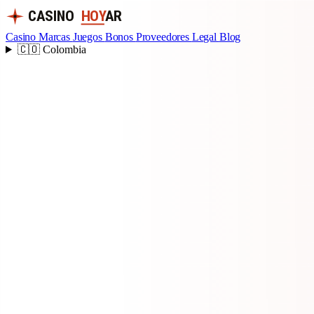
Casino
Marcas
Juegos
Bonos
Proveedores
Legal
Blog
🇨🇴
Colombia