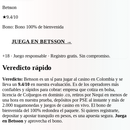
Betsson
★
9.4
/10
Bono:
Bono 100% de bienvenida
JUEGA EN BETSSON →
+18 · Juego responsable · Registro gratis. Sin compromiso.
Veredicto rápido
Veredicto:
Betsson es un sí para jugar al casino en Colombia y se
lleva un
9.4/10
en nuestra evaluación. Es de los operadores más
confiables y rápidos para cobrar: empresa que cotiza en bolsa,
licencia de Coljuegos en dominio .co, retiros por Nequi en menos de
una hora en nuestra prueba, depósitos por PSE al instante y más de
2.000 tragamonedas y juegos de casino en vivo. El bono de
bienvenida del 100% redondea el paquete. Si quieres registrarte,
depositar y apostar tranquilo en pesos, es una apuesta segura.
Juega
en Betsson
y aprovecha el bono.