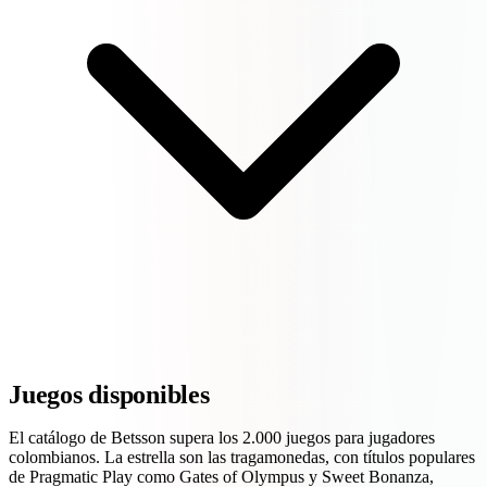
Juegos disponibles
El catálogo de Betsson supera los 2.000 juegos para jugadores
colombianos. La estrella son las tragamonedas, con títulos populares
de Pragmatic Play como Gates of Olympus y Sweet Bonanza,