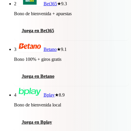
2
Bet365
★
9.3
Bono de bienvenida + apuestas
Juega en Bet365
3
Betano
★
9.1
Bono 100% + giros gratis
Juega en Betano
4
Bplay
★
8.9
Bono de bienvenida local
Juega en Bplay