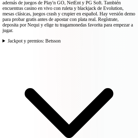
además de juegos de Play'n GO, NetEnt y PG Soft. También
encuentras casino en vivo con ruleta y blackjack de Evolution,
mesas clásicas, juegos crash y crupier en español. Hay versión demo
para probar gratis antes de apostar con plata real. Regístrate,
deposita por Nequi y elige tu tragamonedas favorita para empezar a
jugar.
Jackpot y premios: Betsson