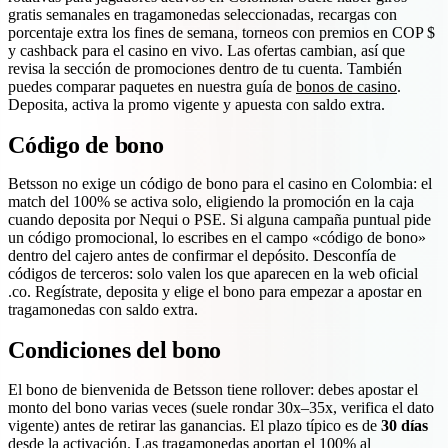
gratis semanales en tragamonedas seleccionadas, recargas con
porcentaje extra los fines de semana, torneos con premios en COP $
y cashback para el casino en vivo. Las ofertas cambian, así que
revisa la sección de promociones dentro de tu cuenta. También
puedes comparar paquetes en nuestra guía de
bonos de casino
.
Deposita, activa la promo vigente y apuesta con saldo extra.
Código de bono
Betsson no exige un código de bono para el casino en Colombia: el
match del 100% se activa solo, eligiendo la promoción en la caja
cuando deposita por Nequi o PSE. Si alguna campaña puntual pide
un código promocional, lo escribes en el campo «código de bono»
dentro del cajero antes de confirmar el depósito. Desconfía de
códigos de terceros: solo valen los que aparecen en la web oficial
.co. Regístrate, deposita y elige el bono para empezar a apostar en
tragamonedas con saldo extra.
Condiciones del bono
El bono de bienvenida de Betsson tiene rollover: debes apostar el
monto del bono varias veces (suele rondar 30x–35x, verifica el dato
vigente) antes de retirar las ganancias. El plazo típico es de
30 días
desde la activación. Las tragamonedas aportan el 100% al