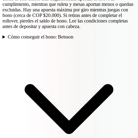
cumplimiento, mientras que ruleta y mesas aportan menos o quedan
excluidas. Hay una apuesta máxima por giro mientras juegas con
bono (cerca de COP $20.000). Si retiras antes de completar el
rollover, pierdes el saldo de bono. Lee las condiciones completas
antes de depositar y apuesta con cabeza.
Cómo conseguir el bono: Betsson