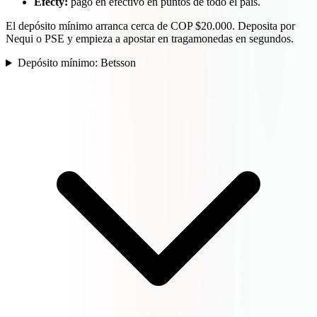
Efecty:
pago en efectivo en puntos de todo el país.
El depósito mínimo arranca cerca de COP $20.000. Deposita por
Nequi o PSE y empieza a apostar en tragamonedas en segundos.
Depósito mínimo: Betsson