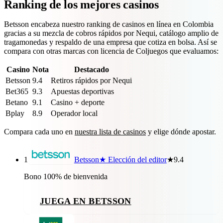
Ranking de los mejores casinos
Betsson encabeza nuestro ranking de casinos en línea en Colombia
gracias a su mezcla de cobros rápidos por Nequi, catálogo amplio de
tragamonedas y respaldo de una empresa que cotiza en bolsa. Así se
compara con otras marcas con licencia de Coljuegos que evaluamos:
Casino
Nota
Destacado
Betsson
9.4
Retiros rápidos por Nequi
Bet365
9.3
Apuestas deportivas
Betano
9.1
Casino + deporte
Bplay
8.9
Operador local
Compara cada uno en
nuestra lista de casinos
y elige dónde apostar.
1
Betsson
★ Elección del editor
★
9.4
Bono 100% de bienvenida
JUEGA EN BETSSON