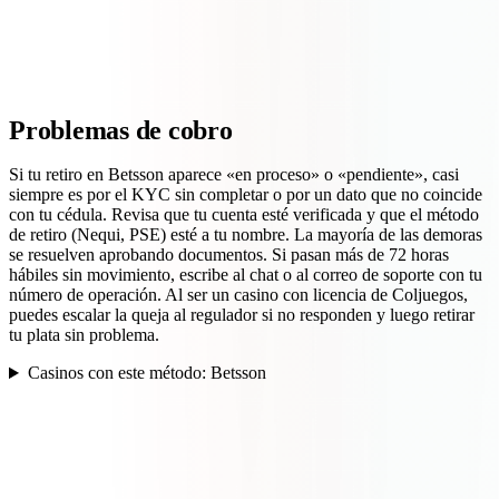
Problemas de cobro
Si tu retiro en Betsson aparece «en proceso» o «pendiente», casi
siempre es por el KYC sin completar o por un dato que no coincide
con tu cédula. Revisa que tu cuenta esté verificada y que el método
de retiro (Nequi, PSE) esté a tu nombre. La mayoría de las demoras
se resuelven aprobando documentos. Si pasan más de 72 horas
hábiles sin movimiento, escribe al chat o al correo de soporte con tu
número de operación. Al ser un casino con licencia de Coljuegos,
puedes escalar la queja al regulador si no responden y luego retirar
tu plata sin problema.
Casinos con este método: Betsson