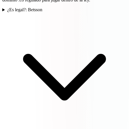
¿Es legal?: Betsson