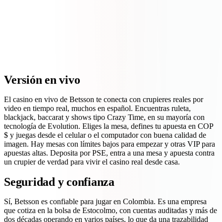
Versión en vivo
El casino en vivo de Betsson te conecta con crupieres reales por
video en tiempo real, muchos en español. Encuentras ruleta,
blackjack, baccarat y shows tipo Crazy Time, en su mayoría con
tecnología de Evolution. Eliges la mesa, defines tu apuesta en COP
$ y juegas desde el celular o el computador con buena calidad de
imagen. Hay mesas con límites bajos para empezar y otras VIP para
apuestas altas. Deposita por PSE, entra a una mesa y apuesta contra
un crupier de verdad para vivir el casino real desde casa.
Seguridad y confianza
Sí, Betsson es confiable para jugar en Colombia. Es una empresa
que cotiza en la bolsa de Estocolmo, con cuentas auditadas y más de
dos décadas operando en varios países, lo que da una trazabilidad