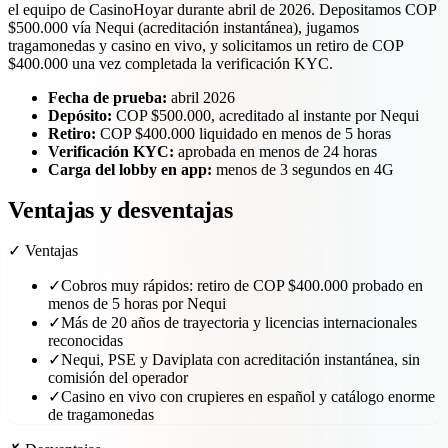
el equipo de CasinoHoyar durante abril de 2026. Depositamos COP
$500.000 vía Nequi (acreditación instantánea), jugamos
tragamonedas y casino en vivo, y solicitamos un retiro de COP
$400.000 una vez completada la verificación KYC.
Fecha de prueba:
abril 2026
Depósito:
COP $500.000, acreditado al instante por Nequi
Retiro:
COP $400.000 liquidado en menos de 5 horas
Verificación KYC:
aprobada en menos de 24 horas
Carga del lobby en app:
menos de 3 segundos en 4G
Ventajas y desventajas
✓
Ventajas
✓
Cobros muy rápidos: retiro de COP $400.000 probado en
menos de 5 horas por Nequi
✓
Más de 20 años de trayectoria y licencias internacionales
reconocidas
✓
Nequi, PSE y Daviplata con acreditación instantánea, sin
comisión del operador
✓
Casino en vivo con crupieres en español y catálogo enorme
de tragamonedas