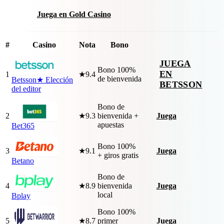
Juega en Gold Casino
#
Casino
Nota
Bono
JUEGA
Bono 100%
EN
1
★
9.4
de bienvenida
Betsson
★ Elección
BETSSON
del editor
Bono de
2
★
9.3
bienvenida +
Juega
apuestas
Bet365
Bono 100%
3
★
9.1
Juega
+ giros gratis
Betano
Bono de
4
★
8.9
bienvenida
Juega
local
Bplay
Bono 100%
5
★
8.7
primer
Juega