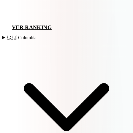
VER RANKING
🇨🇴
Colombia