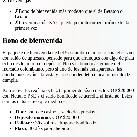
✗
Desventajas
✗
Bono de bienvenida más modesto que el de Betsson o
Betano
✗
La verificación KYC puede pedir documentación extra la
primera vez
Bono de bienvenida
El paquete de bienvenida de bet365 combina un bono para el casino
con saldo de apuestas, pensado para que arranques con algo de plata
extra desde tu primer depósito. No es el bono más grande del
mercado colombiano, pero sí uno de los más transparentes: las
condiciones están a la vista y no esconden letra chica imposible de
cumplir.
Para activarlo, regístrate, haz tu primer depósito desde COP $20.000
con Nequi o PSE y el saldo bonificado se acredita al instante. Estos
son los datos clave que medimos:
Tipo:
bono de casino + saldo de apuestas
Depósito mínimo:
COP $20.000
Rollover:
30x sobre el importe bonificado
Plazo:
30 días para liberarlo