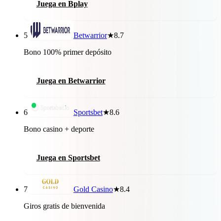
Juega en Bplay
5
Betwarrior
★
8.7
Bono 100% primer depósito
Juega en Betwarrior
6
Sportsbet
★
8.6
Bono casino + deporte
Juega en Sportsbet
7
Gold Casino
★
8.4
Giros gratis de bienvenida