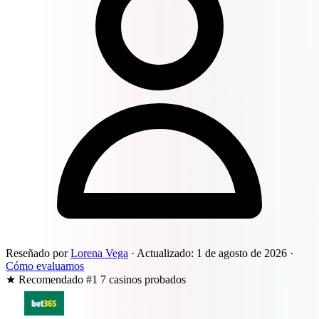
Reseñado por
Lorena Vega
·
Actualizado:
1 de agosto de 2026
·
Cómo evaluamos
★ Recomendado #1
7 casinos probados