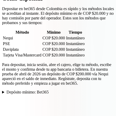
Depositar en bet365 desde Colombia es rápido y los métodos locales
se acreditan al instante. El depósito mínimo es de COP $20.000 y no
hay comisión por parte del operador. Estos son los métodos que
probamos y sus tiempos:
Método
Mínimo
Tiempo
Nequi
COP $20.000
Instantáneo
PSE
COP $20.000
Instantáneo
Daviplata
COP $20.000
Instantáneo
Tarjeta Visa/Mastercard
COP $20.000
Instantáneo
Para depositar, inicia sesión, abre el cajero, elige tu método, escribe
el monto y confirma desde tu app bancaria o billetera. En nuestra
prueba de abril de 2026 un depósito de COP $200.000 vía Nequi
apareció en el saldo de inmediato. Regístrate, deposita con tu
método preferido y empieza a jugar en bet365.
Depósito mínimo: Bet365