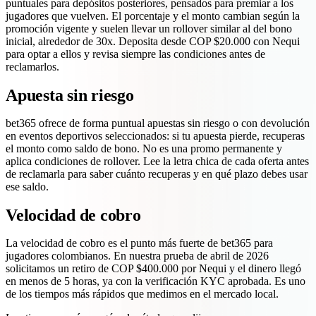
puntuales para depósitos posteriores, pensados para premiar a los
jugadores que vuelven. El porcentaje y el monto cambian según la
promoción vigente y suelen llevar un rollover similar al del bono
inicial, alrededor de 30x. Deposita desde COP $20.000 con Nequi
para optar a ellos y revisa siempre las condiciones antes de
reclamarlos.
Apuesta sin riesgo
bet365 ofrece de forma puntual apuestas sin riesgo o con devolución
en eventos deportivos seleccionados: si tu apuesta pierde, recuperas
el monto como saldo de bono. No es una promo permanente y
aplica condiciones de rollover. Lee la letra chica de cada oferta antes
de reclamarla para saber cuánto recuperas y en qué plazo debes usar
ese saldo.
Velocidad de cobro
La velocidad de cobro es el punto más fuerte de bet365 para
jugadores colombianos. En nuestra prueba de abril de 2026
solicitamos un retiro de COP $400.000 por Nequi y el dinero llegó
en menos de 5 horas, ya con la verificación KYC aprobada. Es uno
de los tiempos más rápidos que medimos en el mercado local.