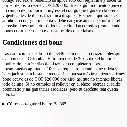
código secreto: el beneficio se aplica solo con registrarte y hacer tu
primer depósito desde COP $20.000. Si en algún momento aparece
un campo de promoción, ingresa el código que figure en la oferta
vigente antes de depositar, nunca después. Recuerda que solo se
admite un código por cuenta y debe cargarse antes de confirmar el
depósito. Desconfía de códigos que circulan en redes prometiendo
bonos enormes; suelen estar caducados o ser falsos.
Condiciones del bono
Las condiciones del bono de bet365 son de las más razonables que
evaluamos en Colombia. El rollover es de 30x sobre el importe
bonificado, con 30 días de plazo para completarlo. Las
tragamonedas aportan el 100% al requisito, mientras que ruleta y
blackjack suman bastante menos. La apuesta máxima mientras tienes
bono activo es de COP $20.000 por giro, así que no intentes liberar
todo de una. Si no cumples el rollover en el plazo, pierdes el saldo
bonificado y las ganancias asociadas, pero tu depósito real queda
intacto.
Cómo conseguir el bono: Bet365