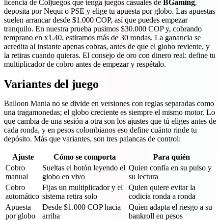
licencia de Coljuegos que tenga juegos casuales de
BGaming
,
deposita por Nequi o PSE y elige tu apuesta por globo. Las apuestas
suelen arrancar desde $1.000 COP, así que puedes empezar
tranquilo. En nuestra prueba pusimos $30.000 COP y, cobrando
temprano en x1.40, estiramos más de 30 rondas. La ganancia se
acredita al instante apenas cobras, antes de que el globo reviente, y
la retiras cuando quieras. El consejo de oro con dinero real: define tu
multiplicador de cobro antes de empezar y respétalo.
Variantes del juego
Balloon Mania no se divide en versiones con reglas separadas como
una tragamonedas; el globo creciente es siempre el mismo motor. Lo
que cambia de una sesión a otra son los ajustes que tú eliges antes de
cada ronda, y en pesos colombianos eso define cuánto rinde tu
depósito. Más que variantes, son tres palancas de control:
Ajuste
Cómo se comporta
Para quién
Cobro
Sueltas el botón leyendo el
Quien confía en su pulso y
manual
globo en vivo
su lectura
Cobro
Fijas un multiplicador y el
Quien quiere evitar la
automático
sistema retira solo
codicia ronda a ronda
Apuesta
Desde $1.000 COP hacia
Quien adapta el riesgo a su
por globo
arriba
bankroll en pesos