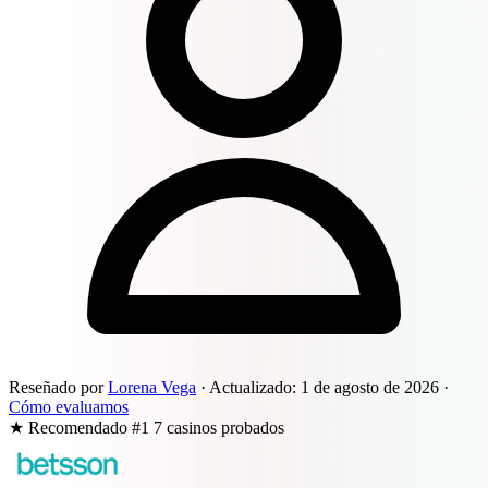
Reseñado por
Lorena Vega
·
Actualizado:
1 de agosto de 2026
·
Cómo evaluamos
★ Recomendado #1
7 casinos probados