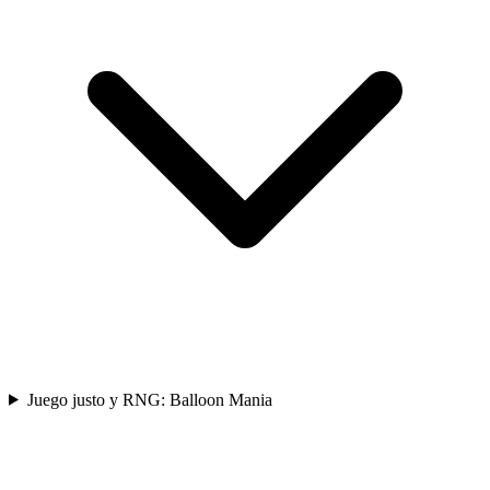
Juego justo y RNG: Balloon Mania