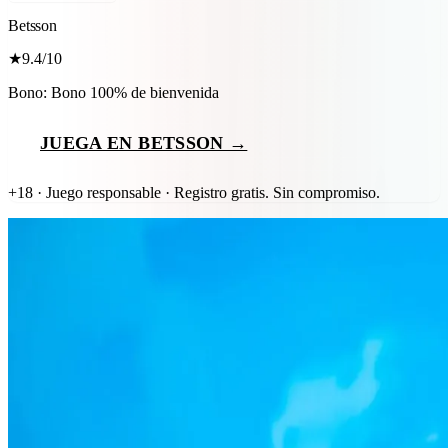
Betsson
★
9.4
/10
Bono:
Bono 100% de bienvenida
JUEGA EN BETSSON →
+18 · Juego responsable · Registro gratis. Sin compromiso.