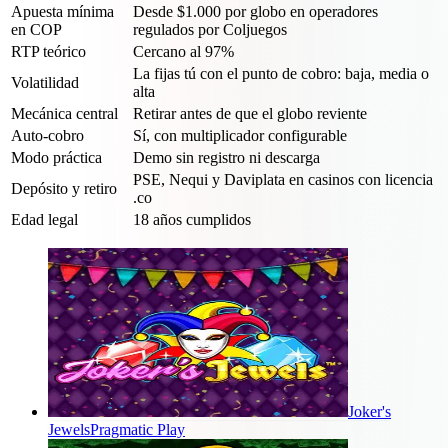
Apuesta mínima
Desde $1.000 por globo en operadores
en COP
regulados por Coljuegos
RTP teórico
Cercano al 97%
La fijas tú con el punto de cobro: baja, media o
Volatilidad
alta
Mecánica central
Retirar antes de que el globo reviente
Auto-cobro
Sí, con multiplicador configurable
Modo práctica
Demo sin registro ni descarga
PSE, Nequi y Daviplata en casinos con licencia
Depósito y retiro
.co
Edad legal
18 años cumplidos
Joker's
Jewels
Pragmatic Play