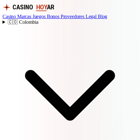
Casino
Marcas
Juegos
Bonos
Proveedores
Legal
Blog
🇨🇴
Colombia