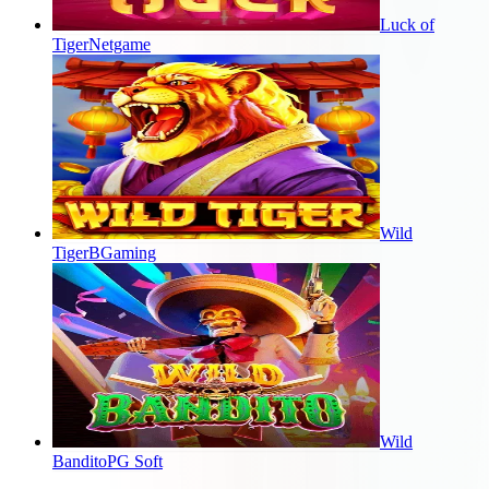
Luck of
Tiger
Netgame
Wild
Tiger
BGaming
Wild
Bandito
PG Soft