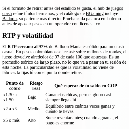
Si el formato de retirar antes del estallido te gusta, el hub de
juegos
crash
reúne títulos hermanos, y el catálogo de
BGaming
incluye
Balloon
, su pariente más directo. Prueba cada palanca en la demo
antes de apostar pesos en un operador con licencia .co.
RTP y volatilidad
El
RTP cercano al 97%
de Balloon Mania es sólido para un crash
casual. En pesos colombianos se lee así: sobre millones de rondas, el
juego devuelve alrededor de 97 de cada 100 que apuestas. Es un
promedio teórico de largo plazo, no lo que va a pasar en tu sesión de
esta noche. La particularidad es que la volatilidad no viene de
fábrica: la fijas tú con el punto donde retiras.
Punto de
Riesgo
Qué esperar de tu saldo en COP
cobro
real
x1.30 a
Ganancias chicas, pero el globo casi
Bajo
x1.50
siempre llega ahí
Equilibrio entre cuántas veces ganas y
x2 a x3
Medio
cuánto te llevas
Suele reventar antes; cuando aguanta, el
x5 o más
Alto
pago es enorme