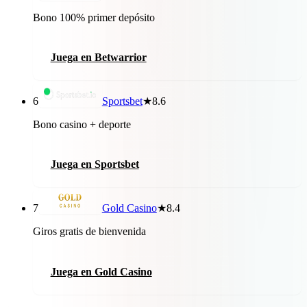
Bono 100% primer depósito
Juega en Betwarrior
6
Sportsbet
★
8.6
Bono casino + deporte
Juega en Sportsbet
7
Gold Casino
★
8.4
Giros gratis de bienvenida
Juega en Gold Casino