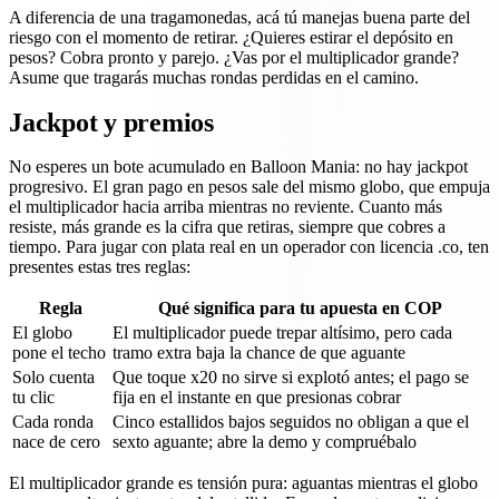
A diferencia de una tragamonedas, acá tú manejas buena parte del
riesgo con el momento de retirar. ¿Quieres estirar el depósito en
pesos? Cobra pronto y parejo. ¿Vas por el multiplicador grande?
Asume que tragarás muchas rondas perdidas en el camino.
Jackpot y premios
No esperes un bote acumulado en Balloon Mania: no hay jackpot
progresivo. El gran pago en pesos sale del mismo globo, que empuja
el multiplicador hacia arriba mientras no reviente. Cuanto más
resiste, más grande es la cifra que retiras, siempre que cobres a
tiempo. Para jugar con plata real en un operador con licencia .co, ten
presentes estas tres reglas:
Regla
Qué significa para tu apuesta en COP
El globo
El multiplicador puede trepar altísimo, pero cada
pone el techo
tramo extra baja la chance de que aguante
Solo cuenta
Que toque x20 no sirve si explotó antes; el pago se
tu clic
fija en el instante en que presionas cobrar
Cada ronda
Cinco estallidos bajos seguidos no obligan a que el
nace de cero
sexto aguante; abre la demo y compruébalo
El multiplicador grande es tensión pura: aguantas mientras el globo