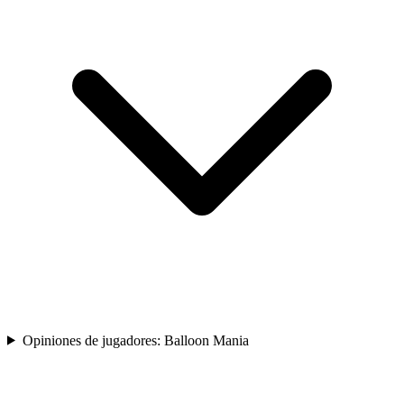
Opiniones de jugadores: Balloon Mania