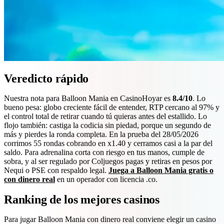
Veredicto rápido
Nuestra nota para Balloon Mania en CasinoHoyar es
8.4/10
. Lo
bueno pesa: globo creciente fácil de entender, RTP cercano al 97% y
el control total de retirar cuando tú quieras antes del estallido. Lo
flojo también: castiga la codicia sin piedad, porque un segundo de
más y pierdes la ronda completa. En la prueba del 28/05/2026
corrimos 55 rondas cobrando en x1.40 y cerramos casi a la par del
saldo. Para adrenalina corta con riesgo en tus manos, cumple de
sobra, y al ser regulado por Coljuegos pagas y retiras en pesos por
Nequi o PSE con respaldo legal.
Juega a Balloon Mania gratis o
con dinero real
en un operador con licencia .co.
Ranking de los mejores casinos
Para jugar Balloon Mania con dinero real conviene elegir un casino