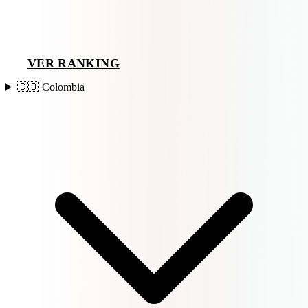
VER RANKING
🇨🇴
Colombia