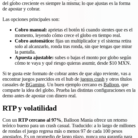
del globo creciente es siempre la misma; lo que ajustas es la forma
de apostar y cobrar.
Las opciones principales son:
Cobro manual:
aprietas el botón tú cuando sientes que es el
momento, leyendo cómo crece el globo en tiempo real.
Cobro automático:
fijas un multiplicador y el sistema retira
solo al alcanzarlo, ronda tras ronda, sin que tengas que mirar
la pantalla.
Apuesta ajustable:
subes o bajas el monto por globo según
cómo te vaya y qué riesgo quieras asumir, desde $10 MXN.
Si te gusta este formato de cobrar antes de que algo reviente, vas a
encontrar juegos parecidos en el hub de
juegos crash
y otros títulos
casuales de
BGaming
. Un buen ejemplo cercano es
Balloon
, que
comparte la idea del globo. Prueba las distintas configuraciones en la
demo antes de apostar con dinero real.
RTP y volatilidad
Con un
RTP cercano al 97%
, Balloon Mania ofrece un retorno
teórico bueno para un crash casual. Traducido: a lo largo de millones
de rondas el juego regresa más o menos 97 de cada 100 pesos
apostados. Es un promedio de largo plazo, nunca una garantía para