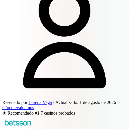
Reseñado por
Lorena Vega
·
Actualizado:
1 de agosto de 2026
·
Cómo evaluamos
★ Recomendado #1
7 casinos probados