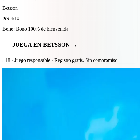
Betsson
★
9.4
/10
Bono:
Bono 100% de bienvenida
JUEGA EN BETSSON →
+18 · Juego responsable · Registro gratis. Sin compromiso.