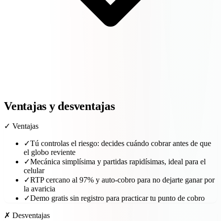
Ventajas y desventajas
✓
Ventajas
✓
Tú controlas el riesgo: decides cuándo cobrar antes de que
el globo reviente
✓
Mecánica simplísima y partidas rapidísimas, ideal para el
celular
✓
RTP cercano al 97% y auto-cobro para no dejarte ganar por
la avaricia
✓
Demo gratis sin registro para practicar tu punto de cobro
✗
Desventajas