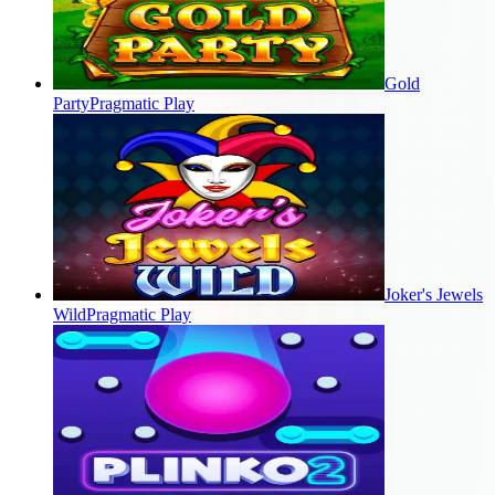
Gold
Party
Pragmatic Play
Joker's Jewels
Wild
Pragmatic Play