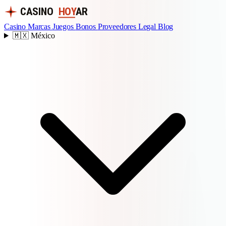
Casino
Marcas
Juegos
Bonos
Proveedores
Legal
Blog
🇲🇽
México