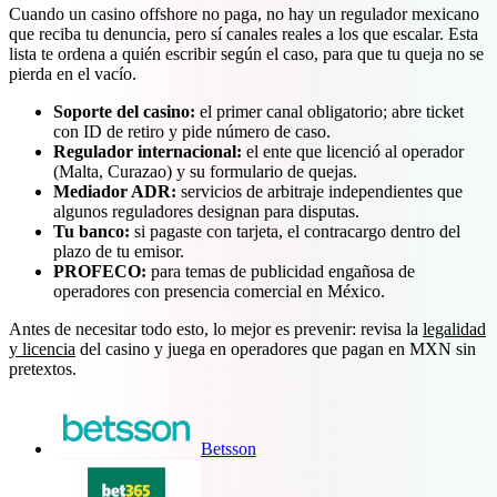
Cuando un casino offshore no paga, no hay un regulador mexicano
que reciba tu denuncia, pero sí canales reales a los que escalar. Esta
lista te ordena a quién escribir según el caso, para que tu queja no se
pierda en el vacío.
Soporte del casino:
el primer canal obligatorio; abre ticket
con ID de retiro y pide número de caso.
Regulador internacional:
el ente que licenció al operador
(Malta, Curazao) y su formulario de quejas.
Mediador ADR:
servicios de arbitraje independientes que
algunos reguladores designan para disputas.
Tu banco:
si pagaste con tarjeta, el contracargo dentro del
plazo de tu emisor.
PROFECO:
para temas de publicidad engañosa de
operadores con presencia comercial en México.
Antes de necesitar todo esto, lo mejor es prevenir: revisa la
legalidad
y licencia
del casino y juega en operadores que pagan en MXN sin
pretextos.
Betsson