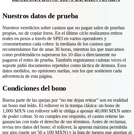
Nuestros datos de prueba
Nuestros veredictos sobre casinos que no pagan salen de pruebas
propias, no de copiar foros. En el último ciclo realizamos retiros
reales en pesos a través de SPEI en varios operadores y
cronometramos cada cobro: la mediana de los casinos que
recomendamos fue de unas 36 horas, mientras los que marcamos
como problemáticos superaron los 10 días o directamente no
pagaron el retiro de prueba. También registramos cuántas veces el
soporte pidió documentos repetidos como táctica de demora. Esos
datos medidos, no opiniones sueltas, son los que sostienen cada
advertencia de esta página.
Condiciones del bono
Buena parte de las quejas por “no me dejan retirar” son en realidad
un bono mal leído. El rollover es la trampa clásica: un bono de
1,000 MXN con rollover x40 te obliga a apostar 40,000 MXN antes
de poder cobrar. Si no cumples ese requisito, el casino retiene las
ganancias con todo el derecho de sus términos. Antes de reclamar,
revisa tres datos del bono: el rollover, la apuesta máxima permitida
por giro (suele ser 50 a 100 MXN) y la lista de juegos que aportan al