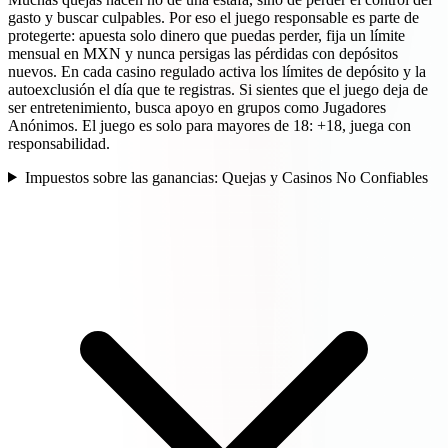
gasto y buscar culpables. Por eso el juego responsable es parte de
protegerte: apuesta solo dinero que puedas perder, fija un límite
mensual en MXN y nunca persigas las pérdidas con depósitos
nuevos. En cada casino regulado activa los límites de depósito y la
autoexclusión el día que te registras. Si sientes que el juego deja de
ser entretenimiento, busca apoyo en grupos como Jugadores
Anónimos. El juego es solo para mayores de 18: +18, juega con
responsabilidad.
Impuestos sobre las ganancias: Quejas y Casinos No Confiables