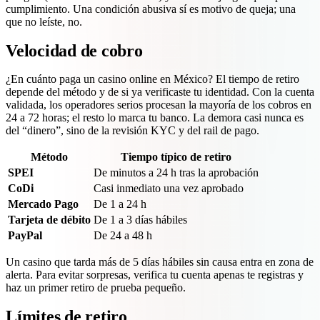
cumplimiento. Una condición abusiva sí es motivo de queja; una
que no leíste, no.
Velocidad de cobro
¿En cuánto paga un casino online en México? El tiempo de retiro
depende del método y de si ya verificaste tu identidad. Con la cuenta
validada, los operadores serios procesan la mayoría de los cobros en
24 a 72 horas; el resto lo marca tu banco. La demora casi nunca es
del “dinero”, sino de la revisión KYC y del rail de pago.
Método
Tiempo típico de retiro
SPEI
De minutos a 24 h tras la aprobación
CoDi
Casi inmediato una vez aprobado
Mercado Pago
De 1 a 24 h
Tarjeta de débito
De 1 a 3 días hábiles
PayPal
De 24 a 48 h
Un casino que tarda más de 5 días hábiles sin causa entra en zona de
alerta. Para evitar sorpresas, verifica tu cuenta apenas te registras y
haz un primer retiro de prueba pequeño.
Límites de retiro