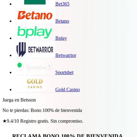
Bet365
Betano
Bplay
Betwarrior
Sportsbet
Gold Casino
Juega en Betsson
No te pierdas: Bono 100% de bienvenida
★
9.4/10
Registro gratis. Sin compromiso.
RECLAMA BONO 100% DE BIENVENIDA