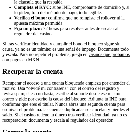
la cláusula que la respalda.
Completa el KYC:
sube INE, comprobante de domicilio y, si
lo piden, foto del método de pago, todo legible.
Verifica el bono:
confirma que no rompiste el rollover ni la
apuesta máxima permitida.
Fija un plazo:
72 horas para resolver antes de escalar al
regulador del casino.
Si tras verificar identidad y cumplir el bono el bloqueo sigue sin
causa, ya no es un trámite: es una señal de impago. Documenta todo
y escala. Para no repetir el problema, juega en
casinos que probamos
con pagos en MXN.
Recuperar la cuenta
Recuperar el acceso a una cuenta bloqueada empieza por entender el
motivo. Usa “olvidé mi contraseña” con el correo del registro y
revisa spam; si eso no basta, escribe al soporte desde ese mismo
correo y pide por escrito la causa del bloqueo. Adjunta tu INE para
confirmar que eres el titular. Nunca abras una segunda cuenta para
esquivar el problema: las cuentas duplicadas se cancelan y pierdes el
saldo. Si el casino retiene tu dinero tras verificar identidad, ya no es
recuperación: documenta y escala al regulador del operador.