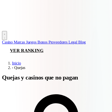
Casino
Marcas
Juegos
Bonos
Proveedores
Legal
Blog
VER RANKING
Inicio
›
Quejas
Quejas y casinos que no pagan