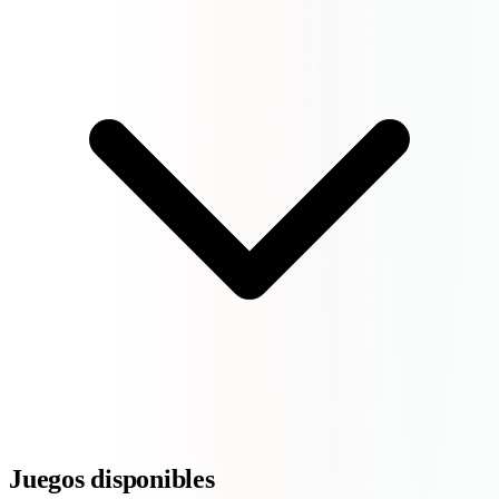
Juegos disponibles