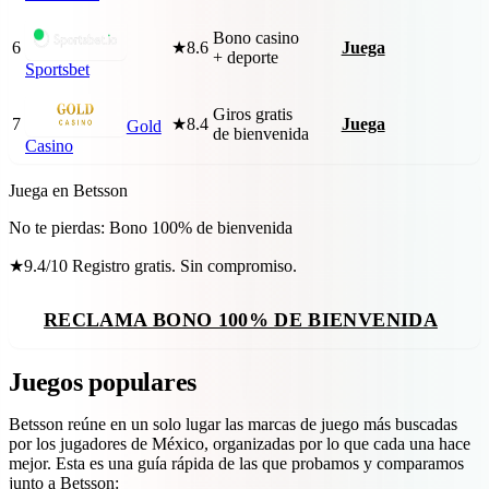
Bono casino
6
★
8.6
Juega
+ deporte
Sportsbet
Giros gratis
7
★
8.4
Juega
Gold
de bienvenida
Casino
Juega en Betsson
No te pierdas: Bono 100% de bienvenida
★
9.4/10
Registro gratis. Sin compromiso.
RECLAMA BONO 100% DE BIENVENIDA
Juegos populares
Betsson reúne en un solo lugar las marcas de juego más buscadas
por los jugadores de México, organizadas por lo que cada una hace
mejor. Esta es una guía rápida de las que probamos y comparamos
junto a Betsson: