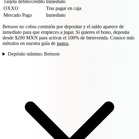
Tarjeta débito/crédito
Inmediato
OXXO
Tras pagar en caja
Mercado Pago
Inmediato
Betsson no cobra comisión por depositar y el saldo aparece de
inmediato para que empieces a jugar. Si quieres el bono, deposita
desde $200 MXN para activar el 100% de bienvenida. Conoce más
métodos en nuestra guía de
pagos
.
Depósito mínimo: Betsson