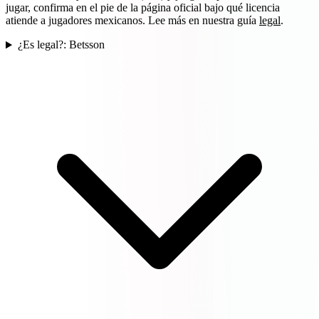
jugar, confirma en el pie de la página oficial bajo qué licencia
atiende a jugadores mexicanos. Lee más en nuestra guía
legal
.
¿Es legal?: Betsson