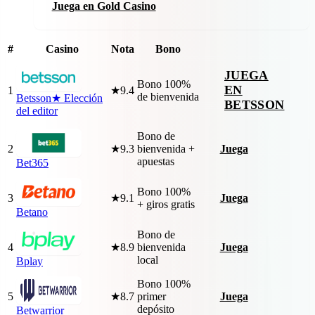
Juega en Gold Casino
#
Casino
Nota
Bono
JUEGA
Bono 100%
EN
1
★
9.4
de bienvenida
Betsson
★ Elección
BETSSON
del editor
Bono de
2
★
9.3
bienvenida +
Juega
apuestas
Bet365
Bono 100%
3
★
9.1
Juega
+ giros gratis
Betano
Bono de
4
★
8.9
bienvenida
Juega
local
Bplay
Bono 100%
5
★
8.7
primer
Juega
depósito
Betwarrior