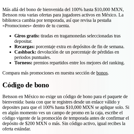
Más allá del bono de bienvenida del 100% hasta $10,000 MXN,
Betsson rota varias ofertas para jugadores activos en México. La
biblioteca cambia por temporada, así que revisa la pestaña
«Promociones» dentro de tu cuenta.
Giros gratis:
tiradas en tragamonedas seleccionadas tras
depositar.
Recargas:
porcentaje extra en depósitos de fin de semana.
Cashback:
devolución de un porcentaje de pérdidas en
periodos puntuales.
Torneos:
premios repartidos entre los mejores del ranking.
Compara más promociones en nuestra sección de
bonos
.
Código de bono
Betsson en México no exige un código de bono para el paquete de
bienvenida: basta con que te registres desde un enlace válido y
deposites para que el 100% hasta $10,000 MXN se aplique solo. Si
en algún momento ves un campo de promo en la caja, escribe el
código vigente de la promoción de temporada antes de confirmar el
depósito de $200 MXN o más. Sin código activo, igual recibes la
oferta estándar.