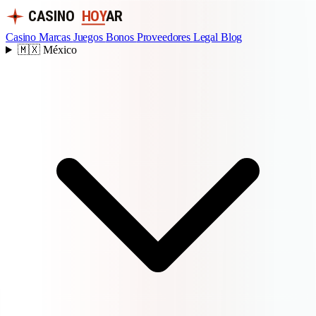
Casino
Marcas
Juegos
Bonos
Proveedores
Legal
Blog
🇲🇽
México