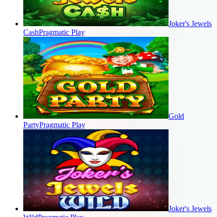
Joker's Jewels
Cash
Pragmatic Play
Gold
Party
Pragmatic Play
Joker's Jewels