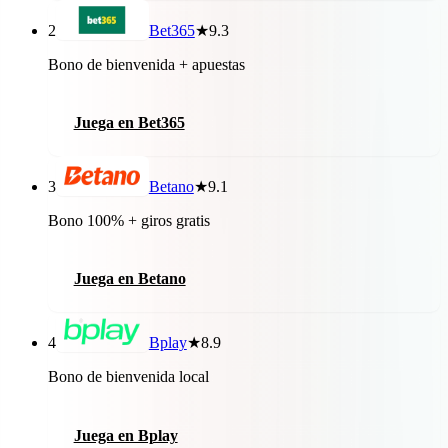
2
Bet365
★
9.3
Bono de bienvenida + apuestas
Juega en Bet365
3
Betano
★
9.1
Bono 100% + giros gratis
Juega en Betano
4
Bplay
★
8.9
Bono de bienvenida local
Juega en Bplay