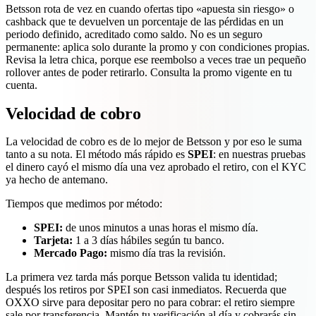
Betsson rota de vez en cuando ofertas tipo «apuesta sin riesgo» o
cashback que te devuelven un porcentaje de las pérdidas en un
periodo definido, acreditado como saldo. No es un seguro
permanente: aplica solo durante la promo y con condiciones propias.
Revisa la letra chica, porque ese reembolso a veces trae un pequeño
rollover antes de poder retirarlo. Consulta la promo vigente en tu
cuenta.
Velocidad de cobro
La velocidad de cobro es de lo mejor de Betsson y por eso le suma
tanto a su nota. El método más rápido es
SPEI
: en nuestras pruebas
el dinero cayó el mismo día una vez aprobado el retiro, con el KYC
ya hecho de antemano.
Tiempos que medimos por método:
SPEI:
de unos minutos a unas horas el mismo día.
Tarjeta:
1 a 3 días hábiles según tu banco.
Mercado Pago:
mismo día tras la revisión.
La primera vez tarda más porque Betsson valida tu identidad;
después los retiros por SPEI son casi inmediatos. Recuerda que
OXXO sirve para depositar pero no para cobrar: el retiro siempre
sale por transferencia. Mantén tu verificación al día y cobrarás sin