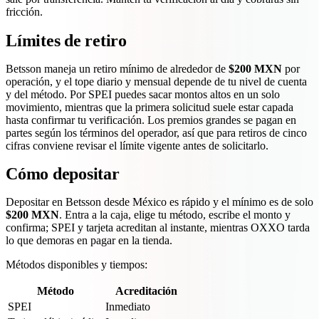
fricción.
Límites de retiro
Betsson maneja un retiro mínimo de alrededor de
$200 MXN
por
operación, y el tope diario y mensual depende de tu nivel de cuenta
y del método. Por SPEI puedes sacar montos altos en un solo
movimiento, mientras que la primera solicitud suele estar capada
hasta confirmar tu verificación. Los premios grandes se pagan en
partes según los términos del operador, así que para retiros de cinco
cifras conviene revisar el límite vigente antes de solicitarlo.
Cómo depositar
Depositar en Betsson desde México es rápido y el mínimo es de solo
$200 MXN
. Entra a la caja, elige tu método, escribe el monto y
confirma; SPEI y tarjeta acreditan al instante, mientras OXXO tarda
lo que demoras en pagar en la tienda.
Métodos disponibles y tiempos:
Método
Acreditación
SPEI
Inmediato