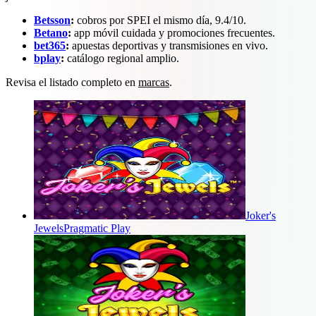
Betsson
:
cobros por SPEI el mismo día, 9.4/10.
Betano
:
app móvil cuidada y promociones frecuentes.
bet365
:
apuestas deportivas y transmisiones en vivo.
bplay
:
catálogo regional amplio.
Revisa el listado completo en
marcas
.
Joker's
Jewels
Pragmatic Play