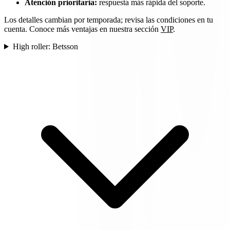
Atención prioritaria:
respuesta más rápida del soporte.
Los detalles cambian por temporada; revisa las condiciones en tu
cuenta. Conoce más ventajas en nuestra sección
VIP
.
High roller: Betsson