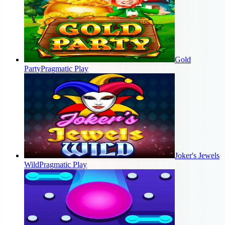
Gold
Party
Pragmatic Play
Joker's Jewels
Wild
Pragmatic Play