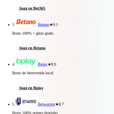
Jugá en Bet365
3
Betano
★
9.1
Bono 100% + giros gratis
Jugá en Betano
4
Bplay
★
8.9
Bono de bienvenida local
Jugá en Bplay
5
Betwarrior
★
8.7
Bono 100% primer depósito