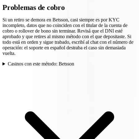
Problemas de cobro
Si un retiro se demora en Betsson, casi siempre es por KYC
incompleto, datos que no coinciden con el titular de la cuenta de
cobro o rollover de bono sin terminar. Revisá que el DNI esté
aprobado y que retires al mismo método con el que depositaste. Si
todo está en orden y sigue trabado, escribí al chat con el número de
operación: el soporte en español destraba el caso sin demasiada
vuelta.
Casinos con este método: Betsson