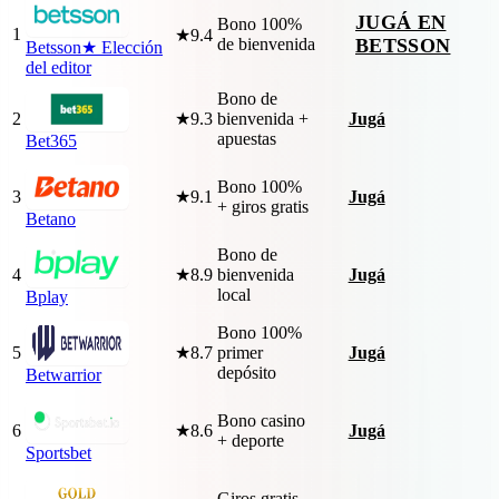
JUGÁ EN
Bono 100%
1
★
9.4
de bienvenida
BETSSON
Betsson
★ Elección
del editor
Bono de
2
★
9.3
bienvenida +
Jugá
apuestas
Bet365
Bono 100%
3
★
9.1
Jugá
+ giros gratis
Betano
Bono de
4
★
8.9
bienvenida
Jugá
local
Bplay
Bono 100%
5
★
8.7
primer
Jugá
depósito
Betwarrior
Bono casino
6
★
8.6
Jugá
+ deporte
Sportsbet
Giros gratis