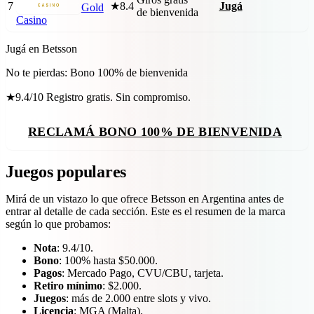
7
★
8.4
Jugá
Gold
de bienvenida
Casino
Jugá en Betsson
No te pierdas: Bono 100% de bienvenida
★
9.4/10
Registro gratis. Sin compromiso.
RECLAMÁ BONO 100% DE BIENVENIDA
Juegos populares
Mirá de un vistazo lo que ofrece Betsson en Argentina antes de
entrar al detalle de cada sección. Este es el resumen de la marca
según lo que probamos:
Nota
: 9.4/10.
Bono
: 100% hasta $50.000.
Pagos
: Mercado Pago, CVU/CBU, tarjeta.
Retiro mínimo
: $2.000.
Juegos
: más de 2.000 entre slots y vivo.
Licencia
: MGA (Malta).