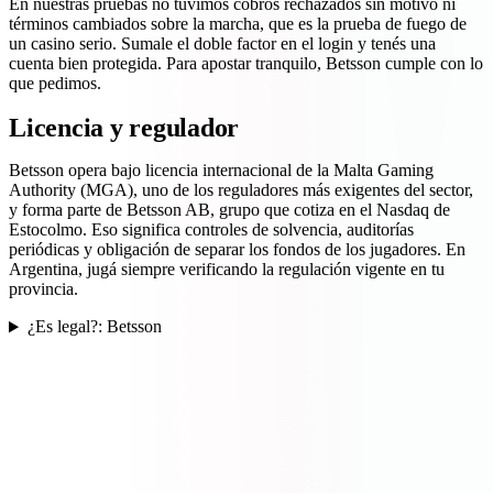
En nuestras pruebas no tuvimos cobros rechazados sin motivo ni
términos cambiados sobre la marcha, que es la prueba de fuego de
un casino serio. Sumale el doble factor en el login y tenés una
cuenta bien protegida. Para apostar tranquilo, Betsson cumple con lo
que pedimos.
Licencia y regulador
Betsson opera bajo licencia internacional de la Malta Gaming
Authority (MGA), uno de los reguladores más exigentes del sector,
y forma parte de Betsson AB, grupo que cotiza en el Nasdaq de
Estocolmo. Eso significa controles de solvencia, auditorías
periódicas y obligación de separar los fondos de los jugadores. En
Argentina, jugá siempre verificando la regulación vigente en tu
provincia.
¿Es legal?: Betsson