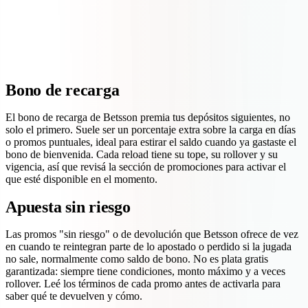
Bono de recarga
El bono de recarga de Betsson premia tus depósitos siguientes, no
solo el primero. Suele ser un porcentaje extra sobre la carga en días
o promos puntuales, ideal para estirar el saldo cuando ya gastaste el
bono de bienvenida. Cada reload tiene su tope, su rollover y su
vigencia, así que revisá la sección de promociones para activar el
que esté disponible en el momento.
Apuesta sin riesgo
Las promos "sin riesgo" o de devolución que Betsson ofrece de vez
en cuando te reintegran parte de lo apostado o perdido si la jugada
no sale, normalmente como saldo de bono. No es plata gratis
garantizada: siempre tiene condiciones, monto máximo y a veces
rollover. Leé los términos de cada promo antes de activarla para
saber qué te devuelven y cómo.