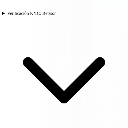
Verificación KYC: Betsson