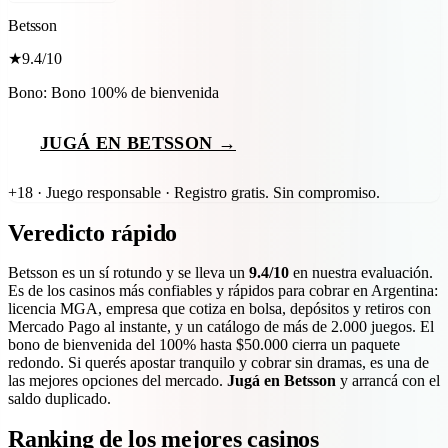
Betsson
★
9.4
/10
Bono:
Bono 100% de bienvenida
JUGÁ EN BETSSON →
+18 · Juego responsable · Registro gratis. Sin compromiso.
Veredicto rápido
Betsson es un sí rotundo y se lleva un
9.4/10
en nuestra evaluación.
Es de los casinos más confiables y rápidos para cobrar en Argentina:
licencia MGA, empresa que cotiza en bolsa, depósitos y retiros con
Mercado Pago al instante, y un catálogo de más de 2.000 juegos. El
bono de bienvenida del 100% hasta $50.000 cierra un paquete
redondo. Si querés apostar tranquilo y cobrar sin dramas, es una de
las mejores opciones del mercado.
Jugá en Betsson
y arrancá con el
saldo duplicado.
Ranking de los mejores casinos