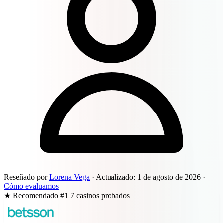
Reseñado por
Lorena Vega
·
Actualizado:
1 de agosto de 2026
·
Cómo evaluamos
★ Recomendado #1
7 casinos probados