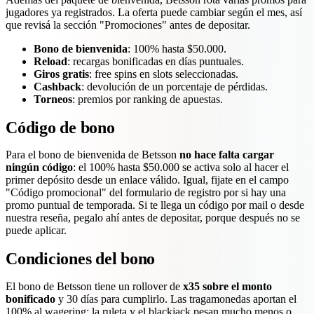
jugadores ya registrados. La oferta puede cambiar según el mes, así
que revisá la sección "Promociones" antes de depositar.
Bono de bienvenida
: 100% hasta $50.000.
Reload
: recargas bonificadas en días puntuales.
Giros gratis
: free spins en slots seleccionadas.
Cashback
: devolución de un porcentaje de pérdidas.
Torneos
: premios por ranking de apuestas.
Código de bono
Para el bono de bienvenida de Betsson
no hace falta cargar
ningún código
: el 100% hasta $50.000 se activa solo al hacer el
primer depósito desde un enlace válido. Igual, fijate en el campo
"Código promocional" del formulario de registro por si hay una
promo puntual de temporada. Si te llega un código por mail o desde
nuestra reseña, pegalo ahí antes de depositar, porque después no se
puede aplicar.
Condiciones del bono
El bono de Betsson tiene un rollover de
x35 sobre el monto
bonificado
y 30 días para cumplirlo. Las tragamonedas aportan el
100% al wagering; la ruleta y el blackjack pesan mucho menos o