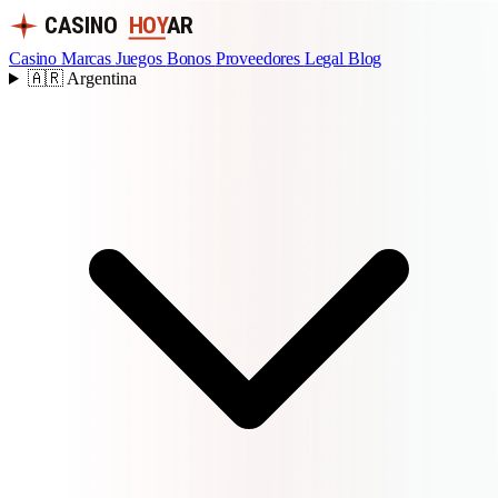
Casino
Marcas
Juegos
Bonos
Proveedores
Legal
Blog
🇦🇷
Argentina