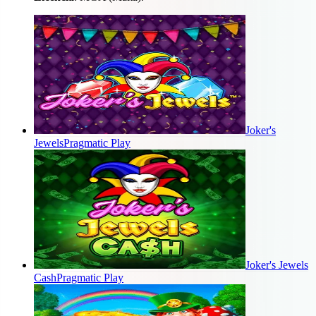
Joker's
Jewels
Pragmatic Play
Joker's Jewels
Cash
Pragmatic Play