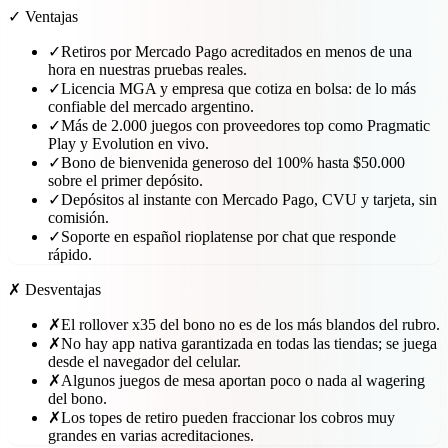
✓
Ventajas
✓
Retiros por Mercado Pago acreditados en menos de una
hora en nuestras pruebas reales.
✓
Licencia MGA y empresa que cotiza en bolsa: de lo más
confiable del mercado argentino.
✓
Más de 2.000 juegos con proveedores top como Pragmatic
Play y Evolution en vivo.
✓
Bono de bienvenida generoso del 100% hasta $50.000
sobre el primer depósito.
✓
Depósitos al instante con Mercado Pago, CVU y tarjeta, sin
comisión.
✓
Soporte en español rioplatense por chat que responde
rápido.
✗
Desventajas
✗
El rollover x35 del bono no es de los más blandos del rubro.
✗
No hay app nativa garantizada en todas las tiendas; se juega
desde el navegador del celular.
✗
Algunos juegos de mesa aportan poco o nada al wagering
del bono.
✗
Los topes de retiro pueden fraccionar los cobros muy
grandes en varias acreditaciones.