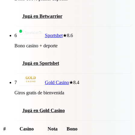
Jugá en Betwarrior
6
Sportsbet
★
8.6
Bono casino + deporte
Jugá en Sportsbet
7
Gold Casino
★
8.4
Giros gratis de bienvenida
Jugá en Gold Casino
#
Casino
Nota
Bono