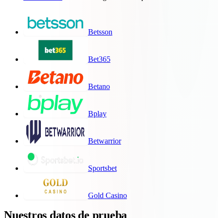
Betsson
Bet365
Betano
Bplay
Betwarrior
Sportsbet
Gold Casino
Nuestros datos de prueba