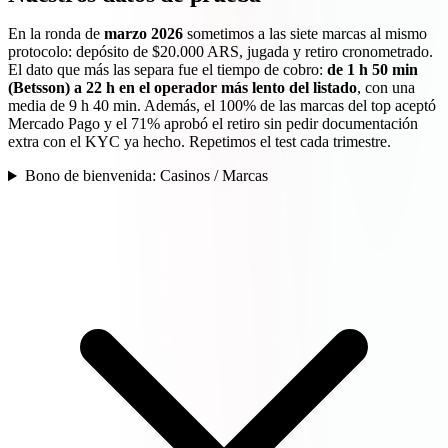
En la ronda de
marzo 2026
sometimos a las siete marcas al mismo
protocolo: depósito de $20.000 ARS, jugada y retiro cronometrado.
El dato que más las separa fue el tiempo de cobro:
de 1 h 50 min
(Betsson) a 22 h en el operador más lento del listado
, con una
media de 9 h 40 min. Además, el 100% de las marcas del top aceptó
Mercado Pago y el 71% aprobó el retiro sin pedir documentación
extra con el KYC ya hecho. Repetimos el test cada trimestre.
Bono de bienvenida: Casinos / Marcas