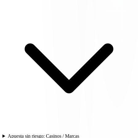
Apuesta sin riesgo: Casinos / Marcas