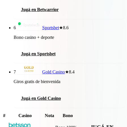
Jugá en Betwarrior
6
Sportsbet
★
8.6
Bono casino + deporte
Jugá en Sportsbet
7
Gold Casino
★
8.4
Giros gratis de bienvenida
Jugá en Gold Casino
#
Casino
Nota
Bono