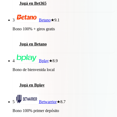
Jugá en Bet365
3
Betano
★
9.1
Bono 100% + giros gratis
Jugá en Betano
4
Bplay
★
8.9
Bono de bienvenida local
Jugá en Bplay
5
Betwarrior
★
8.7
Bono 100% primer depósito