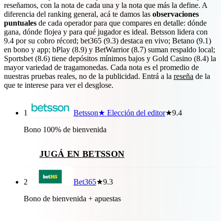
reseñamos, con la nota de cada una y la nota que más la define. A
diferencia del ranking general, acá te damos las
observaciones
puntuales
de cada operador para que compares en detalle: dónde
gana, dónde flojea y para qué jugador es ideal. Betsson lidera con
9.4 por su cobro récord; bet365 (9.3) destaca en vivo; Betano (9.1)
en bono y app; bPlay (8.9) y BetWarrior (8.7) suman respaldo local;
Sportsbet (8.6) tiene depósitos mínimos bajos y Gold Casino (8.4) la
mayor variedad de tragamonedas. Cada nota es el promedio de
nuestras pruebas reales, no de la publicidad. Entrá a la
reseña
de la
que te interese para ver el desglose.
1
Betsson
★ Elección del editor
★
9.4
Bono 100% de bienvenida
JUGÁ EN BETSSON
2
Bet365
★
9.3
Bono de bienvenida + apuestas