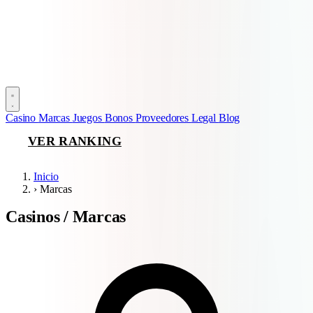
Casino
Marcas
Juegos
Bonos
Proveedores
Legal
Blog
VER RANKING
Inicio
›
Marcas
Casinos / Marcas