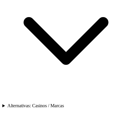
Alternativas: Casinos / Marcas