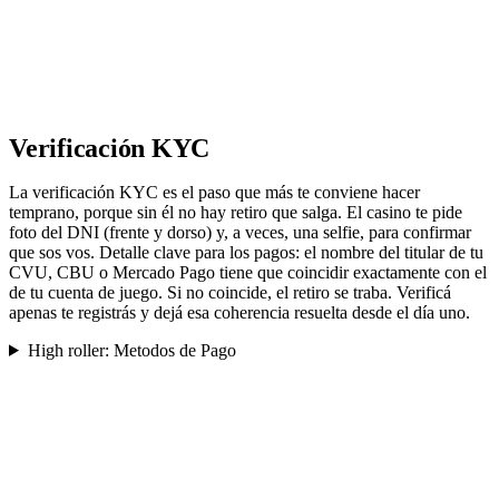
Verificación KYC
La verificación KYC es el paso que más te conviene hacer
temprano, porque sin él no hay retiro que salga. El casino te pide
foto del DNI (frente y dorso) y, a veces, una selfie, para confirmar
que sos vos. Detalle clave para los pagos: el nombre del titular de tu
CVU, CBU o Mercado Pago tiene que coincidir exactamente con el
de tu cuenta de juego. Si no coincide, el retiro se traba. Verificá
apenas te registrás y dejá esa coherencia resuelta desde el día uno.
High roller: Metodos de Pago