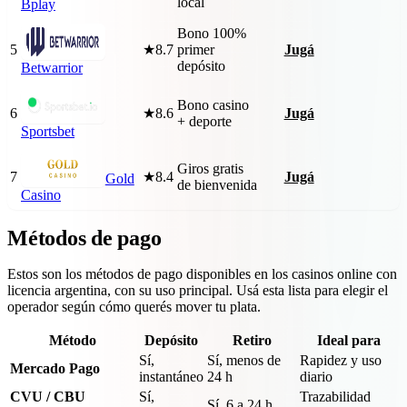
local
Bplay
Bono 100%
5
★
8.7
primer
Jugá
depósito
Betwarrior
Bono casino
6
★
8.6
Jugá
+ deporte
Sportsbet
Giros gratis
7
★
8.4
Jugá
Gold
de bienvenida
Casino
Métodos de pago
Estos son los métodos de pago disponibles en los casinos online con
licencia argentina, con su uso principal. Usá esta lista para elegir el
operador según cómo querés mover tu plata.
Método
Depósito
Retiro
Ideal para
Sí,
Sí, menos de
Rapidez y uso
Mercado Pago
instantáneo
24 h
diario
CVU / CBU
Sí,
Trazabilidad
Sí, 6 a 24 h