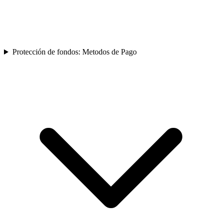
Protección de fondos: Metodos de Pago