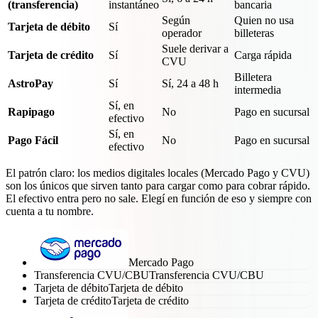
(transferencia)
instantáneo
bancaria
Según
Quien no usa
Tarjeta de débito
Sí
operador
billeteras
Suele derivar a
Tarjeta de crédito
Sí
Carga rápida
CVU
Billetera
AstroPay
Sí
Sí, 24 a 48 h
intermedia
Sí, en
Rapipago
No
Pago en sucursal
efectivo
Sí, en
Pago Fácil
No
Pago en sucursal
efectivo
El patrón claro: los medios digitales locales (Mercado Pago y CVU)
son los únicos que sirven tanto para cargar como para cobrar rápido.
El efectivo entra pero no sale. Elegí en función de eso y siempre con
cuenta a tu nombre.
Mercado Pago
Transferencia CVU/CBU
Transferencia CVU/CBU
Tarjeta de débito
Tarjeta de débito
Tarjeta de crédito
Tarjeta de crédito