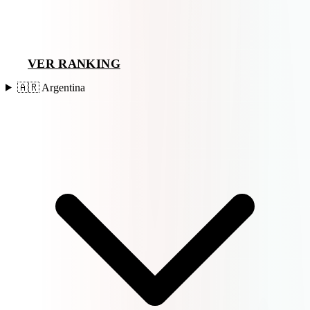
VER RANKING
🇦🇷
Argentina