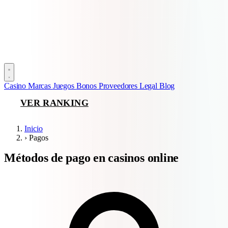
Casino
Marcas
Juegos
Bonos
Proveedores
Legal
Blog
VER RANKING
Inicio
›
Pagos
Métodos de pago en casinos online