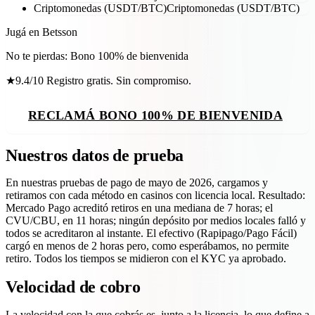
Criptomonedas (USDT/BTC)
Criptomonedas (USDT/BTC)
Jugá en Betsson
No te pierdas: Bono 100% de bienvenida
★
9.4/10
Registro gratis. Sin compromiso.
RECLAMÁ BONO 100% DE BIENVENIDA
Nuestros datos de prueba
En nuestras pruebas de pago de mayo de 2026, cargamos y
retiramos con cada método en casinos con licencia local. Resultado:
Mercado Pago acreditó retiros en una mediana de 7 horas; el
CVU/CBU, en 11 horas; ningún depósito por medios locales falló y
todos se acreditaron al instante. El efectivo (Rapipago/Pago Fácil)
cargó en menos de 2 horas pero, como esperábamos, no permite
retiro. Todos los tiempos se midieron con el KYC ya aprobado.
Velocidad de cobro
La velocidad con la que cobrás es, junto a la licencia, lo que define a