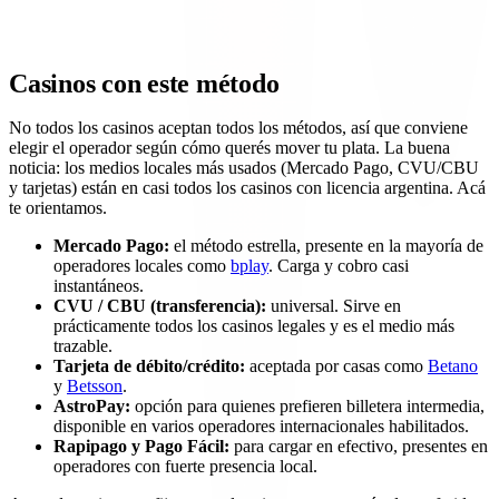
Casinos con este método
No todos los casinos aceptan todos los métodos, así que conviene
elegir el operador según cómo querés mover tu plata. La buena
noticia: los medios locales más usados (Mercado Pago, CVU/CBU
y tarjetas) están en casi todos los casinos con licencia argentina. Acá
te orientamos.
Mercado Pago:
el método estrella, presente en la mayoría de
operadores locales como
bplay
. Carga y cobro casi
instantáneos.
CVU / CBU (transferencia):
universal. Sirve en
prácticamente todos los casinos legales y es el medio más
trazable.
Tarjeta de débito/crédito:
aceptada por casas como
Betano
y
Betsson
.
AstroPay:
opción para quienes prefieren billetera intermedia,
disponible en varios operadores internacionales habilitados.
Rapipago y Pago Fácil:
para cargar en efectivo, presentes en
operadores con fuerte presencia local.