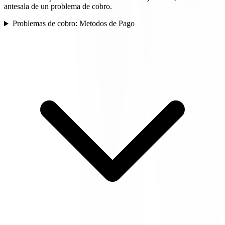
antesala de un problema de cobro.
Problemas de cobro: Metodos de Pago