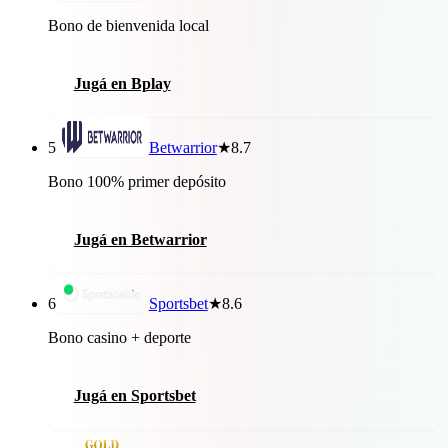
Bono de bienvenida local
Jugá en Bplay
5
Betwarrior
★
8.7
Bono 100% primer depósito
Jugá en Betwarrior
6
Sportsbet
★
8.6
Bono casino + deporte
Jugá en Sportsbet