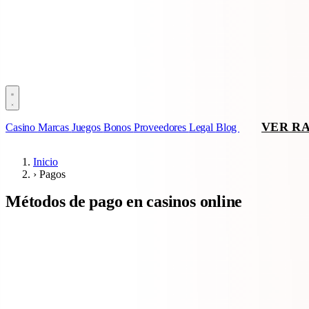
VER R
Casino
Marcas
Juegos
Bonos
Proveedores
Legal
Blog
Inicio
›
Pagos
Métodos de pago en casinos online