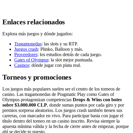
Enlaces relacionados
Explora más juegos y dónde jugarlos:
Tragamonedas
: las slots y su RTP.
Juegos crash
: Plinko, Balloon y más.
Proveedores
: los estudios detrás de cada juego.
Gates of Olympus
: la slot mejor puntuada.
Casinos
: dónde jugar con plata real.
Torneos y promociones
Los juegos más populares suelen ser el centro de los torneos de
casino. Las tragamonedas de Pragmatic Play como Gates of
Olympus protagonizan competencias
Drops & Wins con botes
sobre $3.000.000 CLP
, donde sumas puntos por cada giro y por
premios sorpresa aleatorios. Los juegos crash también tienen sus
carreras, con marcador en vivo. Para participar basta con jugar el
título dentro del torneo en un casino inscrito. Revisa siempre la
apuesta mínima válida y la fecha de cierre antes de empezar, porque
ahí se decide tu puesto.