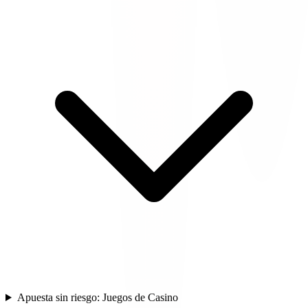
Apuesta sin riesgo: Juegos de Casino