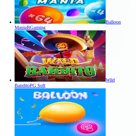
Balloon
Mania
BGaming
Wild
Bandito
PG Soft