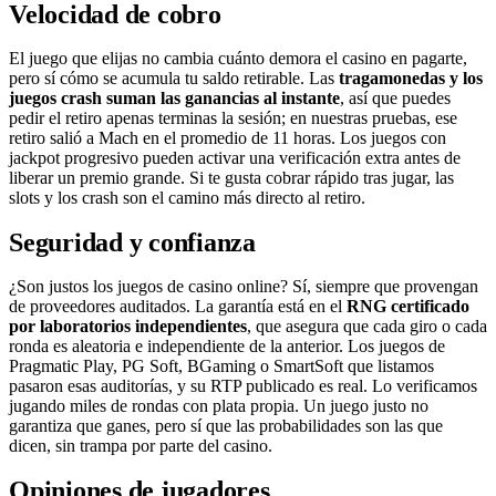
Velocidad de cobro
El juego que elijas no cambia cuánto demora el casino en pagarte,
pero sí cómo se acumula tu saldo retirable. Las
tragamonedas y los
juegos crash suman las ganancias al instante
, así que puedes
pedir el retiro apenas terminas la sesión; en nuestras pruebas, ese
retiro salió a Mach en el promedio de 11 horas. Los juegos con
jackpot progresivo pueden activar una verificación extra antes de
liberar un premio grande. Si te gusta cobrar rápido tras jugar, las
slots y los crash son el camino más directo al retiro.
Seguridad y confianza
¿Son justos los juegos de casino online? Sí, siempre que provengan
de proveedores auditados. La garantía está en el
RNG certificado
por laboratorios independientes
, que asegura que cada giro o cada
ronda es aleatoria e independiente de la anterior. Los juegos de
Pragmatic Play, PG Soft, BGaming o SmartSoft que listamos
pasaron esas auditorías, y su RTP publicado es real. Lo verificamos
jugando miles de rondas con plata propia. Un juego justo no
garantiza que ganes, pero sí que las probabilidades son las que
dicen, sin trampa por parte del casino.
Opiniones de jugadores