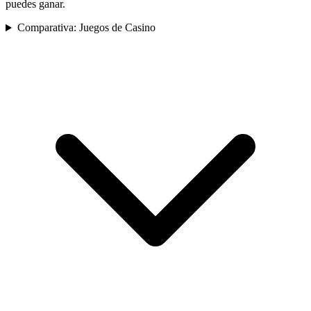
puedes ganar.
Comparativa: Juegos de Casino