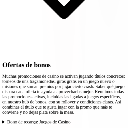
Ofertas de bonos
Muchas promociones de casino se activan jugando títulos concretos:
torneos de una tragamonedas, giros gratis en un juego nuevo o
misiones que suman premios por jugar cierto crash. Saber qué juego
dispara cada oferta te ayuda a aprovecharlas mejor. Reunimos todas
las promociones activas, incluidas las ligadas a juegos específicos,
en nuestro
hub de bonos
, con su rollover y condiciones claras. Así
combinas el título que te gusta jugar con la promo que más te
conviene y no dejas plata sobre la mesa.
Bono de recarga: Juegos de Casino