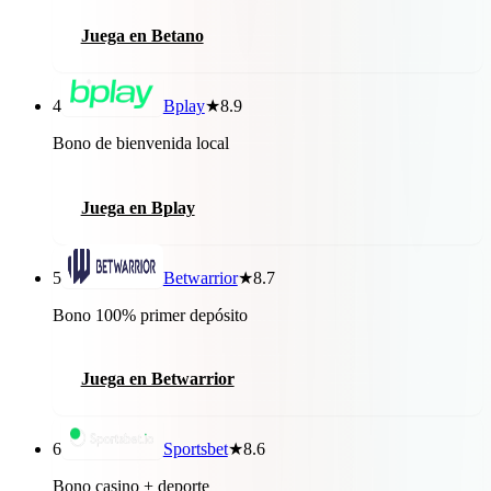
Juega en Betano
4
Bplay
★
8.9
Bono de bienvenida local
Juega en Bplay
5
Betwarrior
★
8.7
Bono 100% primer depósito
Juega en Betwarrior
6
Sportsbet
★
8.6
Bono casino + deporte