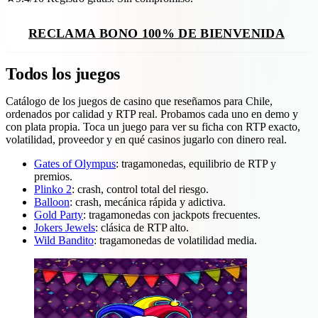
RECLAMA BONO 100% DE BIENVENIDA
Todos los juegos
Catálogo de los juegos de casino que reseñamos para Chile,
ordenados por calidad y RTP real. Probamos cada uno en demo y
con plata propia. Toca un juego para ver su ficha con RTP exacto,
volatilidad, proveedor y en qué casinos jugarlo con dinero real.
Gates of Olympus
: tragamonedas, equilibrio de RTP y
premios.
Plinko 2
: crash, control total del riesgo.
Balloon
: crash, mecánica rápida y adictiva.
Gold Party
: tragamonedas con jackpots frecuentes.
Jokers Jewels
: clásica de RTP alto.
Wild Bandito
: tragamonedas de volatilidad media.