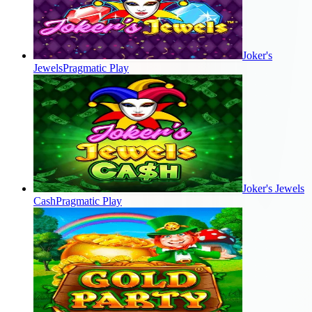
Joker's
Jewels
Pragmatic Play
Joker's Jewels
Cash
Pragmatic Play