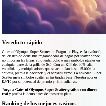
Veredicto rápido
Gates of Olympus Super Scatter, de Pragmatic Play, es la evolución
del clásico de Zeus: una tragamonedas de pagos por scatter donde
no importan las líneas, sino juntar ocho o más símbolos iguales en
cualquier parte de la grilla de 6x5. Con un RTP del 96%, alta
volatilidad y multiplicadores que se acumulan hasta 15.000x la
apuesta, premia la paciencia y el bankroll firme. La novedad Super
Scatter mete símbolos scatter en las tiradas base. Nuestra nota es
8,9/10
por su potencial de premio y ritmo adictivo.
Juega a Gates of Olympus Super Scatter gratis o con dinero
real
y prueba la demo antes de apostar tu plata.
Ranking de los mejores casinos