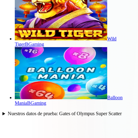
Wild
Tiger
BGaming
Balloon
Mania
BGaming
Nuestros datos de prueba: Gates of Olympus Super Scatter