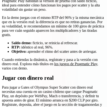
Pragmatic Play habilitan la versión de prueba con saldo ficticio,
ideal para entender cómo funcionan los pagos por scatter y la alta
volatilidad sin gastar un peso.
En la demo juegas con el mismo RTP del 96% y la misma mecánica
que en la versión real: la diferencia es que no retiras ganancias. Por
su volatilidad, te recomendamos un mínimo de 100 giros de práctica
para ver cuán seguido aparecen los multiplicadores y las tiradas
gratis.
Saldo demo:
ficticio, se reinicia al refrescar.
RTP:
idéntico al real, 96%.
Objetivo:
aprender el ritmo del scatter antes de arriesgar.
Cuando entiendas la dinámica, regístrate y pasa a la versión con
dinero real. Explora más títulos en
los juegos de Pragmatic Play
,
varios con demo.
Jugar con dinero real
Para jugar a Gates of Olympus Super Scatter con dinero real
necesitas una cuenta en un casino chileno que cargue Pragmatic
Play, un depósito por WebPay, Mach o transferencia, y definir tu
apuesta antes de girar. El mínimo arranca en $200 CLP por giro.
Regístrate, deposita, abre el juego en la sección de tragamonedas y