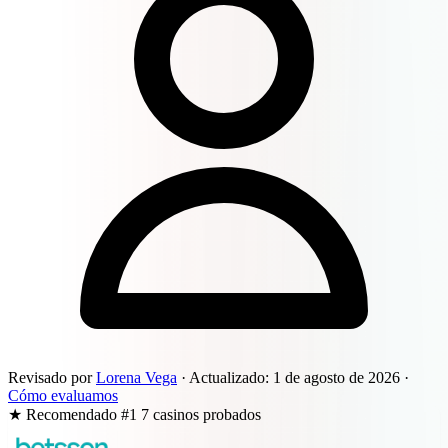
Revisado por
Lorena Vega
·
Actualizado:
1 de agosto de 2026
·
Cómo evaluamos
★ Recomendado #1
7 casinos probados