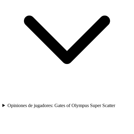
Opiniones de jugadores: Gates of Olympus Super Scatter