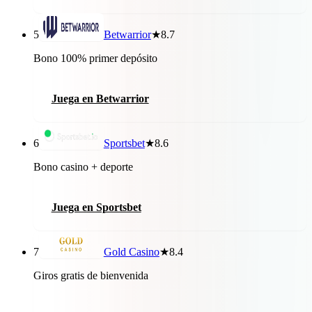
5
Betwarrior
★
8.7
Bono 100% primer depósito
Juega en Betwarrior
6
Sportsbet
★
8.6
Bono casino + deporte
Juega en Sportsbet
7
Gold Casino
★
8.4
Giros gratis de bienvenida