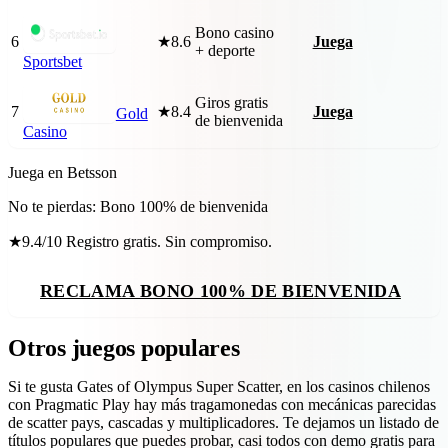
Bono casino
6
★
8.6
Juega
+ deporte
Sportsbet
Giros gratis
7
★
8.4
Juega
Gold
de bienvenida
Casino
Juega en Betsson
No te pierdas: Bono 100% de bienvenida
★
9.4/10
Registro gratis. Sin compromiso.
RECLAMA BONO 100% DE BIENVENIDA
Otros juegos populares
Si te gusta Gates of Olympus Super Scatter, en los casinos chilenos
con Pragmatic Play hay más tragamonedas con mecánicas parecidas
de scatter pays, cascadas y multiplicadores. Te dejamos un listado de
títulos populares que puedes probar, casi todos con demo gratis para