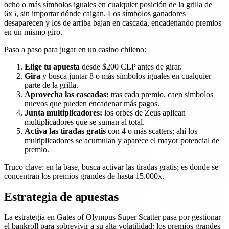
ocho o más símbolos iguales en cualquier posición de la grilla de
6x5, sin importar dónde caigan. Los símbolos ganadores
desaparecen y los de arriba bajan en cascada, encadenando premios
en un mismo giro.
Paso a paso para jugar en un casino chileno:
Elige tu apuesta
desde $200 CLP antes de girar.
Gira
y busca juntar 8 o más símbolos iguales en cualquier
parte de la grilla.
Aprovecha las cascadas:
tras cada premio, caen símbolos
nuevos que pueden encadenar más pagos.
Junta multiplicadores:
los orbes de Zeus aplican
multiplicadores que se suman al total.
Activa las tiradas gratis
con 4 o más scatters; ahí los
multiplicadores se acumulan y aparece el mayor potencial de
premio.
Truco clave: en la base, busca activar las tiradas gratis; es donde se
concentran los premios grandes de hasta 15.000x.
Estrategia de apuestas
La estrategia en Gates of Olympus Super Scatter pasa por gestionar
el bankroll para sobrevivir a su alta volatilidad: los premios grandes