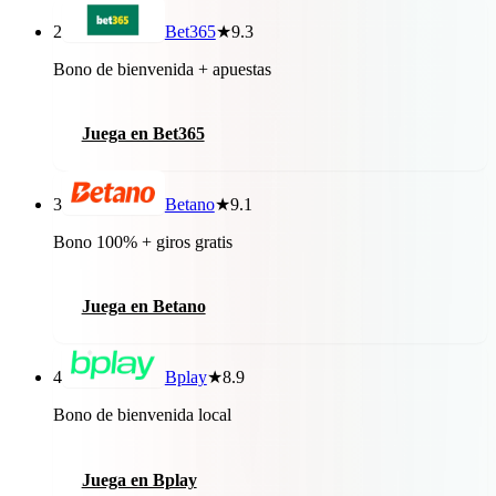
2
Bet365
★
9.3
Bono de bienvenida + apuestas
Juega en Bet365
3
Betano
★
9.1
Bono 100% + giros gratis
Juega en Betano
4
Bplay
★
8.9
Bono de bienvenida local
Juega en Bplay