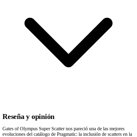
Reseña y opinión
Gates of Olympus Super Scatter nos pareció una de las mejores
evoluciones del catálogo de Pragmatic: la inclusión de scatters en la