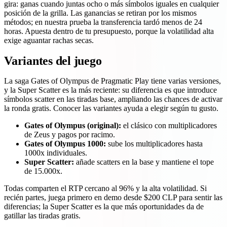
gira: ganas cuando juntas ocho o más símbolos iguales en cualquier
posición de la grilla. Las ganancias se retiran por los mismos
métodos; en nuestra prueba la transferencia tardó menos de 24
horas. Apuesta dentro de tu presupuesto, porque la volatilidad alta
exige aguantar rachas secas.
Variantes del juego
La saga Gates of Olympus de Pragmatic Play tiene varias versiones,
y la Super Scatter es la más reciente: su diferencia es que introduce
símbolos scatter en las tiradas base, ampliando las chances de activar
la ronda gratis. Conocer las variantes ayuda a elegir según tu gusto.
Gates of Olympus (original):
el clásico con multiplicadores
de Zeus y pagos por racimo.
Gates of Olympus 1000:
sube los multiplicadores hasta
1000x individuales.
Super Scatter:
añade scatters en la base y mantiene el tope
de 15.000x.
Todas comparten el RTP cercano al 96% y la alta volatilidad. Si
recién partes, juega primero en demo desde $200 CLP para sentir las
diferencias; la Super Scatter es la que más oportunidades da de
gatillar las tiradas gratis.