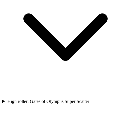
High roller: Gates of Olympus Super Scatter