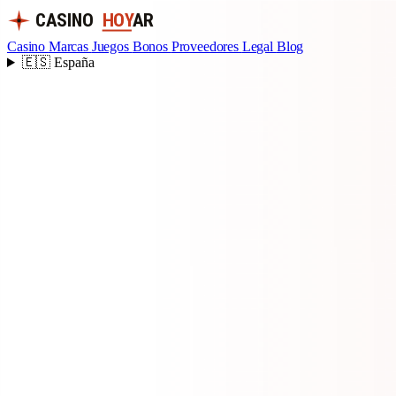
Casino
Marcas
Juegos
Bonos
Proveedores
Legal
Blog
🇪🇸
España