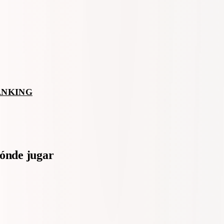
ANKING
dónde jugar