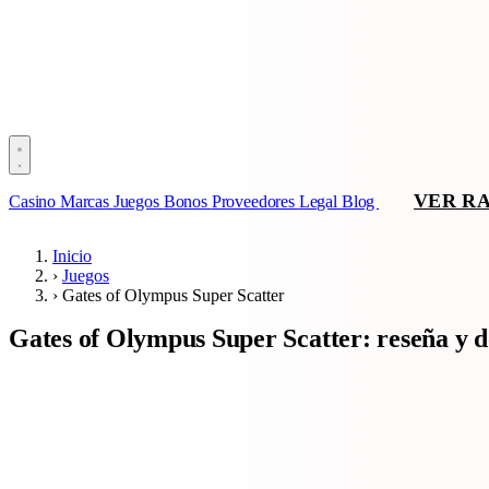
VER R
Casino
Marcas
Juegos
Bonos
Proveedores
Legal
Blog
Inicio
›
Juegos
›
Gates of Olympus Super Scatter
Gates of Olympus Super Scatter: reseña y 