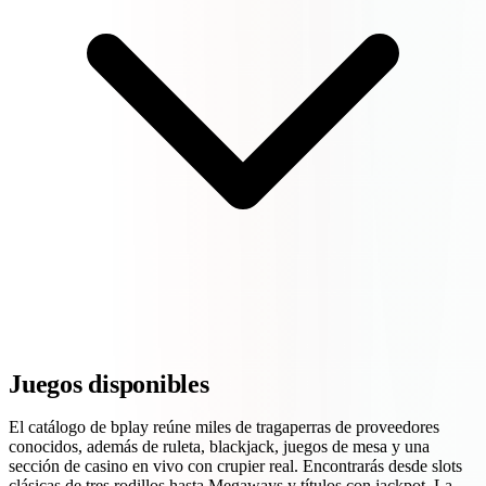
Juegos disponibles
El catálogo de bplay reúne miles de tragaperras de proveedores
conocidos, además de ruleta, blackjack, juegos de mesa y una
sección de casino en vivo con crupier real. Encontrarás desde slots
clásicas de tres rodillos hasta Megaways y títulos con jackpot. La