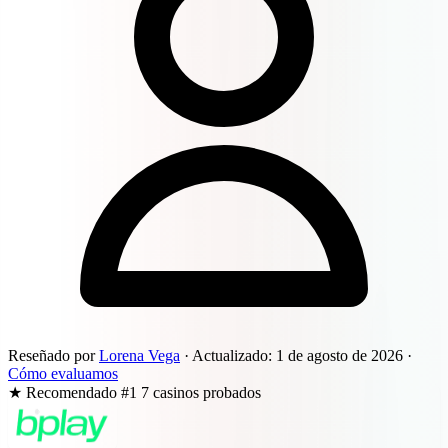
Reseñado por
Lorena Vega
·
Actualizado:
1 de agosto de 2026
·
Cómo evaluamos
★ Recomendado #1
7 casinos probados