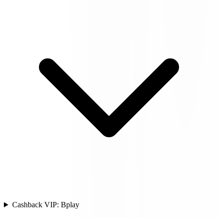
Cashback VIP: Bplay