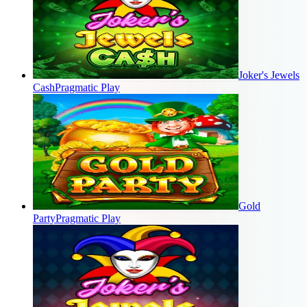
Joker's Jewels
Cash
Pragmatic Play
Gold
Party
Pragmatic Play