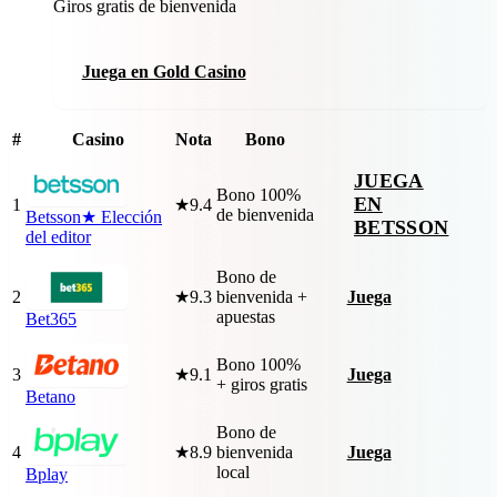
Giros gratis de bienvenida
Juega en Gold Casino
#
Casino
Nota
Bono
JUEGA
Bono 100%
EN
1
★
9.4
de bienvenida
Betsson
★ Elección
BETSSON
del editor
Bono de
2
★
9.3
bienvenida +
Juega
apuestas
Bet365
Bono 100%
3
★
9.1
Juega
+ giros gratis
Betano
Bono de
4
★
8.9
bienvenida
Juega
local
Bplay