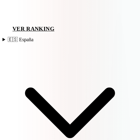
VER RANKING
🇪🇸
España