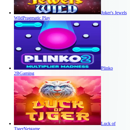
Joker's Jewels
Wild
Pragmatic Play
Plinko
2
BGaming
Luck of
Tiger
Netgame