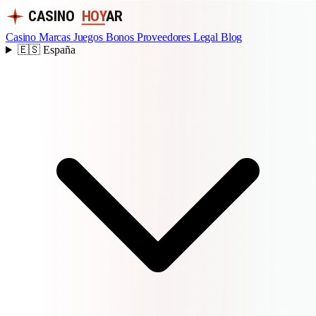
Casino
Marcas
Juegos
Bonos
Proveedores
Legal
Blog
🇪🇸
España