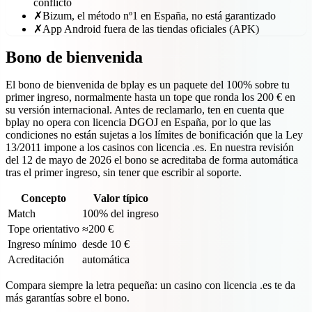
conflicto
✗
Bizum, el método nº1 en España, no está garantizado
✗
App Android fuera de las tiendas oficiales (APK)
Bono de bienvenida
El bono de bienvenida de bplay es un paquete del 100% sobre tu
primer ingreso, normalmente hasta un tope que ronda los 200 € en
su versión internacional. Antes de reclamarlo, ten en cuenta que
bplay no opera con licencia DGOJ en España, por lo que las
condiciones no están sujetas a los límites de bonificación que la Ley
13/2011 impone a los casinos con licencia .es. En nuestra revisión
del 12 de mayo de 2026 el bono se acreditaba de forma automática
tras el primer ingreso, sin tener que escribir al soporte.
Concepto
Valor típico
Match
100% del ingreso
Tope orientativo
≈200 €
Ingreso mínimo
desde 10 €
Acreditación
automática
Compara siempre la letra pequeña: un casino con licencia .es te da
más garantías sobre el bono.