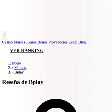
Casino
Marcas
Juegos
Bonos
Proveedores
Legal
Blog
VER RANKING
Inicio
›
Marcas
›
Bplay
Reseña de Bplay