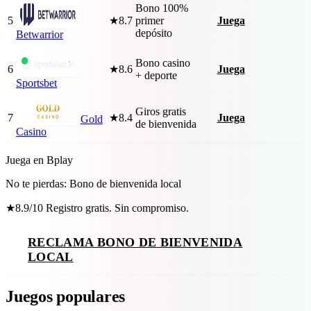
Bono 100%
5
★
8.7
primer
Juega
depósito
Betwarrior
Bono casino
6
★
8.6
Juega
+ deporte
Sportsbet
Giros gratis
7
★
8.4
Juega
Gold
de bienvenida
Casino
Juega en Bplay
No te pierdas: Bono de bienvenida local
★
8.9/10
Registro gratis. Sin compromiso.
RECLAMA BONO DE BIENVENIDA
LOCAL
Juegos populares