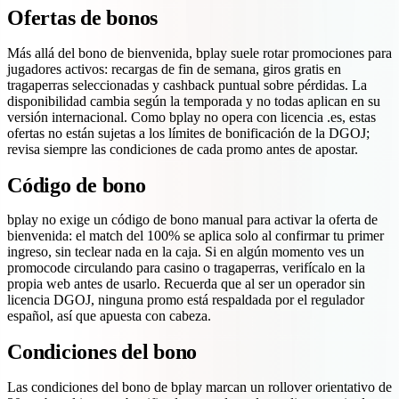
Ofertas de bonos
Más allá del bono de bienvenida, bplay suele rotar promociones para
jugadores activos: recargas de fin de semana, giros gratis en
tragaperras seleccionadas y cashback puntual sobre pérdidas. La
disponibilidad cambia según la temporada y no todas aplican en su
versión internacional. Como bplay no opera con licencia .es, estas
ofertas no están sujetas a los límites de bonificación de la DGOJ;
revisa siempre las condiciones de cada promo antes de apostar.
Código de bono
bplay no exige un código de bono manual para activar la oferta de
bienvenida: el match del 100% se aplica solo al confirmar tu primer
ingreso, sin teclear nada en la caja. Si en algún momento ves un
promocode circulando para casino o tragaperras, verifícalo en la
propia web antes de usarlo. Recuerda que al ser un operador sin
licencia DGOJ, ninguna promo está respaldada por el regulador
español, así que apuesta con cabeza.
Condiciones del bono
Las condiciones del bono de bplay marcan un rollover orientativo de