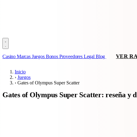
VER R
Casino
Marcas
Juegos
Bonos
Proveedores
Legal
Blog
Inicio
›
Juegos
›
Gates of Olympus Super Scatter
Gates of Olympus Super Scatter: reseña y 