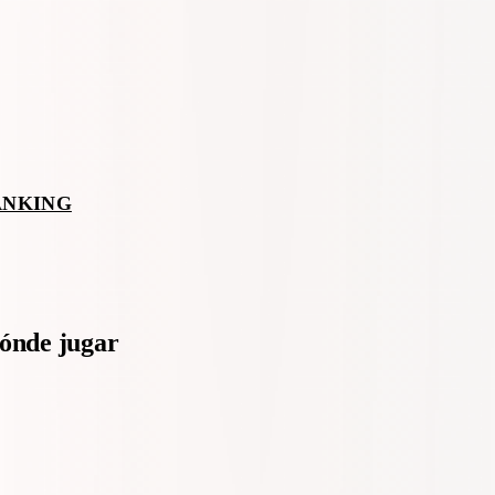
ANKING
dónde jugar