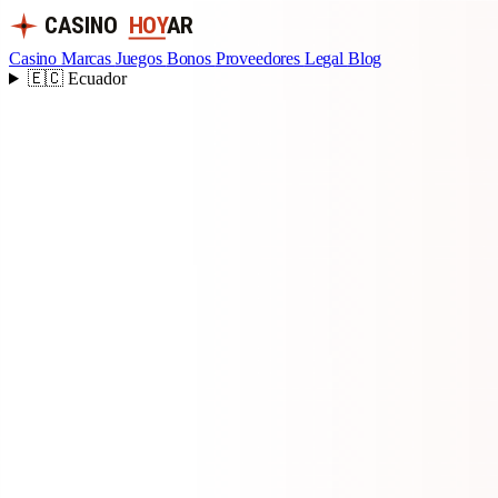
Casino
Marcas
Juegos
Bonos
Proveedores
Legal
Blog
🇪🇨
Ecuador