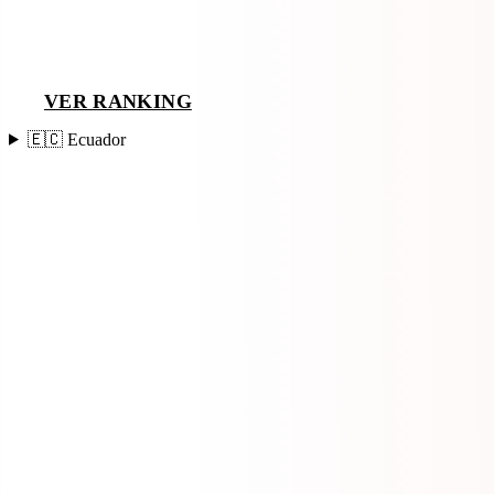
VER RANKING
🇪🇨
Ecuador