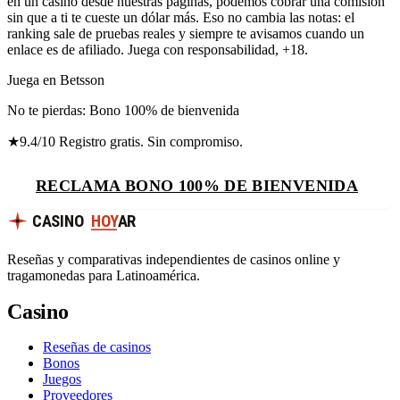
en un casino desde nuestras páginas, podemos cobrar una comisión
sin que a ti te cueste un dólar más. Eso no cambia las notas: el
ranking sale de pruebas reales y siempre te avisamos cuando un
enlace es de afiliado. Juega con responsabilidad, +18.
Juega en Betsson
No te pierdas: Bono 100% de bienvenida
★
9.4/10
Registro gratis. Sin compromiso.
RECLAMA BONO 100% DE BIENVENIDA
Reseñas y comparativas independientes de casinos online y
tragamonedas para Latinoamérica.
Casino
Reseñas de casinos
Bonos
Juegos
Proveedores