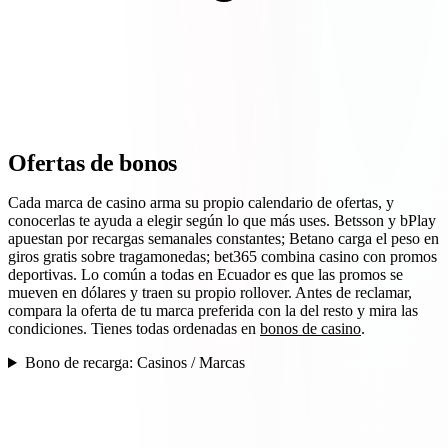
Ofertas de bonos
Cada marca de casino arma su propio calendario de ofertas, y
conocerlas te ayuda a elegir según lo que más uses. Betsson y bPlay
apuestan por recargas semanales constantes; Betano carga el peso en
giros gratis sobre tragamonedas; bet365 combina casino con promos
deportivas. Lo común a todas en Ecuador es que las promos se
mueven en dólares y traen su propio rollover. Antes de reclamar,
compara la oferta de tu marca preferida con la del resto y mira las
condiciones. Tienes todas ordenadas en
bonos de casino
.
Bono de recarga: Casinos / Marcas