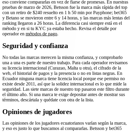
eso conviene compararlas en vez de fiarse de promesas. En nuestras
pruebas de marzo de 2026, Betsson fue la marca más rápida del top
con un retiro de $240 resuelto en 1 h 50 min por Payphone; bet365
y Betano se movieron entre 6 y 14 horas, y las marcas más lentas del
ranking llegaron a 26 horas. La diferencia casi siempre está en el
método y en si tu KYC ya estaba hecho. Revisa el detalle por
operador en
métodos de pago
.
Seguridad y confianza
No todas las marcas merecen la misma confianza, y comprobarlo
una a una es parte de nuestro trabajo. Para cada operador revisamos
su licencia internacional (Curazao, Malta u otra), el cifrado de la
web, el historial de pagos y la presencia o no en listas negras. En
Ecuador ninguna marca tiene licencia local porque ese permiso no
existe desde 2011, así que la solidez internacional es lo que mide la
seguridad. Las siete marcas de nuestro top pasaron este filtro durante
el último año. Si una marca te exige depositar antes de mostrar sus
términos, descártala y quédate con otra de la lista.
Opiniones de jugadores
Las opiniones de los jugadores ecuatorianos varían según la marca,
y eso es justo lo que buscamos al compararlas. Betsson y bet365