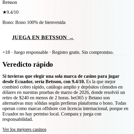
Betsson
★
9.4
/10
Bono:
Bono 100% de bienvenida
JUEGA EN BETSSON →
+18 · Juego responsable · Registro gratis. Sin compromiso.
Veredicto rápido
Si tuvieras que elegir una sola marca de casino para jugar
desde Ecuador, sería Betsson, con 9.4/10.
Es la que mejor
combinó cobro rápido, catálogo amplio y depósitos cómodos en
dólares en nuestras pruebas de marzo de 2026, donde resolvió un
retiro de $240 en menos de 2 horas. bet365 y Betano son
alternativas muy sólidas según prefieras plataforma o bono. Todas
operan como marcas offshore con licencia internacional, porque en
Ecuador no hay permiso local. Compara y juega con
responsabilidad.
Ver los mejores casinos