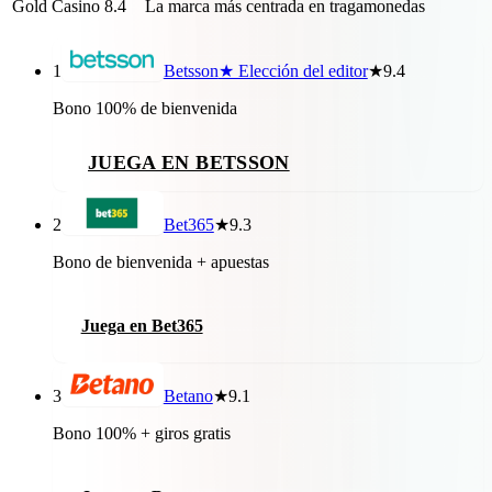
Gold Casino
8.4
La marca más centrada en tragamonedas
1
Betsson
★ Elección del editor
★
9.4
Bono 100% de bienvenida
JUEGA EN BETSSON
2
Bet365
★
9.3
Bono de bienvenida + apuestas
Juega en Bet365
3
Betano
★
9.1
Bono 100% + giros gratis