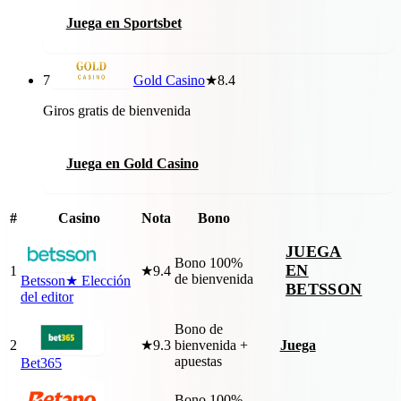
Juega en Sportsbet
7
Gold Casino
★
8.4
Giros gratis de bienvenida
Juega en Gold Casino
#
Casino
Nota
Bono
JUEGA
Bono 100%
EN
1
★
9.4
de bienvenida
Betsson
★ Elección
BETSSON
del editor
Bono de
2
★
9.3
bienvenida +
Juega
apuestas
Bet365
Bono 100%