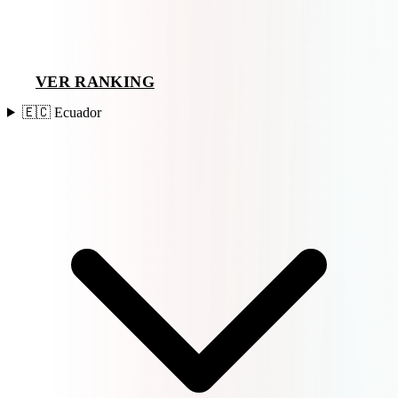
VER RANKING
🇪🇨
Ecuador