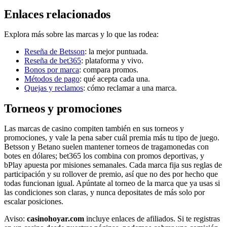
Enlaces relacionados
Explora más sobre las marcas y lo que las rodea:
Reseña de Betsson
: la mejor puntuada.
Reseña de bet365
: plataforma y vivo.
Bonos por marca
: compara promos.
Métodos de pago
: qué acepta cada una.
Quejas y reclamos
: cómo reclamar a una marca.
Torneos y promociones
Las marcas de casino compiten también en sus torneos y
promociones, y vale la pena saber cuál premia más tu tipo de juego.
Betsson y Betano suelen mantener torneos de tragamonedas con
botes en dólares; bet365 los combina con promos deportivas, y
bPlay apuesta por misiones semanales. Cada marca fija sus reglas de
participación y su rollover de premio, así que no des por hecho que
todas funcionan igual. Apúntate al torneo de la marca que ya usas si
las condiciones son claras, y nunca depositates de más solo por
escalar posiciones.
Aviso:
casinohoyar.com
incluye enlaces de afiliados. Si te registras