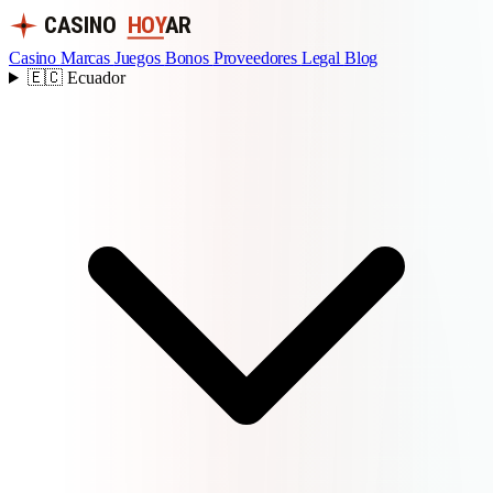
Casino
Marcas
Juegos
Bonos
Proveedores
Legal
Blog
🇪🇨
Ecuador