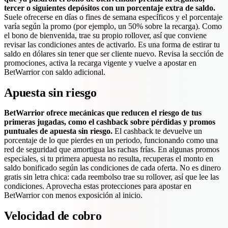
tercer o siguientes depósitos con un porcentaje extra de saldo.
Suele ofrecerse en días o fines de semana específicos y el porcentaje
varía según la promo (por ejemplo, un 50% sobre la recarga). Como
el bono de bienvenida, trae su propio rollover, así que conviene
revisar las condiciones antes de activarlo. Es una forma de estirar tu
saldo en dólares sin tener que ser cliente nuevo. Revisa la sección de
promociones, activa la recarga vigente y vuelve a apostar en
BetWarrior con saldo adicional.
Apuesta sin riesgo
BetWarrior ofrece mecánicas que reducen el riesgo de tus
primeras jugadas, como el cashback sobre pérdidas y promos
puntuales de apuesta sin riesgo.
El cashback te devuelve un
porcentaje de lo que pierdes en un periodo, funcionando como una
red de seguridad que amortigua las rachas frías. En algunas promos
especiales, si tu primera apuesta no resulta, recuperas el monto en
saldo bonificado según las condiciones de cada oferta. No es dinero
gratis sin letra chica: cada reembolso trae su rollover, así que lee las
condiciones. Aprovecha estas protecciones para apostar en
BetWarrior con menos exposición al inicio.
Velocidad de cobro