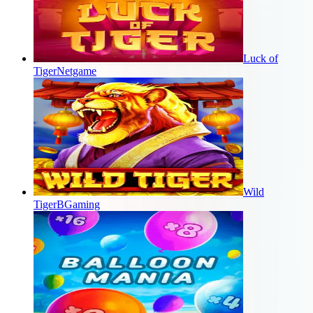
Luck of
Tiger
Netgame
Wild
Tiger
BGaming