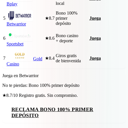
local
Bplay
Bono 100%
5
★
8.7
primer
Juega
depósito
Betwarrior
Bono casino
6
★
8.6
Juega
+ deporte
Sportsbet
Giros gratis
7
★
8.4
Juega
Gold
de bienvenida
Casino
Juega en Betwarrior
No te pierdas: Bono 100% primer depósito
★
8.7/10
Registro gratis. Sin compromiso.
RECLAMA BONO 100% PRIMER
DEPÓSITO