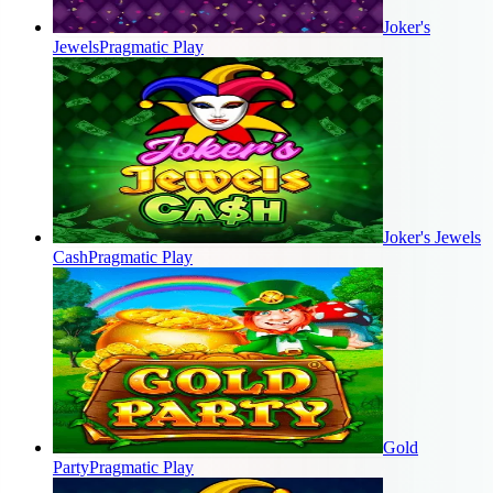
Joker's
Jewels
Pragmatic Play
Joker's Jewels
Cash
Pragmatic Play
Gold
Party
Pragmatic Play