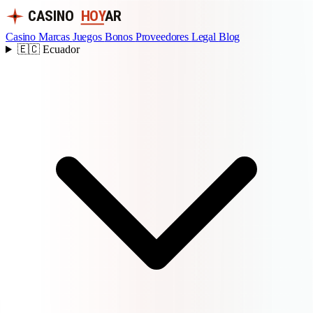
Casino
Marcas
Juegos
Bonos
Proveedores
Legal
Blog
🇪🇨
Ecuador