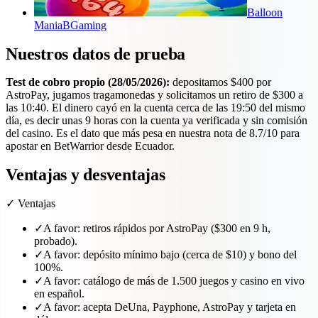
Balloon
Mania
BGaming
Nuestros datos de prueba
Test de cobro propio (28/05/2026):
depositamos $400 por
AstroPay, jugamos tragamonedas y solicitamos un retiro de $300 a
las 10:40. El dinero cayó en la cuenta cerca de las 19:50 del mismo
día, es decir unas 9 horas con la cuenta ya verificada y sin comisión
del casino. Es el dato que más pesa en nuestra nota de 8.7/10 para
apostar en BetWarrior desde Ecuador.
Ventajas y desventajas
✓
Ventajas
✓
A favor: retiros rápidos por AstroPay ($300 en 9 h,
probado).
✓
A favor: depósito mínimo bajo (cerca de $10) y bono del
100%.
✓
A favor: catálogo de más de 1.500 juegos y casino en vivo
en español.
✓
A favor: acepta DeUna, Payphone, AstroPay y tarjeta en