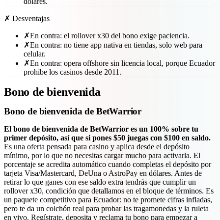
dólares.
✗
Desventajas
✗
En contra: el rollover x30 del bono exige paciencia.
✗
En contra: no tiene app nativa en tiendas, solo web para
celular.
✗
En contra: opera offshore sin licencia local, porque Ecuador
prohíbe los casinos desde 2011.
Bono de bienvenida
Bono de bienvenida de BetWarrior
El bono de bienvenida de BetWarrior es un 100% sobre tu
primer depósito, así que si pones $50 juegas con $100 en saldo.
Es una oferta pensada para casino y aplica desde el depósito
mínimo, por lo que no necesitas cargar mucho para activarla. El
porcentaje se acredita automático cuando completas el depósito por
tarjeta Visa/Mastercard, DeUna o AstroPay en dólares. Antes de
retirar lo que ganes con ese saldo extra tendrás que cumplir un
rollover x30, condición que detallamos en el bloque de términos. Es
un paquete competitivo para Ecuador: no te promete cifras infladas,
pero te da un colchón real para probar las tragamonedas y la ruleta
en vivo. Regístrate, deposita y reclama tu bono para empezar a