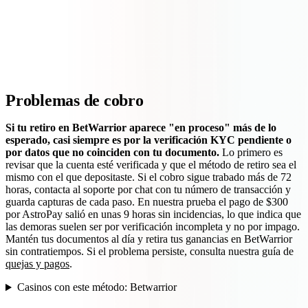
Problemas de cobro
Si tu retiro en BetWarrior aparece "en proceso" más de lo
esperado, casi siempre es por la verificación KYC pendiente o
por datos que no coinciden con tu documento.
Lo primero es
revisar que la cuenta esté verificada y que el método de retiro sea el
mismo con el que depositaste. Si el cobro sigue trabado más de 72
horas, contacta al soporte por chat con tu número de transacción y
guarda capturas de cada paso. En nuestra prueba el pago de $300
por AstroPay salió en unas 9 horas sin incidencias, lo que indica que
las demoras suelen ser por verificación incompleta y no por impago.
Mantén tus documentos al día y retira tus ganancias en BetWarrior
sin contratiempos. Si el problema persiste, consulta nuestra guía de
quejas y pagos
.
Casinos con este método: Betwarrior