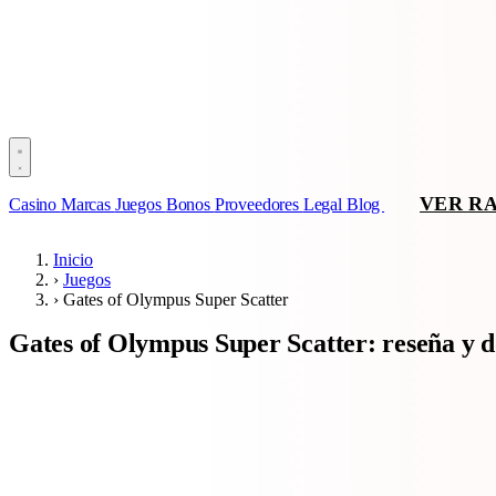
VER R
Casino
Marcas
Juegos
Bonos
Proveedores
Legal
Blog
Inicio
›
Juegos
›
Gates of Olympus Super Scatter
Gates of Olympus Super Scatter: reseña y 