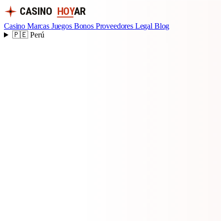
Casino
Marcas
Juegos
Bonos
Proveedores
Legal
Blog
🇵🇪
Perú