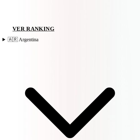
VER RANKING
🇦🇷
Argentina