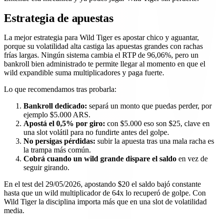
Estrategia de apuestas
La mejor estrategia para Wild Tiger es apostar chico y aguantar,
porque su volatilidad alta castiga las apuestas grandes con rachas
frías largas. Ningún sistema cambia el RTP de 96,06%, pero un
bankroll bien administrado te permite llegar al momento en que el
wild expandible suma multiplicadores y paga fuerte.
Lo que recomendamos tras probarla:
Bankroll dedicado:
separá un monto que puedas perder, por
ejemplo $5.000 ARS.
Apostá el 0,5% por giro:
con $5.000 eso son $25, clave en
una slot volátil para no fundirte antes del golpe.
No persigas pérdidas:
subir la apuesta tras una mala racha es
la trampa más común.
Cobrá cuando un wild grande dispare el saldo
en vez de
seguir girando.
En el test del 29/05/2026, apostando $20 el saldo bajó constante
hasta que un wild multiplicador de 64x lo recuperó de golpe. Con
Wild Tiger la disciplina importa más que en una slot de volatilidad
media.