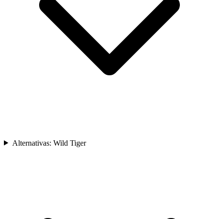
Alternativas: Wild Tiger