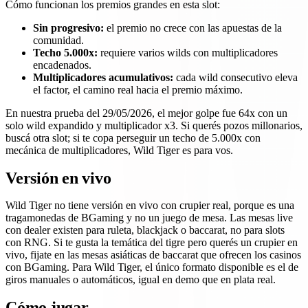
Cómo funcionan los premios grandes en esta slot:
Sin progresivo:
el premio no crece con las apuestas de la
comunidad.
Techo 5.000x:
requiere varios wilds con multiplicadores
encadenados.
Multiplicadores acumulativos:
cada wild consecutivo eleva
el factor, el camino real hacia el premio máximo.
En nuestra prueba del 29/05/2026, el mejor golpe fue 64x con un
solo wild expandido y multiplicador x3. Si querés pozos millonarios,
buscá otra slot; si te copa perseguir un techo de 5.000x con
mecánica de multiplicadores, Wild Tiger es para vos.
Versión en vivo
Wild Tiger no tiene versión en vivo con crupier real, porque es una
tragamonedas de BGaming y no un juego de mesa. Las mesas live
con dealer existen para ruleta, blackjack o baccarat, no para slots
con RNG. Si te gusta la temática del tigre pero querés un crupier en
vivo, fijate en las mesas asiáticas de baccarat que ofrecen los casinos
con BGaming. Para Wild Tiger, el único formato disponible es el de
giros manuales o automáticos, igual en demo que en plata real.
Cómo jugar