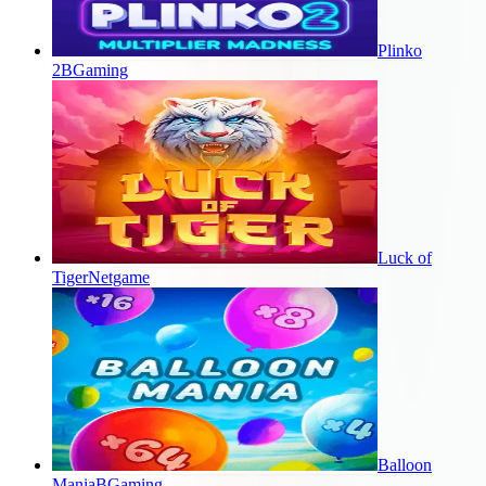
Plinko
2
BGaming
Luck of
Tiger
Netgame
Balloon
Mania
BGaming