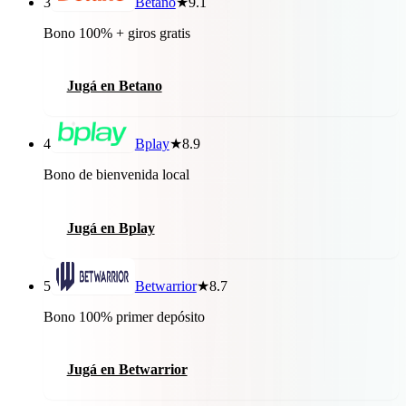
3
Betano
★
9.1
Bono 100% + giros gratis
Jugá en Betano
4
Bplay
★
8.9
Bono de bienvenida local
Jugá en Bplay
5
Betwarrior
★
8.7
Bono 100% primer depósito
Jugá en Betwarrior