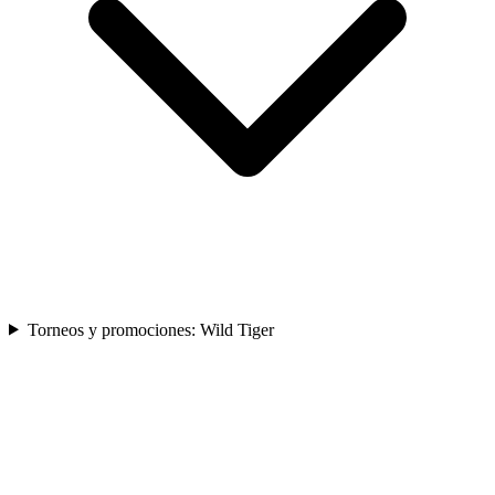
Torneos y promociones: Wild Tiger