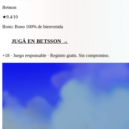
Betsson
★
9.4
/10
Bono:
Bono 100% de bienvenida
JUGÁ EN BETSSON →
+18 · Juego responsable · Registro gratis. Sin compromiso.