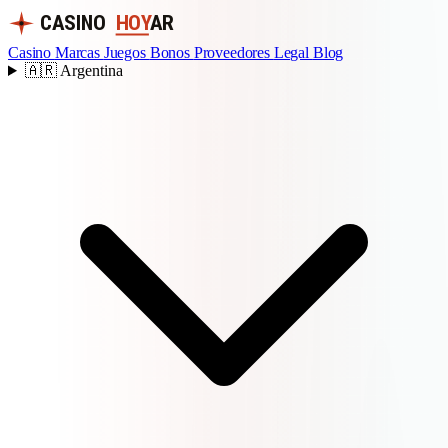
Casino
Marcas
Juegos
Bonos
Proveedores
Legal
Blog
🇦🇷
Argentina