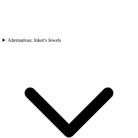
Alternativas: Joker's Jewels