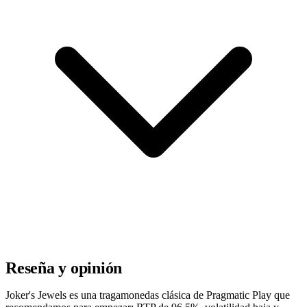
Reseña y opinión
Joker's Jewels es una tragamonedas clásica de Pragmatic Play que