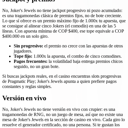
No, Joker's Jewels no tiene jackpot progresivo ni pozo acumulado:
es una tragamonedas clásica de premios fijos, no de bote creciente.
Lo que sí ofrece es un premio máximo fijo de 1.000x tu apuesta, que
se consigue al alinear cinco Jokers (el comodín) en una de las 5
líneas. Con apuesta mínima de COP $400, ese tope equivale a COP
$400.000 en un solo giro.
Sin progresivo:
el premio no crece con las apuestas de otros
jugadores.
Tope fijo:
1.000x la apuesta, el combo de cinco comodines.
Pagos frecuentes:
la volatilidad baja entrega premios chicos
seguido, no un gran bote.
Si buscas jackpots reales, en el casino encuentras slots progresivas
de Pragmatic Play; Joker's Jewels apunta a quien prefiere pagos
constantes y reglas simples.
Versión en vivo
No, Joker's Jewels no tiene versión en vivo con crupier: es una
tragamonedas de RNG, no un juego de mesa, así que no existe una
mesa de Joker's Jewels en la sección de casino en vivo. Cada giro lo
resuelve el generador certificado, no una persona. Si te gustan los