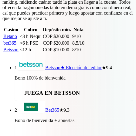
ranking, midiendo cuánto tardó la plata en llegar a la cuenta. Todos
ofrecen la tragamonedas tanto en demo gratis como con dinero real,
así que puedes practicar primero y luego apostar con confianza en el
que mejor se ajuste a ti.
Casino
Cobro
Depósito mín.
Nota
Betano
<3 h Nequi
COP $20.000
9/10
bet365
<6 h PSE
COP $20.000
8,5/10
Betsson
<12 h
COP $10.000
8/10
1
Betsson
★ Elección del editor
★
9.4
Bono 100% de bienvenida
JUEGA EN BETSSON
2
Bet365
★
9.3
Bono de bienvenida + apuestas