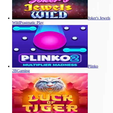
Joker's Jewels
Wild
Pragmatic Play
Plinko
2
BGaming