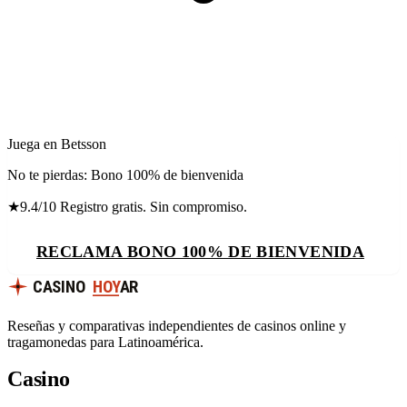
Juega en Betsson
No te pierdas: Bono 100% de bienvenida
★
9.4/10
Registro gratis. Sin compromiso.
RECLAMA BONO 100% DE BIENVENIDA
Reseñas y comparativas independientes de casinos online y
tragamonedas para Latinoamérica.
Casino