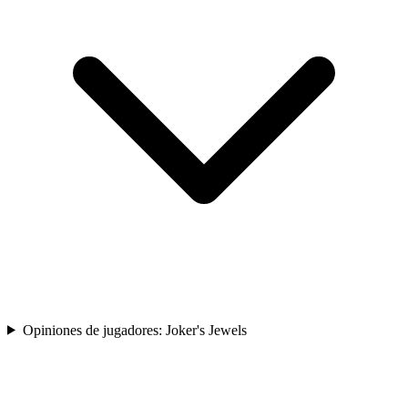
Opiniones de jugadores: Joker's Jewels