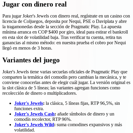
Jugar con dinero real
Para jugar Joker's Jewels con dinero real, regístrate en un casino con
licencia de Coljuegos, deposita por Nequi, PSE o Daviplata y abre
la tragamonedas desde la sección de Pragmatic Play. La apuesta
mínima arranca en COP $400 por giro, ideal para estirar el bankroll
en esta slot de volatilidad baja. Tras verificar tu cuenta, retira tus
ganancias al mismo método: en nuestra prueba el cobro por Nequi
llegó en menos de 3 horas.
Variantes del juego
Joker's Jewels tiene varias secuelas oficiales de Pragmatic Play que
comparten la temática del comodín pero cambian la mecánica, y te
conviene conocerlas antes de elegir cuál jugar. La versión original es
la slot clásica de 5 líneas; las variantes agregan funciones como
recolección de dinero o multiplicadores.
Joker's Jewels
:
la clásica, 5 líneas fijas, RTP 96,5%, sin
funciones extra.
Joker's Jewels Cash
:
añade símbolos de dinero y un
comodín recolector, RTP 96%.
Joker's Jewels Wild
:
suma comodines expansivos y más
volatilidad.