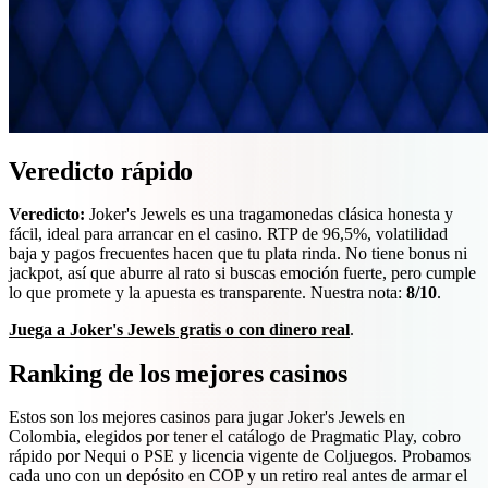
Veredicto rápido
Veredicto:
Joker's Jewels es una tragamonedas clásica honesta y
fácil, ideal para arrancar en el casino. RTP de 96,5%, volatilidad
baja y pagos frecuentes hacen que tu plata rinda. No tiene bonus ni
jackpot, así que aburre al rato si buscas emoción fuerte, pero cumple
lo que promete y la apuesta es transparente. Nuestra nota:
8/10
.
Juega a Joker's Jewels gratis o con dinero real
.
Ranking de los mejores casinos
Estos son los mejores casinos para jugar Joker's Jewels en
Colombia, elegidos por tener el catálogo de Pragmatic Play, cobro
rápido por Nequi o PSE y licencia vigente de Coljuegos. Probamos
cada uno con un depósito en COP y un retiro real antes de armar el