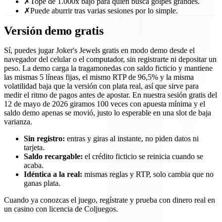
✗
Tope de 1.000x bajo para quien busca golpes grandes.
✗
Puede aburrir tras varias sesiones por lo simple.
Versión demo gratis
Sí, puedes jugar Joker's Jewels gratis en modo demo desde el
navegador del celular o el computador, sin registrarte ni depositar un
peso. La demo carga la tragamonedas con saldo ficticio y mantiene
las mismas 5 líneas fijas, el mismo RTP de 96,5% y la misma
volatilidad baja que la versión con plata real, así que sirve para
medir el ritmo de pagos antes de apostar. En nuestra sesión gratis del
12 de mayo de 2026 giramos 100 veces con apuesta mínima y el
saldo demo apenas se movió, justo lo esperable en una slot de baja
varianza.
Sin registro:
entras y giras al instante, no piden datos ni
tarjeta.
Saldo recargable:
el crédito ficticio se reinicia cuando se
acaba.
Idéntica a la real:
mismas reglas y RTP, solo cambia que no
ganas plata.
Cuando ya conozcas el juego, regístrate y prueba con dinero real en
un casino con licencia de Coljuegos.