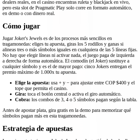
dealers reales, en el casino encuentras ruleta y blackjack en vivo,
pero esta slot de Pragmatic Play solo corre en formato automático,
en demo o con dinero real.
Cómo jugar
Jugar Joker's Jewels es de los procesos más sencillos en
tragamonedas: eliges tu apuesta, giras los 5 rodillos y ganas si
alineas tres o más símbolos iguales en cualquiera de las 5 líneas fijas.
No hay que elegir líneas ni activar nada, el juego paga de izquierda
a derecha de forma automática. El comodín (el Joker) sustituye a
cualquier símbolo y es el de mayor pago: cinco Jokers entregan el
premio máximo de 1.000x tu apuesta.
Elige la apuesta:
usa + y − para ajustar entre COP $400 y el
tope que permita el casino.
Gira:
toca el botón central o activa el giro automático.
Cobra:
los combos de 3, 4 o 5 símbolos pagan según la tabla.
Antes de apostar plata, gira gratis en la demo para memorizar qué
símbolos pagan más en esta tragamonedas.
Estrategia de apuestas