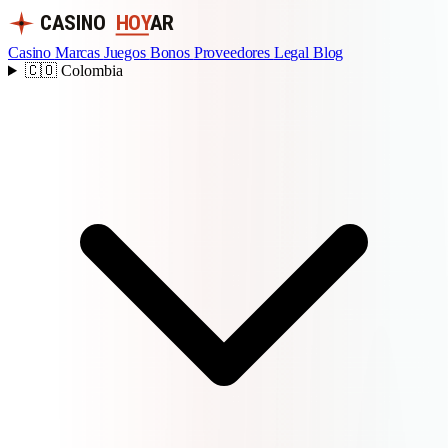
Casino
Marcas
Juegos
Bonos
Proveedores
Legal
Blog
🇨🇴
Colombia