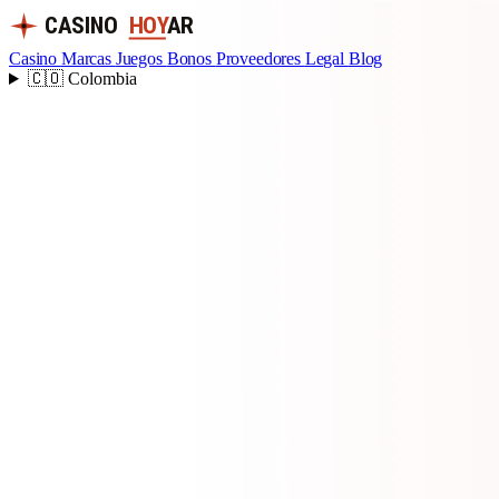
Casino
Marcas
Juegos
Bonos
Proveedores
Legal
Blog
🇨🇴
Colombia