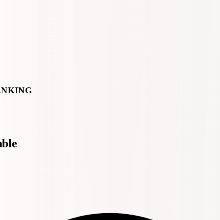
ANKING
able