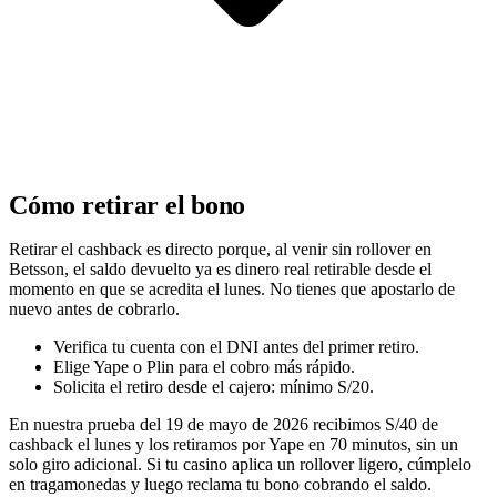
Cómo retirar el bono
Retirar el cashback es directo porque, al venir sin rollover en
Betsson, el saldo devuelto ya es dinero real retirable desde el
momento en que se acredita el lunes. No tienes que apostarlo de
nuevo antes de cobrarlo.
Verifica tu cuenta con el DNI antes del primer retiro.
Elige Yape o Plin para el cobro más rápido.
Solicita el retiro desde el cajero: mínimo S/20.
En nuestra prueba del 19 de mayo de 2026 recibimos S/40 de
cashback el lunes y los retiramos por Yape en 70 minutos, sin un
solo giro adicional. Si tu casino aplica un rollover ligero, cúmplelo
en tragamonedas y luego reclama tu bono cobrando el saldo.