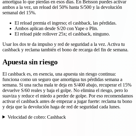
amortigua lo que pierdas en esos días. En Betsson puedes activar
ambos a la vez, un reload del 50% hasta S/500 y la devolución
semanal del 15%.
El reload premia el ingreso; el cashback, las pérdidas.
Ambos aplican desde S/20 con Yape o Plin.
El reload pide rollover 25x; el cashback, ninguno.
Usar los dos te da impulso y red de seguridad a la vez. Activa tu
cashback y reclama también el bono de recarga del fin de semana.
Apuesta sin riesgo
El cashback es, en esencia, una apuesta sin riesgo continua:
funciona como un seguro que amortigua tus pérdidas semana a
semana. Si una racha mala te deja en S/400 abajo, recuperar el 15%
devuelve S/60 reales y baja el golpe. No elimina el riesgo, pero lo
suaviza y reduce el miedo a perder de golpe. Por eso recomendamos
activar el cashback antes de empezar a jugar fuerte: reclama tu bono
y deja que la devolución haga de red de seguridad cada lunes.
Velocidad de cobro: Cashback