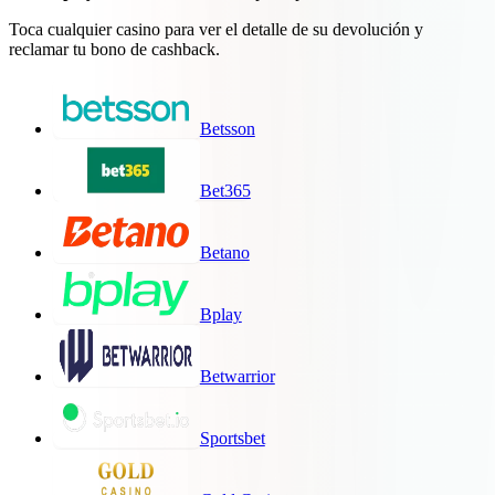
Toca cualquier casino para ver el detalle de su devolución y
reclamar tu bono de cashback.
Betsson
Bet365
Betano
Bplay
Betwarrior
Sportsbet