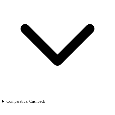
Comparativa: Cashback