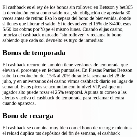
El cashback es el rey de los bonos sin rollover: en Betsson y bet365
la devolución entra como saldo real, sin obligación de apostarla 30
veces antes de retirar. Eso lo separa del bono de bienvenida, donde
sí tienes que liberar el saldo. Si te devuelven el 15% de S/400, esos
S/60 los cobras por Yape el mismo lunes. Cuando elijas casino,
prioriza el cashback marcado "sin rollover" y reclama tu bono
sabiendo que cada sol devuelto es tuyo de inmediato.
Bonos de temporada
El cashback recurrente también tiene versiones de temporada que
elevan el porcentaje en fechas puntuales. En Fiestas Patrias Betsson
sube la devolución del 15% al 20% durante la semana del 28 de
julio, y en aniversarios del casino vimos cashback diario en lugar de
semanal. Estos picos se acumulan con tu nivel VIP, así que un
jugador alto puede rozar el 25% temporal. Apunta tu correo a las
alertas y activa el cashback de temporada para reclamar el extra
cuando aparezca.
Bono de recarga
El cashback se combina muy bien con el bono de recarga: mientras
el reload duplica tus depósitos del fin de semana, el cashback