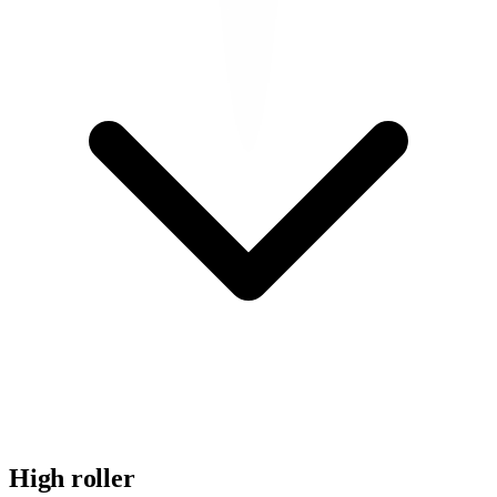
High roller