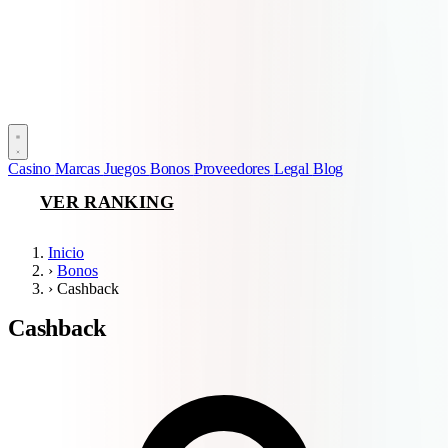
Casino
Marcas
Juegos
Bonos
Proveedores
Legal
Blog
VER RANKING
Inicio
›
Bonos
›
Cashback
Cashback