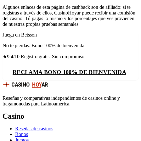
Algunos enlaces de esta página de cashback son de afiliado: si te
registras a través de ellos, CasinoHoyar puede recibir una comisión
del casino. Tú pagas lo mismo y los porcentajes que ves provienen
de nuestras propias pruebas semanales.
Juega en Betsson
No te pierdas: Bono 100% de bienvenida
★
9.4/10
Registro gratis. Sin compromiso.
RECLAMA BONO 100% DE BIENVENIDA
Reseñas y comparativas independientes de casinos online y
tragamonedas para Latinoamérica.
Casino
Reseñas de casinos
Bonos
Juegos