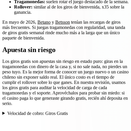
Tragamonedas:
suelen rotar el juego destacado de la semana.
Rollover:
similar al de los giros de bienvenida, x35 sobre la
ganancia.
En mayo de 2026,
Betano
y
Betsson
tenían las recargas de giros
más frecuentes. Si juegas tragamonedas con regularidad, una tanda
de giros gratis semanal rinde mucho más a la larga que un único
paquete de bienvenida.
Apuesta sin riesgo
Los giros gratis son apuestas sin riesgo en estado puro: giras en la
tragamonedas con dinero de la casa y, si no sale nada, no pierdes un
peso tuyo. Es la mejor forma de conocer un juego nuevo o un casino
chileno sin exponer saldo real. El único costo es el tiempo de
cumplir el rollover sobre lo que ganes. En nuestra revisión, usamos
los giros gratis para auditar la velocidad de carga de cada
tragamonedas y el soporte. Aprovéchalos para probar sin miedo: si
el casino paga lo que generaste girando gratis, recién ahí deposita en
serio.
Velocidad de cobro: Giros Gratis