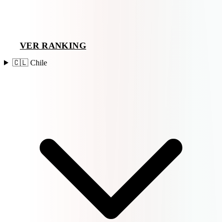
VER RANKING
🇨🇱
Chile