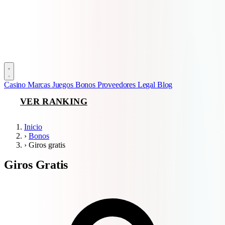
Casino
Marcas
Juegos
Bonos
Proveedores
Legal
Blog
VER RANKING
Inicio
›
Bonos
›
Giros gratis
Giros Gratis