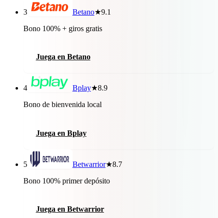
3
Betano
★
9.1
Bono 100% + giros gratis
Juega en Betano
4
Bplay
★
8.9
Bono de bienvenida local
Juega en Bplay
5
Betwarrior
★
8.7
Bono 100% primer depósito
Juega en Betwarrior