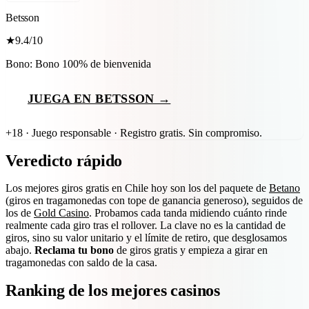
Betsson
★
9.4
/10
Bono:
Bono 100% de bienvenida
JUEGA EN BETSSON →
+18 · Juego responsable · Registro gratis. Sin compromiso.
Veredicto rápido
Los mejores giros gratis en Chile hoy son los del paquete de
Betano
(giros en tragamonedas con tope de ganancia generoso), seguidos de
los de
Gold Casino
. Probamos cada tanda midiendo cuánto rinde
realmente cada giro tras el rollover. La clave no es la cantidad de
giros, sino su valor unitario y el límite de retiro, que desglosamos
abajo.
Reclama tu bono
de giros gratis y empieza a girar en
tragamonedas con saldo de la casa.
Ranking de los mejores casinos