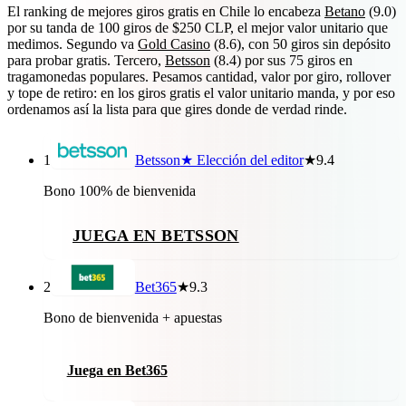
El ranking de mejores giros gratis en Chile lo encabeza
Betano
(9.0)
por su tanda de 100 giros de $250 CLP, el mejor valor unitario que
medimos. Segundo va
Gold Casino
(8.6), con 50 giros sin depósito
para probar gratis. Tercero,
Betsson
(8.4) por sus 75 giros en
tragamonedas populares. Pesamos cantidad, valor por giro, rollover
y tope de retiro: en los giros gratis el valor unitario manda, y por eso
ordenamos así la lista para que gires donde de verdad rinde.
1
Betsson
★ Elección del editor
★
9.4
Bono 100% de bienvenida
JUEGA EN BETSSON
2
Bet365
★
9.3
Bono de bienvenida + apuestas
Juega en Bet365