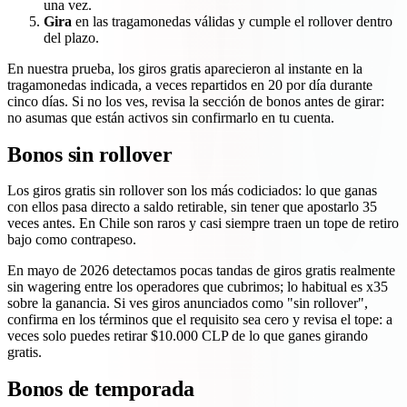
una vez.
Gira
en las tragamonedas válidas y cumple el rollover dentro
del plazo.
En nuestra prueba, los giros gratis aparecieron al instante en la
tragamonedas indicada, a veces repartidos en 20 por día durante
cinco días. Si no los ves, revisa la sección de bonos antes de girar:
no asumas que están activos sin confirmarlo en tu cuenta.
Bonos sin rollover
Los giros gratis sin rollover son los más codiciados: lo que ganas
con ellos pasa directo a saldo retirable, sin tener que apostarlo 35
veces antes. En Chile son raros y casi siempre traen un tope de retiro
bajo como contrapeso.
En mayo de 2026 detectamos pocas tandas de giros gratis realmente
sin wagering entre los operadores que cubrimos; lo habitual es x35
sobre la ganancia. Si ves giros anunciados como "sin rollover",
confirma en los términos que el requisito sea cero y revisa el tope: a
veces solo puedes retirar $10.000 CLP de lo que ganes girando
gratis.
Bonos de temporada