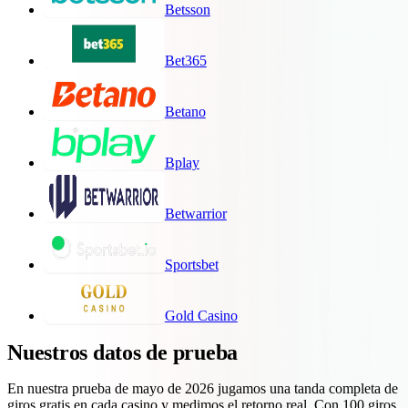
Betsson
Bet365
Betano
Bplay
Betwarrior
Sportsbet
Gold Casino
Nuestros datos de prueba
En nuestra prueba de mayo de 2026 jugamos una tanda completa de
giros gratis en cada casino y medimos el retorno real. Con 100 giros