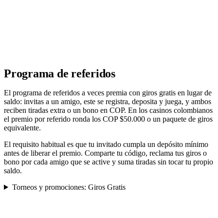
Programa de referidos
El programa de referidos a veces premia con giros gratis en lugar de
saldo: invitas a un amigo, este se registra, deposita y juega, y ambos
reciben tiradas extra o un bono en COP. En los casinos colombianos
el premio por referido ronda los COP $50.000 o un paquete de giros
equivalente.
El requisito habitual es que tu invitado cumpla un depósito mínimo
antes de liberar el premio. Comparte tu código, reclama tus giros o
bono por cada amigo que se active y suma tiradas sin tocar tu propio
saldo.
Torneos y promociones: Giros Gratis