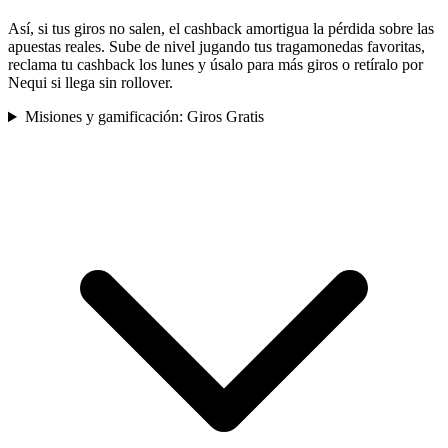
Así, si tus giros no salen, el cashback amortigua la pérdida sobre las
apuestas reales. Sube de nivel jugando tus tragamonedas favoritas,
reclama tu cashback los lunes y úsalo para más giros o retíralo por
Nequi si llega sin rollover.
Misiones y gamificación: Giros Gratis