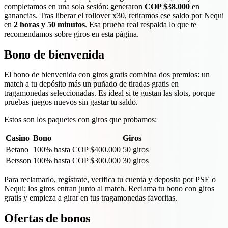
completamos en una sola sesión: generaron
COP $38.000
en
ganancias. Tras liberar el rollover x30, retiramos ese saldo por Nequi
en
2 horas y 50 minutos
. Esa prueba real respalda lo que te
recomendamos sobre giros en esta página.
Bono de bienvenida
El bono de bienvenida con giros gratis combina dos premios: un
match a tu depósito más un puñado de tiradas gratis en
tragamonedas seleccionadas. Es ideal si te gustan las slots, porque
pruebas juegos nuevos sin gastar tu saldo.
Estos son los paquetes con giros que probamos:
Casino
Bono
Giros
Betano
100% hasta COP $400.000
50 giros
Betsson
100% hasta COP $300.000
30 giros
Para reclamarlo, regístrate, verifica tu cuenta y deposita por PSE o
Nequi; los giros entran junto al match. Reclama tu bono con giros
gratis y empieza a girar en tus tragamonedas favoritas.
Ofertas de bonos