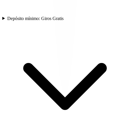
Depósito mínimo: Giros Gratis