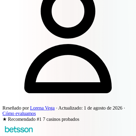
Reseñado por
Lorena Vega
·
Actualizado:
1 de agosto de 2026
·
Cómo evaluamos
★ Recomendado #1
7 casinos probados