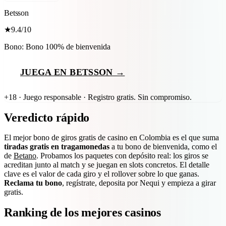
Betsson
★
9.4
/10
Bono:
Bono 100% de bienvenida
JUEGA EN BETSSON →
+18 · Juego responsable · Registro gratis. Sin compromiso.
Veredicto rápido
El mejor bono de giros gratis de casino en Colombia es el que suma
tiradas gratis en tragamonedas
a tu bono de bienvenida, como el
de
Betano
. Probamos los paquetes con depósito real: los giros se
acreditan junto al match y se juegan en slots concretos. El detalle
clave es el valor de cada giro y el rollover sobre lo que ganas.
Reclama tu bono
, regístrate, deposita por Nequi y empieza a girar
gratis.
Ranking de los mejores casinos