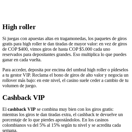
High roller
Si juegas con apuestas altas en tragamonedas, los paquetes de giros
gratis para high roller te dan tiradas de mayor valor: en vez de giros
de COP $400, vimos giros de hasta COP $5.000 cada uno
reservados para depositantes grandes. Eso multiplica lo que puedes
ganar en cada vuelta.
Para acceder, deposita por encima del umbral high roller o pídeselos
a tu gestor VIP. Reclama el bono de giros de alto valor y negocia un
rollover más bajo: en este nivel, el casino suele ceder a cambio de tu
volumen de juego.
Cashback VIP
El
cashback VIP
se combina muy bien con los giros gratis:
mientras los giros te dan tiradas extra, el cashback te devuelve un
porcentaje de lo que pierdes apostándolos. En los casinos
colombianos va del 5% al 15% según tu nivel y se acredita cada
semana.