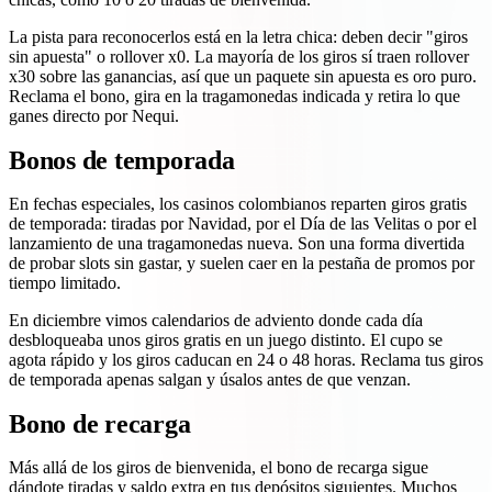
La pista para reconocerlos está en la letra chica: deben decir "giros
sin apuesta" o rollover x0. La mayoría de los giros sí traen rollover
x30 sobre las ganancias, así que un paquete sin apuesta es oro puro.
Reclama el bono, gira en la tragamonedas indicada y retira lo que
ganes directo por Nequi.
Bonos de temporada
En fechas especiales, los casinos colombianos reparten giros gratis
de temporada: tiradas por Navidad, por el Día de las Velitas o por el
lanzamiento de una tragamonedas nueva. Son una forma divertida
de probar slots sin gastar, y suelen caer en la pestaña de promos por
tiempo limitado.
En diciembre vimos calendarios de adviento donde cada día
desbloqueaba unos giros gratis en un juego distinto. El cupo se
agota rápido y los giros caducan en 24 o 48 horas. Reclama tus giros
de temporada apenas salgan y úsalos antes de que venzan.
Bono de recarga
Más allá de los giros de bienvenida, el bono de recarga sigue
dándote tiradas y saldo extra en tus depósitos siguientes. Muchos