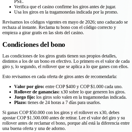
PSE.
Verifica que el casino confirme los giros antes de jugar.
Usa los giros en la tragamonedas indicada por la promo.
Revisamos los códigos vigentes en mayo de 2026; uno caducado se
rechaza al instante. Reclama tu bono con el código correcto y
empieza a girar gratis en las slots del casino.
Condiciones del bono
Las condiciones de los giros gratis tienen sus propios detalles,
distintos a los de un bono en efectivo. Lo primero es el valor de cada
giro y, lo segundo, el rollover que se aplica a lo que ganes con ellos.
Esto revisamos en cada oferta de giros antes de recomendarla:
Valor por giro:
entre COP $400 y COP $1.000 cada uno.
Rollover de ganancias:
x30 sobre lo que generen los giros.
Juego fijo:
los giros solo valen en la tragamonedas indicada.
Plazo:
tienes de 24 horas a 7 días para usarlos.
Si ganas COP $50.000 con los giros y el rollover es x30, debes
apostar COP $1.500.000 antes de retirar. Lee el valor del giro y su
rollover antes de reclamar el bono, porque ahí está la diferencia entre
una buena oferta y una de adorno.