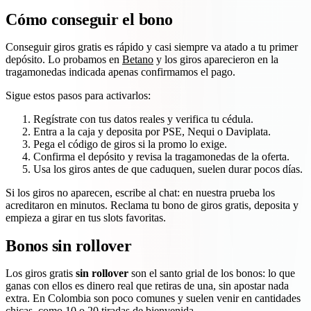
Cómo conseguir el bono
Conseguir giros gratis es rápido y casi siempre va atado a tu primer
depósito. Lo probamos en
Betano
y los giros aparecieron en la
tragamonedas indicada apenas confirmamos el pago.
Sigue estos pasos para activarlos:
Regístrate con tus datos reales y verifica tu cédula.
Entra a la caja y deposita por PSE, Nequi o Daviplata.
Pega el código de giros si la promo lo exige.
Confirma el depósito y revisa la tragamonedas de la oferta.
Usa los giros antes de que caduquen, suelen durar pocos días.
Si los giros no aparecen, escribe al chat: en nuestra prueba los
acreditaron en minutos. Reclama tu bono de giros gratis, deposita y
empieza a girar en tus slots favoritas.
Bonos sin rollover
Los giros gratis
sin rollover
son el santo grial de los bonos: lo que
ganas con ellos es dinero real que retiras de una, sin apostar nada
extra. En Colombia son poco comunes y suelen venir en cantidades
chicas, como 10 o 20 tiradas de bienvenida.