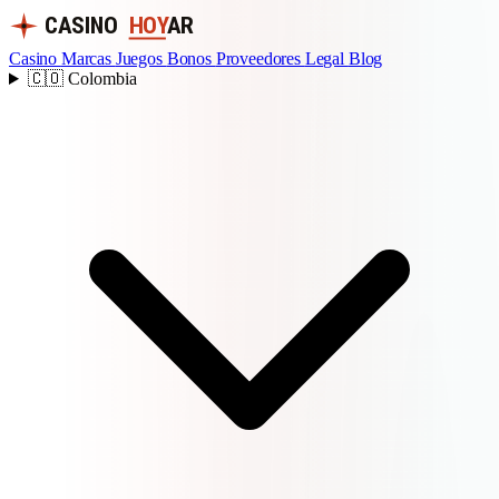
Casino
Marcas
Juegos
Bonos
Proveedores
Legal
Blog
🇨🇴
Colombia