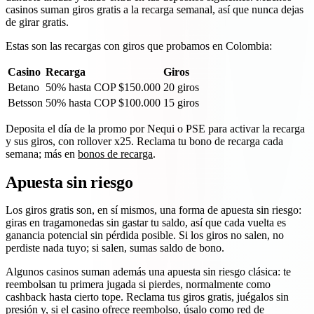
casinos suman giros gratis a la recarga semanal, así que nunca dejas
de girar gratis.
Estas son las recargas con giros que probamos en Colombia:
Casino
Recarga
Giros
Betano
50% hasta COP $150.000
20 giros
Betsson
50% hasta COP $100.000
15 giros
Deposita el día de la promo por Nequi o PSE para activar la recarga
y sus giros, con rollover x25. Reclama tu bono de recarga cada
semana; más en
bonos de recarga
.
Apuesta sin riesgo
Los giros gratis son, en sí mismos, una forma de apuesta sin riesgo:
giras en tragamonedas sin gastar tu saldo, así que cada vuelta es
ganancia potencial sin pérdida posible. Si los giros no salen, no
perdiste nada tuyo; si salen, sumas saldo de bono.
Algunos casinos suman además una apuesta sin riesgo clásica: te
reembolsan tu primera jugada si pierdes, normalmente como
cashback hasta cierto tope. Reclama tus giros gratis, juégalos sin
presión y, si el casino ofrece reembolso, úsalo como red de