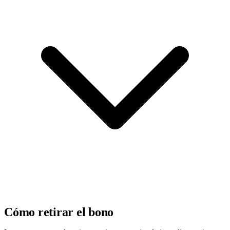
Cómo retirar el bono