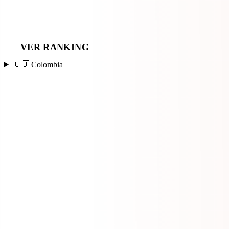
VER RANKING
🇨🇴
Colombia