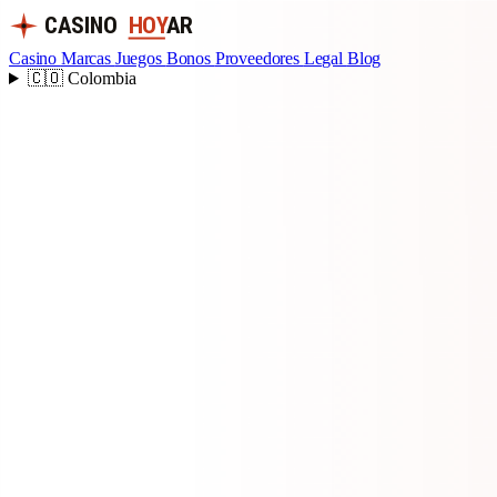
Casino
Marcas
Juegos
Bonos
Proveedores
Legal
Blog
🇨🇴
Colombia