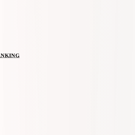
ANKING