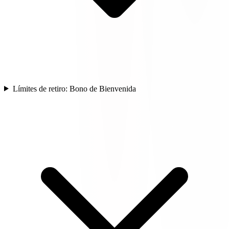
Límites de retiro: Bono de Bienvenida