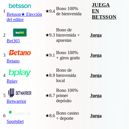
JUEGA
Bono 100%
EN
1
★
9.4
de bienvenida
Betsson
★ Elección
BETSSON
del editor
Bono de
2
★
9.3
bienvenida +
Juega
apuestas
Bet365
Bono 100%
3
★
9.1
Juega
+ giros gratis
Betano
Bono de
4
★
8.9
bienvenida
Juega
local
Bplay
Bono 100%
5
★
8.7
primer
Juega
depósito
Betwarrior
Bono casino
6
★
8.6
Juega
+ deporte
Sportsbet