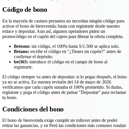
Código de bono
En la mayoría de casinos peruanos no necesitas ningún código para
activar el bono de bienvenida: basta con registrarte desde nuestro
enlace y depositar. Aun así, algunos operadores piden un
promocódigo en el cupón del cajero para liberar la oferta completa.
Betsson:
sin código, el 100% hasta S/1.500 se aplica solo.
Betano:
escribe el código en "¿Tienes un cupón?" antes de
confirmar el depósito.
bet365:
introduce el código en el campo de bono al
registrarte.
El código siempre va antes de depositar; si lo pegas después, el bono
ya no se activa. En nuestra revisión del 14 de mayo de 2026
verificamos que cada cupón sumaba el 100% prometido. Si dudas,
regístrate y pega el código antes de pulsar "Depositar" para reclamar
tu bono.
Condiciones del bono
El bono de bienvenida exige cumplir un rollover antes de poder
retirar las ganancias, y en Perú las condiciones más comunes rondan