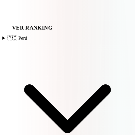
VER RANKING
🇵🇪
Perú