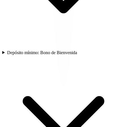
Depósito mínimo: Bono de Bienvenida