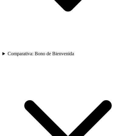
Comparativa: Bono de Bienvenida