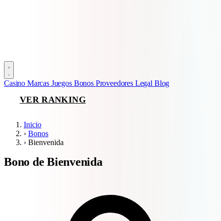
Casino
Marcas
Juegos
Bonos
Proveedores
Legal
Blog
VER RANKING
Inicio
›
Bonos
›
Bienvenida
Bono de Bienvenida