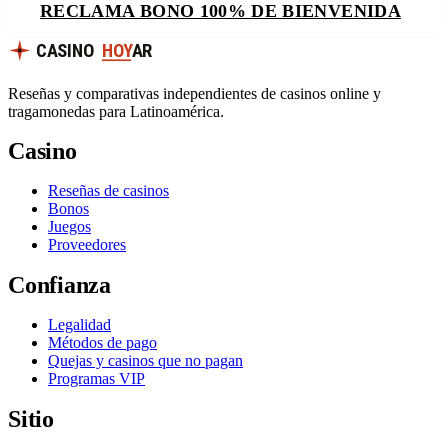
RECLAMA BONO 100% DE BIENVENIDA
Reseñas y comparativas independientes de casinos online y
tragamonedas para Latinoamérica.
Casino
Reseñas de casinos
Bonos
Juegos
Proveedores
Confianza
Legalidad
Métodos de pago
Quejas y casinos que no pagan
Programas VIP
Sitio