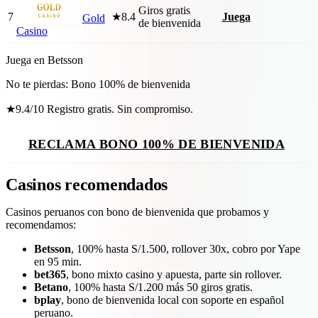
Giros gratis
7
★
8.4
Juega
Gold
de bienvenida
Casino
Juega en Betsson
No te pierdas: Bono 100% de bienvenida
★
9.4/10
Registro gratis. Sin compromiso.
RECLAMA BONO 100% DE BIENVENIDA
Casinos recomendados
Casinos peruanos con bono de bienvenida que probamos y
recomendamos:
Betsson
, 100% hasta S/1.500, rollover 30x, cobro por Yape
en 95 min.
bet365
, bono mixto casino y apuesta, parte sin rollover.
Betano
, 100% hasta S/1.200 más 50 giros gratis.
bplay
, bono de bienvenida local con soporte en español
peruano.