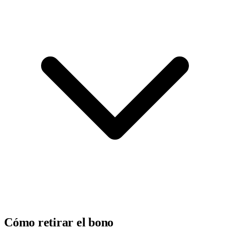
Cómo retirar el bono